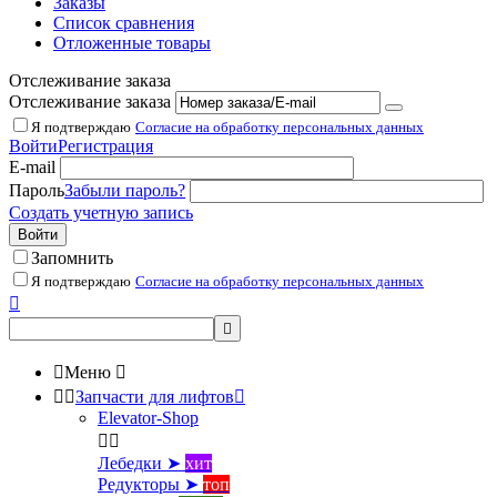
Заказы
Список сравнения
Отложенные товары
Отслеживание заказа
Отслеживание заказа
Я подтверждаю
Согласие на обработку персональных данных
Войти
Регистрация
E-mail
Пароль
Забыли пароль?
Создать учетную запись
Войти
Запомнить
Я подтверждаю
Согласие на обработку персональных данных



Меню



Запчасти для лифтов

Elevator-Shop


Лебедки ➤
хит
Редукторы ➤
топ