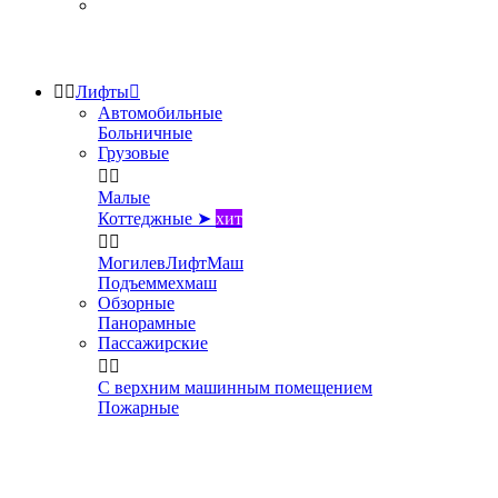


Лифты

Автомобильные
Больничные
Грузовые


Малые
Коттеджные ➤
хит


МогилевЛифтМаш
Подъеммехмаш
Обзорные
Панорамные
Пассажирские


С верхним машинным помещением
Пожарные