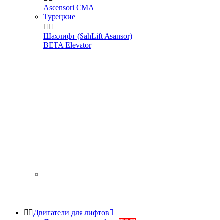
Ascensori CMA
Турецкие


Шахлифт (SahLift Asansor)
BETA Elevator


Двигатели для лифтов
