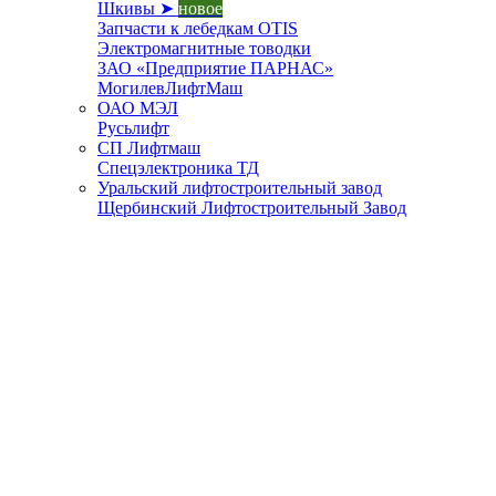
Шкивы ➤
новое
Запчасти к лебедкам OTIS
Электромагнитные товодки
ЗАО «Предприятие ПАРНАС»
МогилевЛифтМаш
ОАО МЭЛ
Русьлифт
СП Лифтмаш
Спецэлектроника ТД
Уральский лифтостроительный завод
Щербинский Лифтостроительный Завод