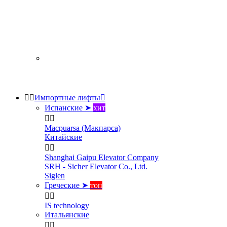


Импортные лифты

Испанские ➤
хит


Macpuarsa (Макпарса)
Китайские


Shanghai Gaipu Elevator Company
SRH - Sicher Elevator Co., Ltd.
Siglen
Греческие ➤
топ


IS technology
Итальянские

