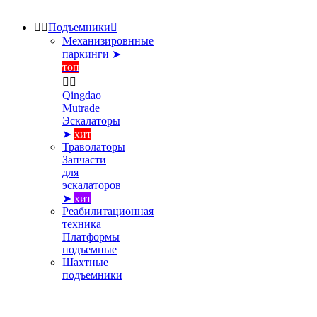


Подъемники

Механизировнные
паркинги ➤
топ


Qingdao
Mutrade
Эскалаторы
➤
хит
Траволаторы
Запчасти
для
эскалаторов
➤
хит
Реабилитационная
техника
Платформы
подъемные
Шахтные
подъемники