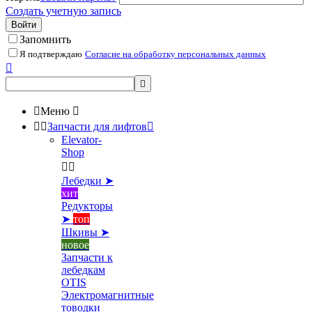
Создать учетную запись
Войти
Запомнить
Я подтверждаю
Согласие на обработку персональных данных



Меню



Запчасти для лифтов

Elevator-
Shop


Лебедки ➤
хит
Редукторы
➤
топ
Шкивы ➤
новое
Запчасти к
лебедкам
OTIS
Электромагнитные
товодки