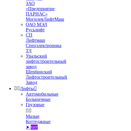
ЗАО
«Предприятие
ПАРНАС»
МогилевЛифтМаш
ОАО МЭЛ
Русьлифт
СП
Лифтмаш
Спецэлектроника
ТД
Уральский
лифтостроительный
завод
Щербинский
Лифтостроительный
Завод


Лифты

Автомобильные
Больничные
Грузовые


Малые
Коттеджные
➤
хит