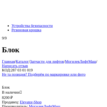
Устройства безопасности
Резиновая крошка
9/9
Блок
Главная
/
Каталог
/
Запчасти для лифтов
/
МогилевЛифтМаш
/
Написать отзыв
КОД:
287 03 01 019
Не та позиция? Подберём по маркировке или фото
Блок
В наличии

8200
₽
Продавец:
Elevator-Shop
Производитель:
МогилевЛифтМаш