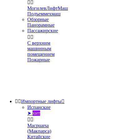


МогилевЛифтМаш
Подъеммехмаш
Обзорные
Панорамные
Пассажирские


С верхним
машинным
помещением
Пожарные


Импортные лифты

Испанские
➤
хит


Macpuarsa
(Макпарса)
Китайские