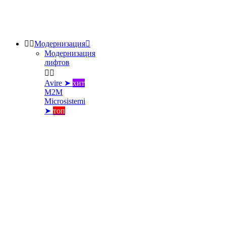


Модернизация

Модернизация
лифтов


Avire ➤
хит
M2M
Microsistemi
➤
топ