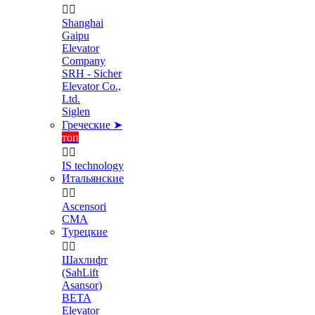


Shanghai
Gaipu
Elevator
Company
SRH - Sicher
Elevator Co.,
Ltd.
Siglen
Греческие ➤
топ


IS technology
Итальянские


Ascensori
CMA
Турецкие


Шахлифт
(SahLift
Asansor)
BETA
Elevator