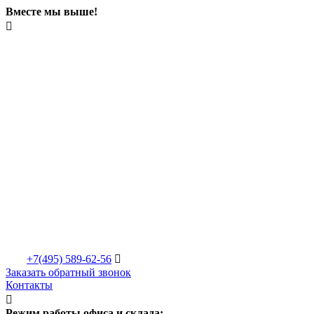
Вместе мы выше!

+7(495)
589-62-56

Заказать обратный звонок
Контакты

Режим работы офиса и склада: