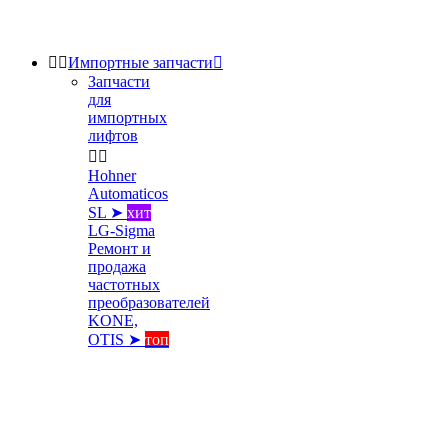


Импортные запчасти

Запчасти
для
импортных
лифтов


Hohner
Automaticos
SL ➤
хит
LG-Sigma
Ремонт и
продажа
частотных
преобразователей
KONE,
OTIS ➤
топ