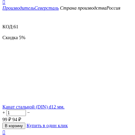

Производитель
Северсталь
Страна производства
Россия
КОД:
61
Скидка
5%
Канат стальной (DIN) d12 мм.
+
−
99
₽
94
₽
Купить в один клик
В корзину
