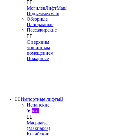


МогилевЛифтМаш
Подъеммехмаш
Обзорные
Панорамные
Пассажирские


С верхним
машинным
помещением
Пожарные


Импортные лифты

Испанские
➤
хит


Macpuarsa
(Макпарса)
Китайские