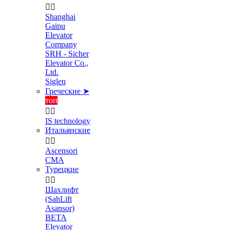


Shanghai
Gaipu
Elevator
Company
SRH - Sicher
Elevator Co.,
Ltd.
Siglen
Греческие ➤
топ


IS technology
Итальянские


Ascensori
CMA
Турецкие


Шахлифт
(SahLift
Asansor)
BETA
Elevator