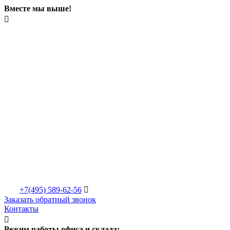
Вместе мы выше!

+7(495)
589-62-56

Заказать обратный звонок
Контакты

Режим работы офиса и склада: