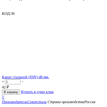
КОД:
36
Канат стальной (DIN) d8 мм.
+
−
42
₽
Купить в один клик
В корзину

Производитель
Северсталь
Страна производства
Россия