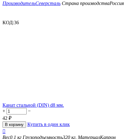
Производитель
Северсталь
Страна производства
Россия
КОД:
36
Канат стальной (DIN) d8 мм.
+
−
42
₽
Купить в один клик
В корзину

Вес
0,1 кг
Грузоподъемность
320 кг.
Материал
Капрон