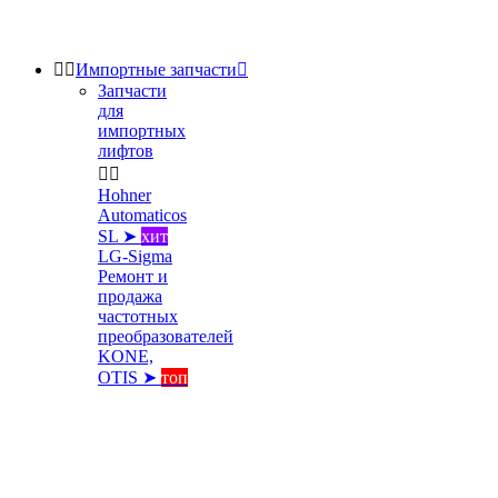


Импортные запчасти

Запчасти
для
импортных
лифтов


Hohner
Automaticos
SL ➤
хит
LG-Sigma
Ремонт и
продажа
частотных
преобразователей
KONE,
OTIS ➤
топ