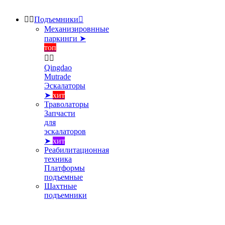


Подъемники

Механизировнные
паркинги ➤
топ


Qingdao
Mutrade
Эскалаторы
➤
хит
Траволаторы
Запчасти
для
эскалаторов
➤
хит
Реабилитационная
техника
Платформы
подъемные
Шахтные
подъемники