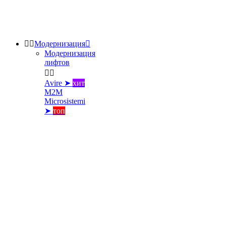


Модернизация

Модернизация
лифтов


Avire ➤
хит
M2M
Microsistemi
➤
топ