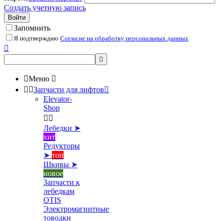
Создать учетную запись
Войти
Запомнить
Я подтверждаю
Согласие на обработку персональных данных



Меню



Запчасти для лифтов

Elevator-
Shop


Лебедки ➤
хит
Редукторы
➤
топ
Шкивы ➤
новое
Запчасти к
лебедкам
OTIS
Электромагнитные
товодки