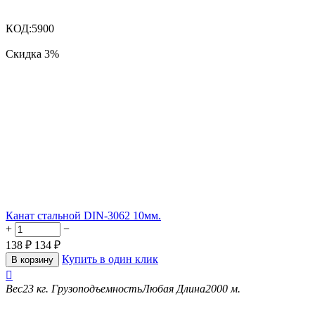
КОД:
5900
Скидка
3%
Канат стальной DIN-3062 10мм.
+
−
138
₽
134
₽
Купить в один клик
В корзину

Вес
23 кг.
Грузоподъемность
Любая
Длина
2000 м.