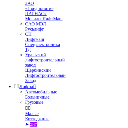
ЗАО
«Предприятие
ПАРНАС»
МогилевЛифтМаш
ОАО МЭЛ
Русьлифт
СП
Лифтмаш
Спецэлектроника
ТД
Уральский
лифтостроительный
завод
Щербинский
Лифтостроительный
Завод


Лифты

Автомобильные
Больничные
Грузовые


Малые
Коттеджные
➤
хит