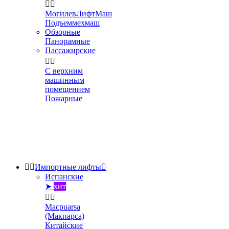


МогилевЛифтМаш
Подъеммехмаш
Обзорные
Панорамные
Пассажирские


С верхним
машинным
помещением
Пожарные


Импортные лифты

Испанские
➤
хит


Macpuarsa
(Макпарса)
Китайские