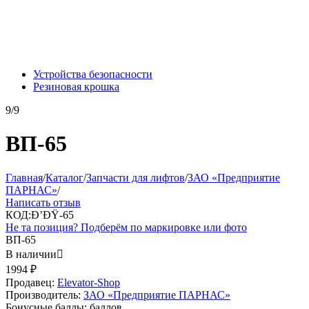
Устройства безопасности
Резиновая крошка
9/9
ВП-65
Главная
/
Каталог
/
Запчасти для лифтов
/
ЗАО «Предприятие
ПАРНАС»
/
Написать отзыв
КОД:
Ð’ÐŸ-65
Не та позиция? Подберём по маркировке или фото
ВП-65
В наличии

1994
₽
Продавец:
Elevator-Shop
Производитель:
ЗАО «Предприятие ПАРНАС»
Бонусные баллы:
баллов