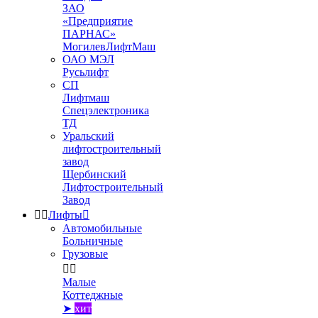
ЗАО
«Предприятие
ПАРНАС»
МогилевЛифтМаш
ОАО МЭЛ
Русьлифт
СП
Лифтмаш
Спецэлектроника
ТД
Уральский
лифтостроительный
завод
Щербинский
Лифтостроительный
Завод


Лифты

Автомобильные
Больничные
Грузовые


Малые
Коттеджные
➤
хит