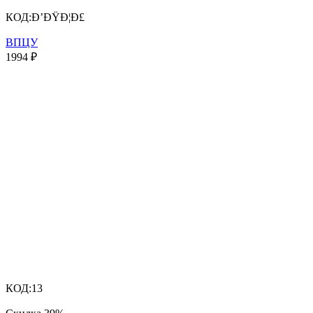
КОД:
Ð’ÐŸÐ¦Ð£
ВПЦУ
1994
₽
КОД:
13