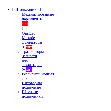


Подъемники

Механизировнные
паркинги ➤
топ


Qingdao
Mutrade
Эскалаторы
➤
хит
Траволаторы
Запчасти
для
эскалаторов
➤
хит
Реабилитационная
техника
Платформы
подъемные
Шахтные
подъемники