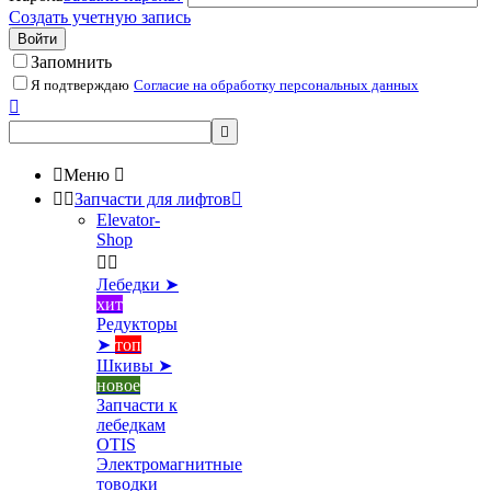
Создать учетную запись
Войти
Запомнить
Я подтверждаю
Согласие на обработку персональных данных



Меню



Запчасти для лифтов

Elevator-
Shop


Лебедки ➤
хит
Редукторы
➤
топ
Шкивы ➤
новое
Запчасти к
лебедкам
OTIS
Электромагнитные
товодки