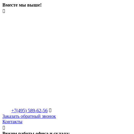
Вместе мы выше!

+7(495)
589-62-56

Заказать обратный звонок
Контакты

Режим работы офиса и склада: