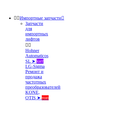


Импортные запчасти

Запчасти
для
импортных
лифтов


Hohner
Automaticos
SL ➤
хит
LG-Sigma
Ремонт и
продажа
частотных
преобразователей
KONE,
OTIS ➤
топ