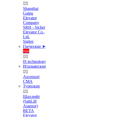


Shanghai
Gaipu
Elevator
Company
SRH - Sicher
Elevator Co.,
Ltd.
Siglen
Греческие ➤
топ


IS technology
Итальянские


Ascensori
CMA
Турецкие


Шахлифт
(SahLift
Asansor)
BETA
Elevator