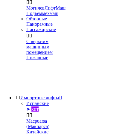


МогилевЛифтМаш
Подъеммехмаш
Обзорные
Панорамные
Пассажирские


С верхним
машинным
помещением
Пожарные


Импортные лифты

Испанские
➤
хит


Macpuarsa
(Макпарса)
Китайские