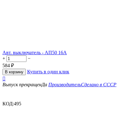
Авт. выключатель - АП50 16А
+
−
584
₽
Купить в один клик
В корзину

Выпуск прекращен
Да
Производитель
Сделано в СССР
КОД:
495