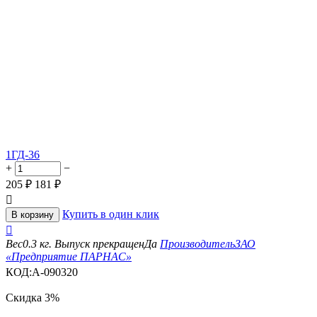
1ГД-36
+
−
205
₽
181
₽

Купить в один клик
В корзину

Вес
0.3 кг.
Выпуск прекращен
Да
Производитель
ЗАО
«Предприятие ПАРНАС»
КОД:
A-090320
Скидка
3%