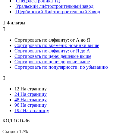
Спецэлектроника ТД
Уральский лифтостроительный завод
Щербинский Лифтостроительный Завод

Фильтры

Сортировать по алфавиту: от А до Я
Сортировать по времени: новинки выше
Сортировать по алфавиту: от Я до А
Сортировать по цене: дешевые выше
Сортировать по цене: дорогие выше
Сортировать по популярности: по убыванию

12 На страницу
24 На страницу
48 На страницу
96 На страницу
192 На страницу
КОД:
1GD-36
Скидка
12%