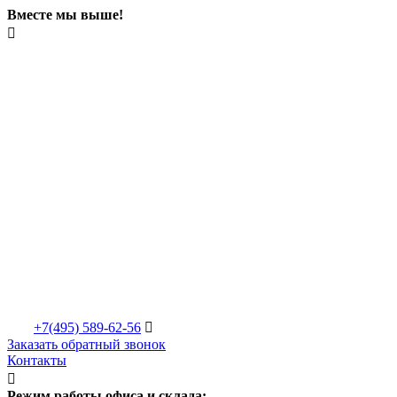
Вместе мы выше!

+7(495)
589-62-56

Заказать обратный звонок
Контакты

Режим работы офиса и склада: