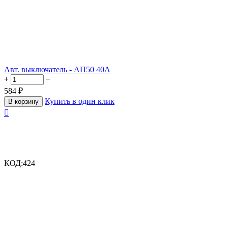
Авт. выключатель - АП50 40А
+
−
584
₽
Купить в один клик
В корзину

КОД:
424