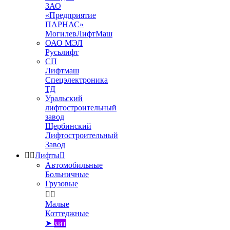
ЗАО
«Предприятие
ПАРНАС»
МогилевЛифтМаш
ОАО МЭЛ
Русьлифт
СП
Лифтмаш
Спецэлектроника
ТД
Уральский
лифтостроительный
завод
Щербинский
Лифтостроительный
Завод


Лифты

Автомобильные
Больничные
Грузовые


Малые
Коттеджные
➤
хит