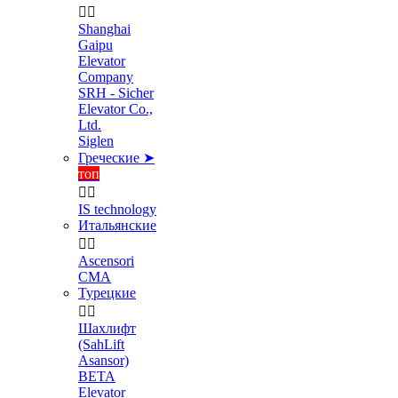


Shanghai
Gaipu
Elevator
Company
SRH - Sicher
Elevator Co.,
Ltd.
Siglen
Греческие ➤
топ


IS technology
Итальянские


Ascensori
CMA
Турецкие


Шахлифт
(SahLift
Asansor)
BETA
Elevator