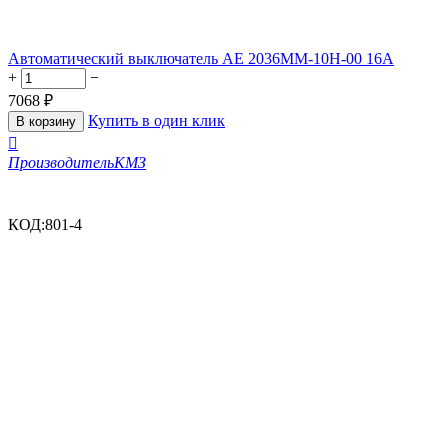
Автоматический выключатель АЕ 2036ММ-10Н-00 16А
+
−
7068
₽
Купить в один клик
В корзину

Производитель
КМЗ
КОД:
801-4