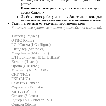
рынке .
Выполняем свою работу добросовестно, как для
своих близких.
Любим свою работу и наших Заказчиков, которые
ценят нас за ответственность и исполнительность.
Узлы и агрегаты от ведущих производителей
Дорожим репутацией и гордимся своей работой.
Вы сможете купить запчасти производства компаний:
Сотни клиентов уже приобрели у нас
оборудование и детали.
Тиссен (Thyssen)
Нам доверяют.
ОТИС (OTIS)
Нас рекомендуют.
LG / Сигма (LG / Sigma)
Шиндлер (Schindler)
Мицубиши (Mitsubishi)
БЛТ Бриллиант (BLT Brilliant)
Хитачи (Hitachi)
Орона (ORONA)
Монитор (MONITOR)
СКГ (SKG)
БКГ (BKG)
Сематик (Sematic)
Ферматор (Fermator)
Виттур (Wittur)
Селком (Selcom)
Бушер LVH (Bucher LVH)
Сликма (Slicma)