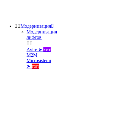


Модернизация

Модернизация
лифтов


Avire ➤
хит
M2M
Microsistemi
➤
топ