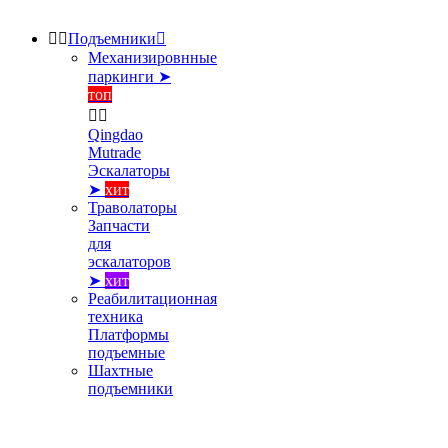


Подъемники

Механизировнные
паркинги ➤
топ


Qingdao
Mutrade
Эскалаторы
➤
хит
Траволаторы
Запчасти
для
эскалаторов
➤
хит
Реабилитационная
техника
Платформы
подъемные
Шахтные
подъемники