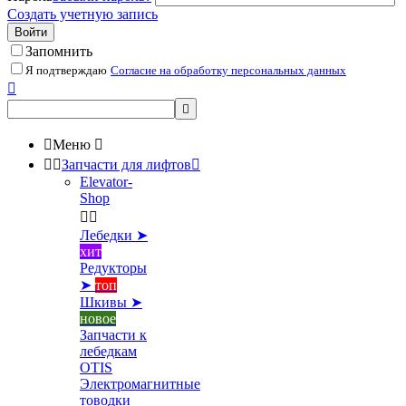
Создать учетную запись
Войти
Запомнить
Я подтверждаю
Согласие на обработку персональных данных



Меню



Запчасти для лифтов

Elevator-
Shop


Лебедки ➤
хит
Редукторы
➤
топ
Шкивы ➤
новое
Запчасти к
лебедкам
OTIS
Электромагнитные
товодки