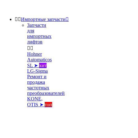


Импортные запчасти

Запчасти
для
импортных
лифтов


Hohner
Automaticos
SL ➤
хит
LG-Sigma
Ремонт и
продажа
частотных
преобразователей
KONE,
OTIS ➤
топ