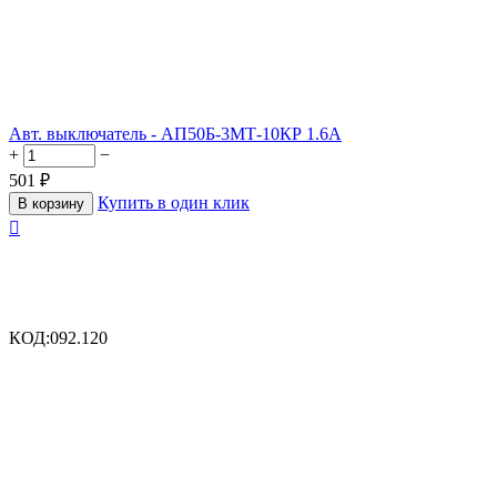
Авт. выключатель - АП50Б-3МТ-10КР 1.6А
+
−
501
₽
Купить в один клик
В корзину

КОД:
092.120