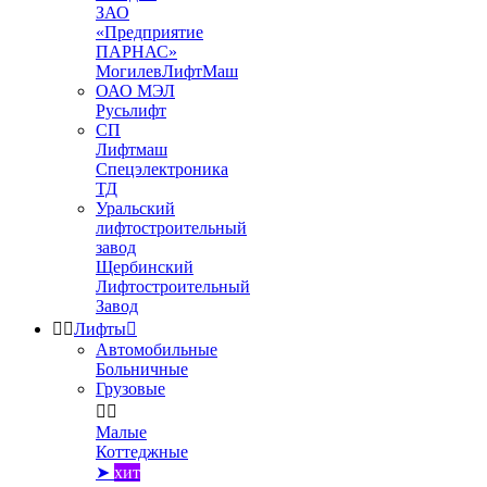
ЗАО
«Предприятие
ПАРНАС»
МогилевЛифтМаш
ОАО МЭЛ
Русьлифт
СП
Лифтмаш
Спецэлектроника
ТД
Уральский
лифтостроительный
завод
Щербинский
Лифтостроительный
Завод


Лифты

Автомобильные
Больничные
Грузовые


Малые
Коттеджные
➤
хит