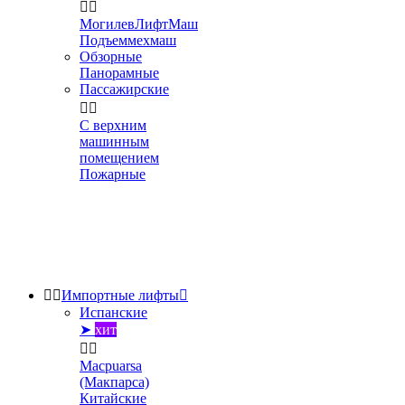


МогилевЛифтМаш
Подъеммехмаш
Обзорные
Панорамные
Пассажирские


С верхним
машинным
помещением
Пожарные


Импортные лифты

Испанские
➤
хит


Macpuarsa
(Макпарса)
Китайские