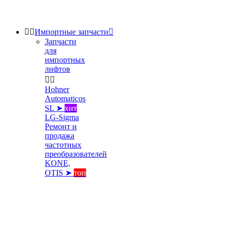


Импортные запчасти

Запчасти
для
импортных
лифтов


Hohner
Automaticos
SL ➤
хит
LG-Sigma
Ремонт и
продажа
частотных
преобразователей
KONE,
OTIS ➤
топ