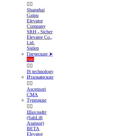


Shanghai
Gaipu
Elevator
Company
SRH - Sicher
Elevator Co.,
Ltd.
Siglen
Греческие ➤
топ


IS technology
Итальянские


Ascensori
CMA
Турецкие


Шахлифт
(SahLift
Asansor)
BETA
Elevator