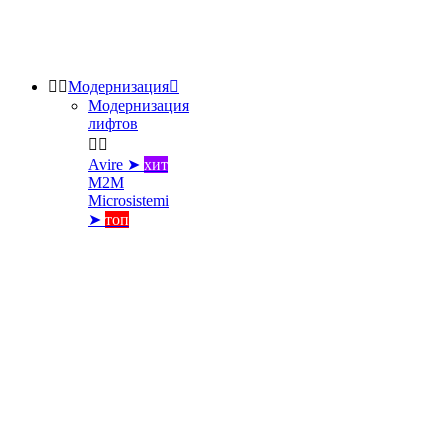


Модернизация

Модернизация
лифтов


Avire ➤
хит
M2M
Microsistemi
➤
топ