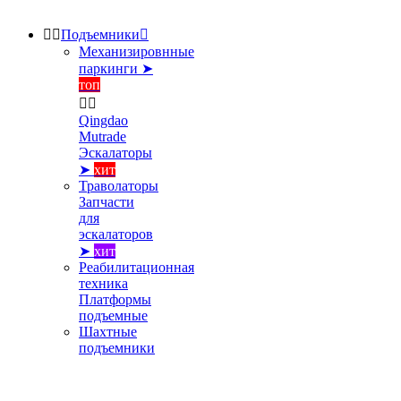


Подъемники

Механизировнные
паркинги ➤
топ


Qingdao
Mutrade
Эскалаторы
➤
хит
Траволаторы
Запчасти
для
эскалаторов
➤
хит
Реабилитационная
техника
Платформы
подъемные
Шахтные
подъемники