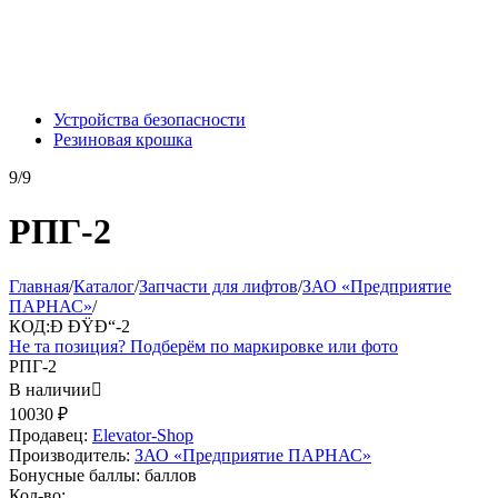
Устройства безопасности
Резиновая крошка
9/9
РПГ-2
Главная
/
Каталог
/
Запчасти для лифтов
/
ЗАО «Предприятие
ПАРНАС»
/
КОД:
Ð ÐŸÐ“-2
Не та позиция? Подберём по маркировке или фото
РПГ-2
В наличии

10030
₽
Продавец:
Elevator-Shop
Производитель:
ЗАО «Предприятие ПАРНАС»
Бонусные баллы:
баллов
Кол-во: