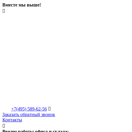
Вместе мы выше!

+7(495)
589-62-56

Заказать обратный звонок
Контакты

Режим работы офиса и склада: