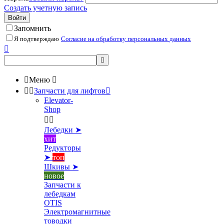
Создать учетную запись
Войти
Запомнить
Я подтверждаю
Согласие на обработку персональных данных



Меню



Запчасти для лифтов

Elevator-
Shop


Лебедки ➤
хит
Редукторы
➤
топ
Шкивы ➤
новое
Запчасти к
лебедкам
OTIS
Электромагнитные
товодки