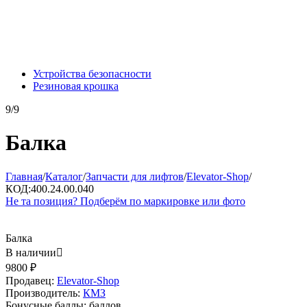
Устройства безопасности
Резиновая крошка
9/9
Балка
Главная
/
Каталог
/
Запчасти для лифтов
/
Elevator-Shop
/
КОД:
400.24.00.040
Не та позиция? Подберём по маркировке или фото
Балка
В наличии

9800
₽
Продавец:
Elevator-Shop
Производитель:
КМЗ
Бонусные баллы:
баллов