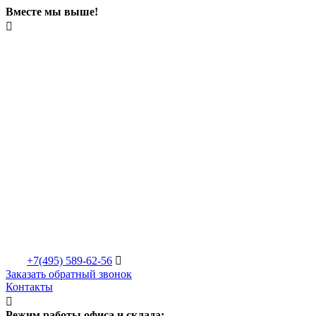
Вместе мы выше!

+7(495)
589-62-56

Заказать обратный звонок
Контакты

Режим работы офиса и склада: