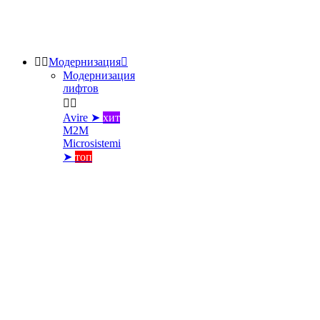


Модернизация

Модернизация
лифтов


Avire ➤
хит
M2M
Microsistemi
➤
топ