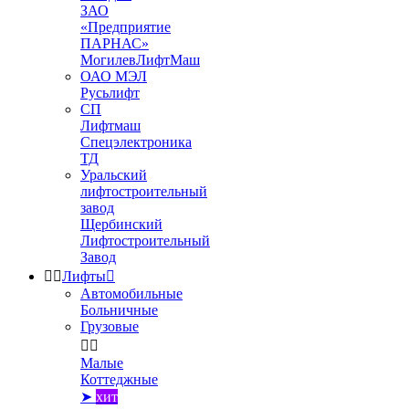
ЗАО
«Предприятие
ПАРНАС»
МогилевЛифтМаш
ОАО МЭЛ
Русьлифт
СП
Лифтмаш
Спецэлектроника
ТД
Уральский
лифтостроительный
завод
Щербинский
Лифтостроительный
Завод


Лифты

Автомобильные
Больничные
Грузовые


Малые
Коттеджные
➤
хит