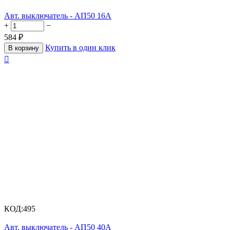
Авт. выключатель - АП50 16А
+
−
584
₽
Купить в один клик
В корзину

КОД:
495
Авт. выключатель - АП50 40А