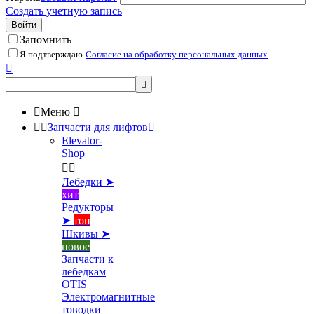
Создать учетную запись
Войти
Запомнить
Я подтверждаю
Согласие на обработку персональных данных



Меню



Запчасти для лифтов

Elevator-
Shop


Лебедки ➤
хит
Редукторы
➤
топ
Шкивы ➤
новое
Запчасти к
лебедкам
OTIS
Электромагнитные
товодки