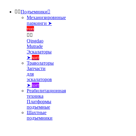


Подъемники

Механизировнные
паркинги ➤
топ


Qingdao
Mutrade
Эскалаторы
➤
хит
Траволаторы
Запчасти
для
эскалаторов
➤
хит
Реабилитационная
техника
Платформы
подъемные
Шахтные
подъемники