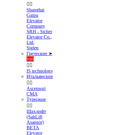


Shanghai
Gaipu
Elevator
Company
SRH - Sicher
Elevator Co.,
Ltd.
Siglen
Греческие ➤
топ


IS technology
Итальянские


Ascensori
CMA
Турецкие


Шахлифт
(SahLift
Asansor)
BETA
Elevator