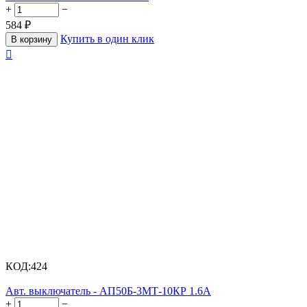
+
−
584
₽
Купить в один клик
В корзину

КОД:
424
Авт. выключатель - АП50Б-3МТ-10КР 1.6А
+
−