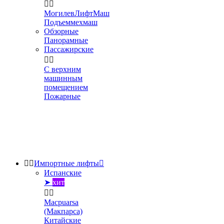


МогилевЛифтМаш
Подъеммехмаш
Обзорные
Панорамные
Пассажирские


С верхним
машинным
помещением
Пожарные


Импортные лифты

Испанские
➤
хит


Macpuarsa
(Макпарса)
Китайские