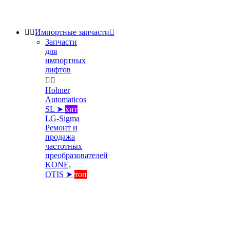


Импортные запчасти

Запчасти
для
импортных
лифтов


Hohner
Automaticos
SL ➤
хит
LG-Sigma
Ремонт и
продажа
частотных
преобразователей
KONE,
OTIS ➤
топ