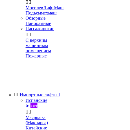


МогилевЛифтМаш
Подъеммехмаш
Обзорные
Панорамные
Пассажирские


С верхним
машинным
помещением
Пожарные


Импортные лифты

Испанские
➤
хит


Macpuarsa
(Макпарса)
Китайские