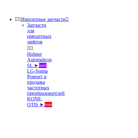


Импортные запчасти

Запчасти
для
импортных
лифтов


Hohner
Automaticos
SL ➤
хит
LG-Sigma
Ремонт и
продажа
частотных
преобразователей
KONE,
OTIS ➤
топ