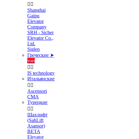


Shanghai
Gaipu
Elevator
Company
SRH - Sicher
Elevator Co.,
Ltd.
Siglen
Греческие ➤
топ


IS technology
Итальянские


Ascensori
CMA
Турецкие


Шахлифт
(SahLift
Asansor)
BETA
Elevator