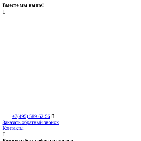
Вместе мы выше!

+7(495)
589-62-56

Заказать обратный звонок
Контакты

Режим работы офиса и склада: