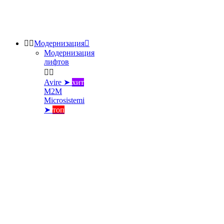


Модернизация

Модернизация
лифтов


Avire ➤
хит
M2M
Microsistemi
➤
топ