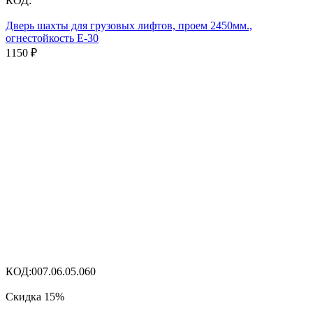
КОД:
Дверь шахты для грузовых лифтов, проем 2450мм.,
огнестойкость Е-30
1150
₽
КОД:
007.06.05.060
Скидка
15%