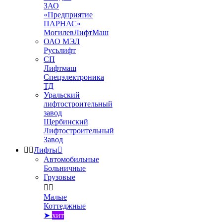
ЗАО
«Предприятие
ПАРНАС»
МогилевЛифтМаш
ОАО МЭЛ
Русьлифт
СП
Лифтмаш
Спецэлектроника
ТД
Уральский
лифтостроительный
завод
Щербинский
Лифтостроительный
Завод


Лифты

Автомобильные
Больничные
Грузовые


Малые
Коттеджные
➤
хит