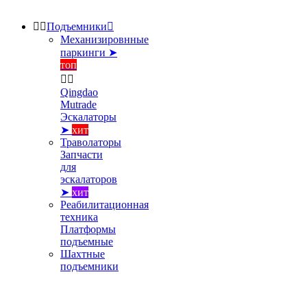


Подъемники

Механизировнные
паркинги ➤
топ


Qingdao
Mutrade
Эскалаторы
➤
хит
Траволаторы
Запчасти
для
эскалаторов
➤
хит
Реабилитационная
техника
Платформы
подъемные
Шахтные
подъемники