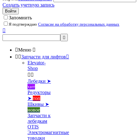
Создать учетную запись
Войти
Запомнить
Я подтверждаю
Согласие на обработку персональных данных



Меню



Запчасти для лифтов

Elevator-
Shop


Лебедки ➤
хит
Редукторы
➤
топ
Шкивы ➤
новое
Запчасти к
лебедкам
OTIS
Электромагнитные
товодки