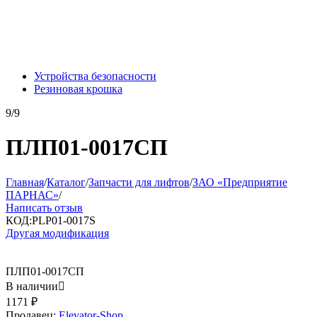
Устройства безопасности
Резиновая крошка
9/9
ПЛП01-0017СП
Главная
/
Каталог
/
Запчасти для лифтов
/
ЗАО «Предприятие
ПАРНАС»
/
Написать отзыв
КОД:
PLP01-0017S
Другая модификация
ПЛП01-0017СП
В наличии

1171
₽
Продавец:
Elevator-Shop