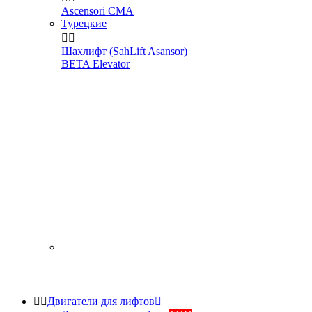
Ascensori CMA
Турецкие


Шахлифт (SahLift Asansor)
BETA Elevator


Двигатели для лифтов
