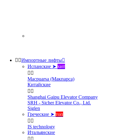


Импортные лифты

Испанские ➤
хит


Macpuarsa (Макпарса)
Китайские


Shanghai Gaipu Elevator Company
SRH - Sicher Elevator Co., Ltd.
Siglen
Греческие ➤
топ


IS technology
Итальянские

