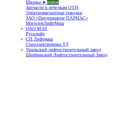
Шкивы ➤
новое
Запчасти к лебедкам OTIS
Электромагнитные товодки
ЗАО «Предприятие ПАРНАС»
МогилевЛифтМаш
ОАО МЭЛ
Русьлифт
СП Лифтмаш
Спецэлектроника ТД
Уральский лифтостроительный завод
Щербинский Лифтостроительный Завод