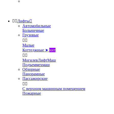


Лифты

Автомобильные
Больничные
Грузовые


Малые
Коттеджные ➤
хит


МогилевЛифтМаш
Подъеммехмаш
Обзорные
Панорамные
Пассажирские


С верхним машинным помещением
Пожарные