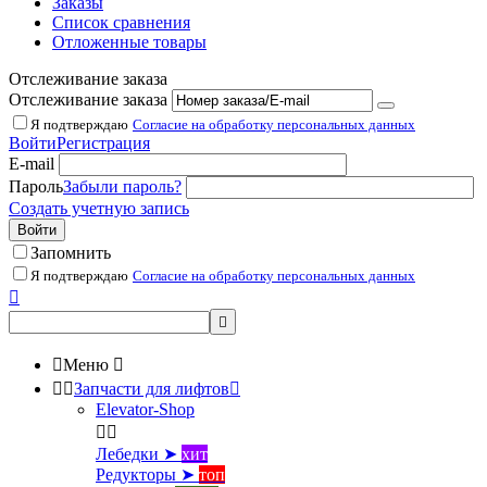
Заказы
Список сравнения
Отложенные товары
Отслеживание заказа
Отслеживание заказа
Я подтверждаю
Согласие на обработку персональных данных
Войти
Регистрация
E-mail
Пароль
Забыли пароль?
Создать учетную запись
Войти
Запомнить
Я подтверждаю
Согласие на обработку персональных данных



Меню



Запчасти для лифтов

Elevator-Shop


Лебедки ➤
хит
Редукторы ➤
топ