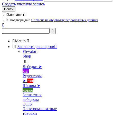
Создать учетную запись
Войти
Запомнить
Я подтверждаю
Согласие на обработку персональных данных



Меню



Запчасти для лифтов

Elevator-
Shop


Лебедки ➤
хит
Редукторы
➤
топ
Шкивы ➤
новое
Запчасти к
лебедкам
OTIS
Электромагнитные
товодки