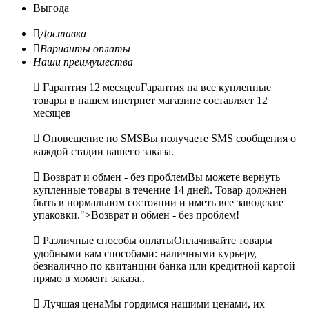
Выгода

Доставка

Варианты оплаты
Наши преимушества

Гарантия 12 месяцев
Гарантия на все купленные
товары в нашем инетрнет магазине составляет 12
месяцев

Оповещение по SMS
Вы получаете SMS сообщения о
каждой стадии вашего заказа.

Возврат и обмен - без проблем
Вы можете вернуть
купленные товары в течение 14 дней. Товар должнен
быть в нормальном состоянии и иметь все заводские
упаковки.">Возврат и обмен - без проблем!

Различные способы оплаты
Оплачивайте товары
удобными вам способами: наличными курьеру,
безналично по квитанции банка или кредитной картой
прямо в момент заказа..

Лучшая цена
Мы гордимся нашими ценами, их