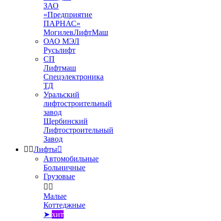
ЗАО
«Предприятие
ПАРНАС»
МогилевЛифтМаш
ОАО МЭЛ
Русьлифт
СП
Лифтмаш
Спецэлектроника
ТД
Уральский
лифтостроительный
завод
Щербинский
Лифтостроительный
Завод


Лифты

Автомобильные
Больничные
Грузовые


Малые
Коттеджные
➤
хит