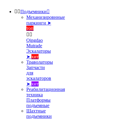


Подъемники

Механизировнные
паркинги ➤
топ


Qingdao
Mutrade
Эскалаторы
➤
хит
Траволаторы
Запчасти
для
эскалаторов
➤
хит
Реабилитационная
техника
Платформы
подъемные
Шахтные
подъемники