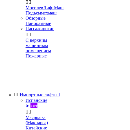


МогилевЛифтМаш
Подъеммехмаш
Обзорные
Панорамные
Пассажирские


С верхним
машинным
помещением
Пожарные


Импортные лифты

Испанские
➤
хит


Macpuarsa
(Макпарса)
Китайские