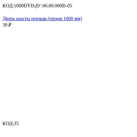
КОД:
1000ÐŸÐ¡Ð‘.06.00.000Ð-05
Дверь шахты нержав.(проем 1000 мм)
39
₽
КОД:
35