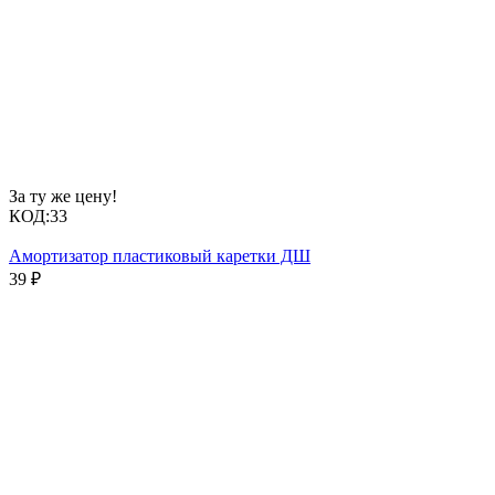
За ту же цену!
КОД:
33
Амортизатор пластиковый каретки ДШ
39
₽