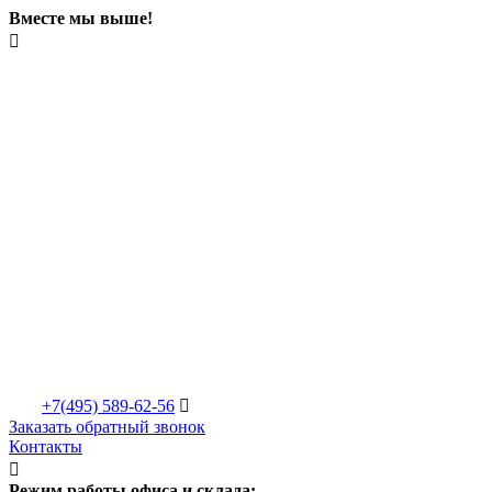
Вместе мы выше!

+7(495)
589-62-56

Заказать обратный звонок
Контакты

Режим работы офиса и склада: