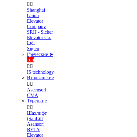


Shanghai
Gaipu
Elevator
Company
SRH - Sicher
Elevator Co.,
Ltd.
Siglen
Греческие ➤
топ


IS technology
Итальянские


Ascensori
CMA
Турецкие


Шахлифт
(SahLift
Asansor)
BETA
Elevator