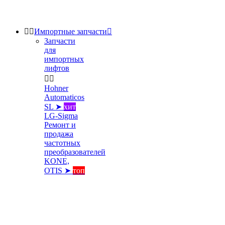


Импортные запчасти

Запчасти
для
импортных
лифтов


Hohner
Automaticos
SL ➤
хит
LG-Sigma
Ремонт и
продажа
частотных
преобразователей
KONE,
OTIS ➤
топ