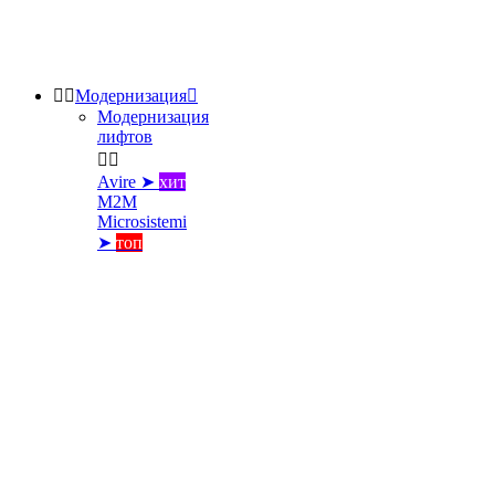


Модернизация

Модернизация
лифтов


Avire ➤
хит
M2M
Microsistemi
➤
топ