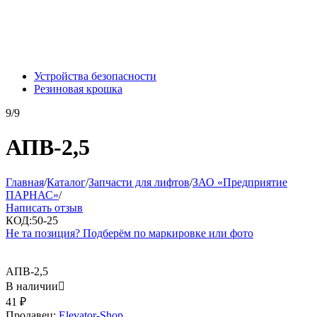
Устройства безопасности
Резиновая крошка
9/9
АПВ-2,5
Главная
/
Каталог
/
Запчасти для лифтов
/
ЗАО «Предприятие
ПАРНАС»
/
Написать отзыв
КОД:
50-25
Не та позиция? Подберём по маркировке или фото
АПВ-2,5
В наличии

41
₽
Продавец:
Elevator-Shop