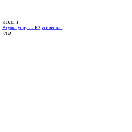
КОД:
33
Втулка упругая К3,усиленная
39
₽