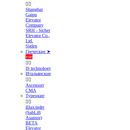


Shanghai
Gaipu
Elevator
Company
SRH - Sicher
Elevator Co.,
Ltd.
Siglen
Греческие ➤
топ


IS technology
Итальянские


Ascensori
CMA
Турецкие


Шахлифт
(SahLift
Asansor)
BETA
Elevator