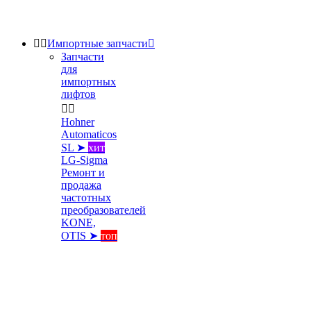


Импортные запчасти

Запчасти
для
импортных
лифтов


Hohner
Automaticos
SL ➤
хит
LG-Sigma
Ремонт и
продажа
частотных
преобразователей
KONE,
OTIS ➤
топ