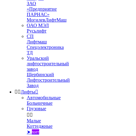
ЗАО
«Предприятие
ПАРНАС»
МогилевЛифтМаш
ОАО МЭЛ
Русьлифт
СП
Лифтмаш
Спецэлектроника
ТД
Уральский
лифтостроительный
завод
Щербинский
Лифтостроительный
Завод


Лифты

Автомобильные
Больничные
Грузовые


Малые
Коттеджные
➤
хит