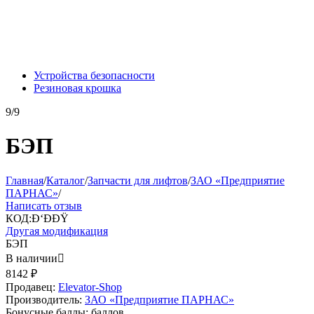
Устройства безопасности
Резиновая крошка
9/9
БЭП
Главная
/
Каталог
/
Запчасти для лифтов
/
ЗАО «Предприятие
ПАРНАС»
/
Написать отзыв
КОД:
Ð‘Ð­ÐŸ
Другая модификация
БЭП
В наличии

8142
₽
Продавец:
Elevator-Shop
Производитель:
ЗАО «Предприятие ПАРНАС»
Бонусные баллы:
баллов