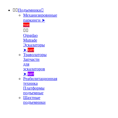


Подъемники

Механизировнные
паркинги ➤
топ


Qingdao
Mutrade
Эскалаторы
➤
хит
Траволаторы
Запчасти
для
эскалаторов
➤
хит
Реабилитационная
техника
Платформы
подъемные
Шахтные
подъемники