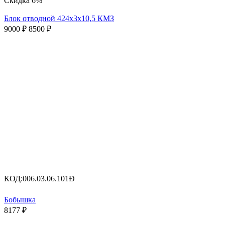
Скидка
6%
Блок отводной 424х3х10,5 КМЗ
9000
₽
8500
₽
КОД:
006.03.06.101Ð
Бобышка
8177
₽