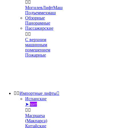


МогилевЛифтМаш
Подъеммехмаш
Обзорные
Панорамные
Пассажирские


С верхним
машинным
помещением
Пожарные


Импортные лифты

Испанские
➤
хит


Macpuarsa
(Макпарса)
Китайские