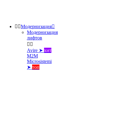


Модернизация

Модернизация
лифтов


Avire ➤
хит
M2M
Microsistemi
➤
топ