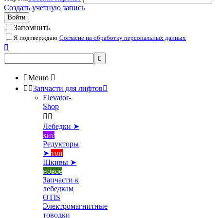
Создать учетную запись
Войти
Запомнить
Я подтверждаю
Согласие на обработку персональных данных



Меню



Запчасти для лифтов

Elevator-
Shop


Лебедки ➤
хит
Редукторы
➤
топ
Шкивы ➤
новое
Запчасти к
лебедкам
OTIS
Электромагнитные
товодки