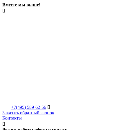
Вместе мы выше!

+7(495)
589-62-56

Заказать обратный звонок
Контакты

Режим работы офиса и склада: