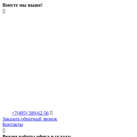
Вместе мы выше!

+7(495)
589-62-56

Заказать обратный звонок
Контакты

Режим работы офиса и склада: