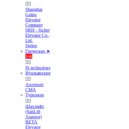


Shanghai
Gaipu
Elevator
Company
SRH - Sicher
Elevator Co.,
Ltd.
Siglen
Греческие ➤
топ


IS technology
Итальянские


Ascensori
CMA
Турецкие


Шахлифт
(SahLift
Asansor)
BETA
Elevator