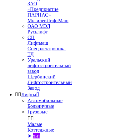
ЗАО
«Предприятие
ПАРНАС»
МогилевЛифтМаш
ОАО МЭЛ
Русьлифт
СП
Лифтмаш
Спецэлектроника
ТД
Уральский
лифтостроительный
завод
Щербинский
Лифтостроительный
Завод


Лифты

Автомобильные
Больничные
Грузовые


Малые
Коттеджные
➤
хит