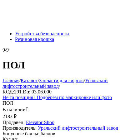
Устройства безопасности
Резиновая крошка
9/9
ПОЛ
Главная
/
Каталог
/
Запчасти для лифтов
/
Уральский
лифтостроительный завод
/
КОД:
291.Ðœ 03.06.000
Не та позиция? Подберём по маркировке или фото
ПОЛ
В наличии

2183
₽
Продавец:
Elevator-Shop
Производитель:
Уральский лифтостроительный завод
Бонусные баллы:
баллов
Кол-во: