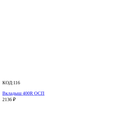
КОД:
116
Вкладыш 400R ОСП
2136
₽