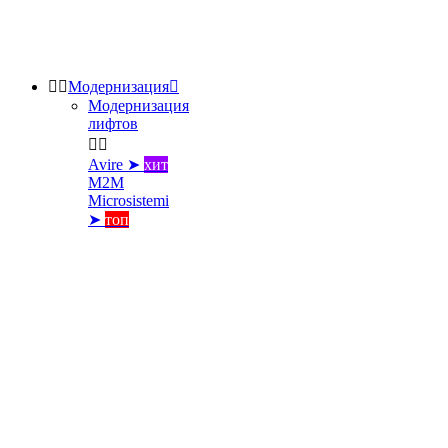


Модернизация

Модернизация
лифтов


Avire ➤
хит
M2M
Microsistemi
➤
топ