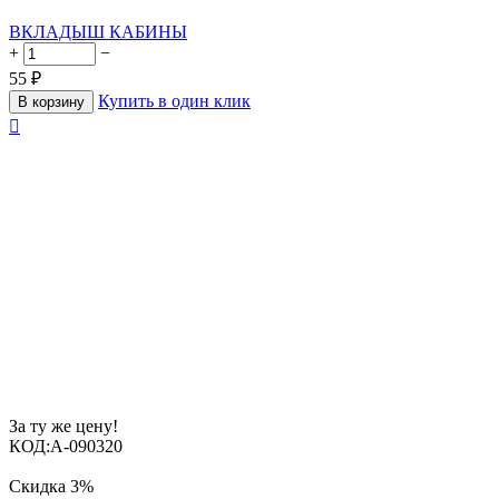
ВКЛАДЫШ КАБИНЫ
+
−
55
₽
Купить в один клик
В корзину

За ту же цену!
КОД:
A-090320
Скидка
3%