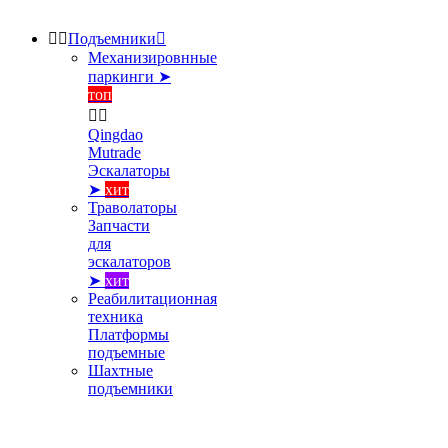


Подъемники

Механизировнные
паркинги ➤
топ


Qingdao
Mutrade
Эскалаторы
➤
хит
Траволаторы
Запчасти
для
эскалаторов
➤
хит
Реабилитационная
техника
Платформы
подъемные
Шахтные
подъемники