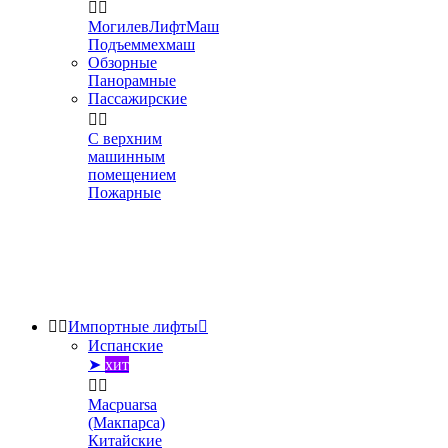


МогилевЛифтМаш
Подъеммехмаш
Обзорные
Панорамные
Пассажирские


С верхним
машинным
помещением
Пожарные


Импортные лифты

Испанские
➤
хит


Macpuarsa
(Макпарса)
Китайские