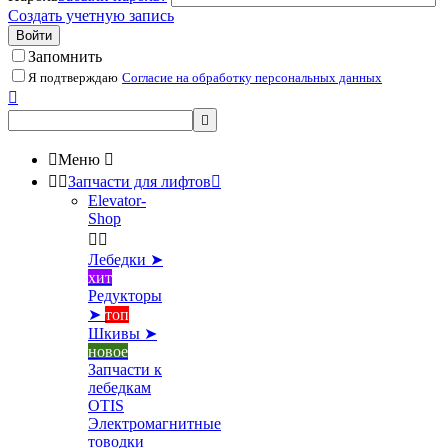
Создать учетную запись
Войти
Запомнить
Я подтверждаю
Согласие на обработку персональных данных



Меню



Запчасти для лифтов

Elevator-
Shop


Лебедки ➤
хит
Редукторы
➤
топ
Шкивы ➤
новое
Запчасти к
лебедкам
OTIS
Электромагнитные
товодки