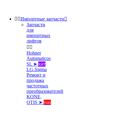


Импортные запчасти

Запчасти
для
импортных
лифтов


Hohner
Automaticos
SL ➤
хит
LG-Sigma
Ремонт и
продажа
частотных
преобразователей
KONE,
OTIS ➤
топ