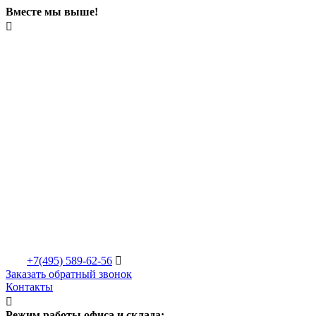
Вместе мы выше!

+7(495)
589-62-56

Заказать обратный звонок
Контакты

Режим работы офиса и склада: