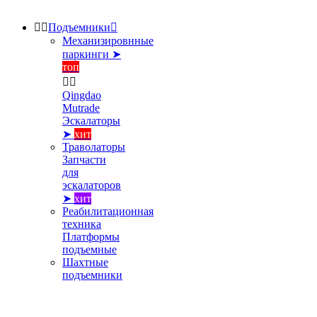


Подъемники

Механизировнные
паркинги ➤
топ


Qingdao
Mutrade
Эскалаторы
➤
хит
Траволаторы
Запчасти
для
эскалаторов
➤
хит
Реабилитационная
техника
Платформы
подъемные
Шахтные
подъемники