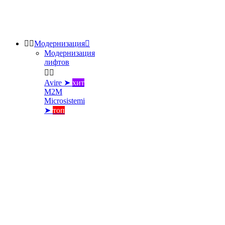


Модернизация

Модернизация
лифтов


Avire ➤
хит
M2M
Microsistemi
➤
топ