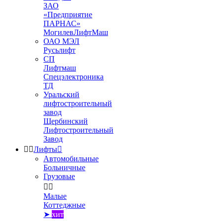
ЗАО
«Предприятие
ПАРНАС»
МогилевЛифтМаш
ОАО МЭЛ
Русьлифт
СП
Лифтмаш
Спецэлектроника
ТД
Уральский
лифтостроительный
завод
Щербинский
Лифтостроительный
Завод


Лифты

Автомобильные
Больничные
Грузовые


Малые
Коттеджные
➤
хит