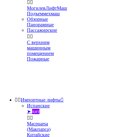


МогилевЛифтМаш
Подъеммехмаш
Обзорные
Панорамные
Пассажирские


С верхним
машинным
помещением
Пожарные


Импортные лифты

Испанские
➤
хит


Macpuarsa
(Макпарса)
Китайские