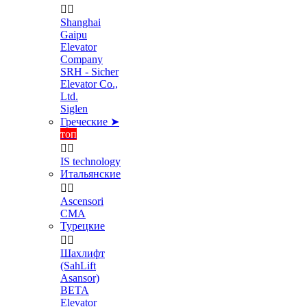


Shanghai
Gaipu
Elevator
Company
SRH - Sicher
Elevator Co.,
Ltd.
Siglen
Греческие ➤
топ


IS technology
Итальянские


Ascensori
CMA
Турецкие


Шахлифт
(SahLift
Asansor)
BETA
Elevator