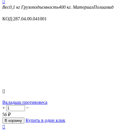

Вес
0,1 кг
Грузоподъемность
400 кг.
Материал
Полиамид
КОД:
287.04.00.041001

Вкладыш противовеса
+
−
56
₽
Купить в один клик
В корзину
