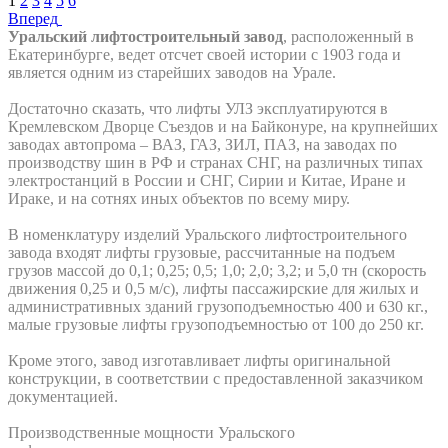
1
2
3
4
5
6
Вперед
Уральский лифтостроительный завод
, расположенный в
Екатеринбурге, ведет отсчет своей истории с 1903 года и
является одним из старейших заводов на Урале.
Достаточно сказать, что лифты УЛЗ эксплуатируются в
Кремлевском Дворце Съездов и на Байконуре, на крупнейших
заводах автопрома – ВАЗ, ГАЗ, ЗИЛ, ПАЗ, на заводах по
производству шин в РФ и странах СНГ, на различных типах
электростанций в России и СНГ, Сирии и Китае, Иране и
Ираке, и на сотнях иных объектов по всему миру.
В номенклатуру изделий Уральского лифтостроительного
завода входят лифты грузовые, рассчитанные на подъем
грузов массой до 0,1; 0,25; 0,5; 1,0; 2,0; 3,2; и 5,0 тн (скорость
движения 0,25 и 0,5 м/с), лифты пассажирские для жилых и
административных зданий грузоподъемностью 400 и 630 кг.,
малые грузовые лифты грузоподъемностью от 100 до 250 кг.
Кроме этого, завод изготавливает лифты оригинальной
конструкции, в соответствии с предоставленной заказчиком
документацией.
Производственные мощности Уральского