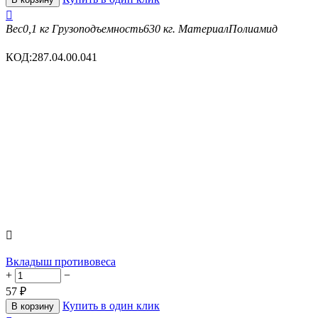

Вес
0,1 кг
Грузоподъемность
630 кг.
Материал
Полиамид
КОД:
287.04.00.041

Вкладыш противовеса
+
−
57
₽
Купить в один клик
В корзину