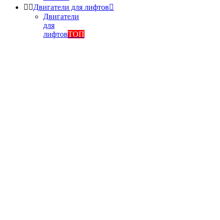


Двигатели для лифтов

Двигатели
для
лифтов
ТОП