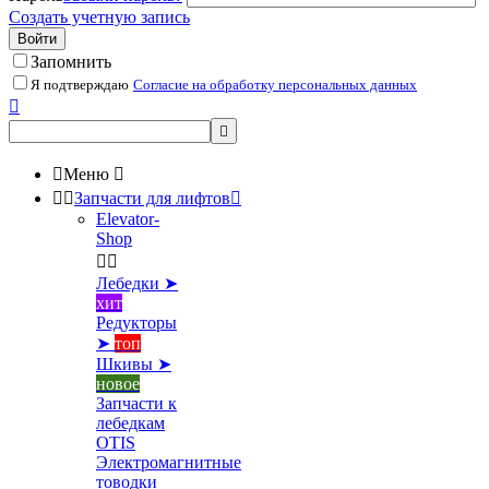
Создать учетную запись
Войти
Запомнить
Я подтверждаю
Согласие на обработку персональных данных



Меню



Запчасти для лифтов

Elevator-
Shop


Лебедки ➤
хит
Редукторы
➤
топ
Шкивы ➤
новое
Запчасти к
лебедкам
OTIS
Электромагнитные
товодки