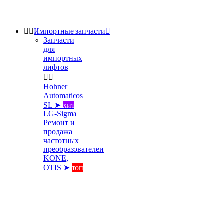


Импортные запчасти

Запчасти
для
импортных
лифтов


Hohner
Automaticos
SL ➤
хит
LG-Sigma
Ремонт и
продажа
частотных
преобразователей
KONE,
OTIS ➤
топ