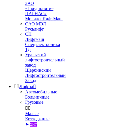
ЗАО
«Предприятие
ПАРНАС»
МогилевЛифтМаш
ОАО МЭЛ
Русьлифт
СП
Лифтмаш
Спецэлектроника
ТД
Уральский
лифтостроительный
завод
Щербинский
Лифтостроительный
Завод


Лифты

Автомобильные
Больничные
Грузовые


Малые
Коттеджные
➤
хит