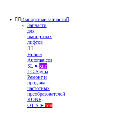


Импортные запчасти

Запчасти
для
импортных
лифтов


Hohner
Automaticos
SL ➤
хит
LG-Sigma
Ремонт и
продажа
частотных
преобразователей
KONE,
OTIS ➤
топ