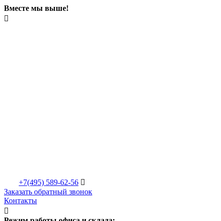
Вместе мы выше!

+7(495)
589-62-56

Заказать обратный звонок
Контакты

Режим работы офиса и склада: