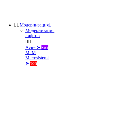


Модернизация

Модернизация
лифтов


Avire ➤
хит
M2M
Microsistemi
➤
топ