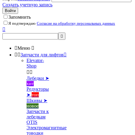
Создать учетную запись
Войти
Запомнить
Я подтверждаю
Согласие на обработку персональных данных



Меню



Запчасти для лифтов

Elevator-
Shop


Лебедки ➤
хит
Редукторы
➤
топ
Шкивы ➤
новое
Запчасти к
лебедкам
OTIS
Электромагнитные
товодки