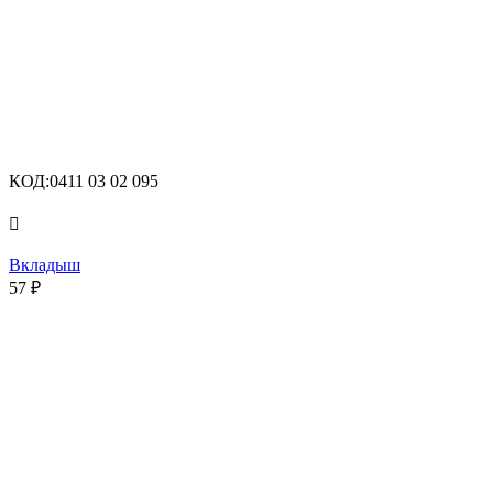
КОД:
0411 03 02 095

Вкладыш
57
₽