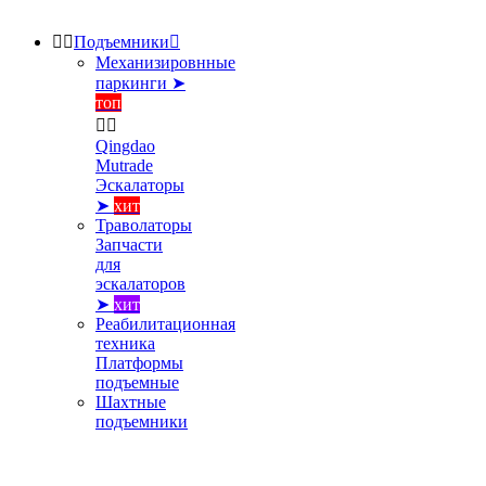


Подъемники

Механизировнные
паркинги ➤
топ


Qingdao
Mutrade
Эскалаторы
➤
хит
Траволаторы
Запчасти
для
эскалаторов
➤
хит
Реабилитационная
техника
Платформы
подъемные
Шахтные
подъемники