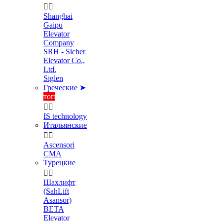


Shanghai
Gaipu
Elevator
Company
SRH - Sicher
Elevator Co.,
Ltd.
Siglen
Греческие ➤
топ


IS technology
Итальянские


Ascensori
CMA
Турецкие


Шахлифт
(SahLift
Asansor)
BETA
Elevator