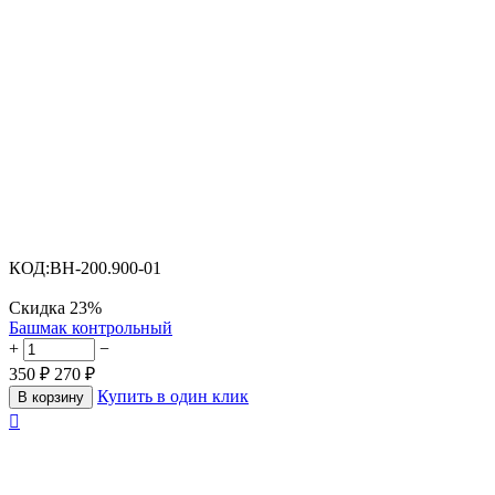
КОД:
BH-200.900-01
Скидка
23%
Башмак контрольный
+
−
350
₽
270
₽
Купить в один клик
В корзину
