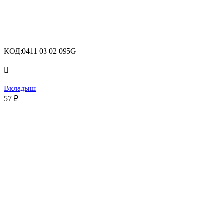
КОД:
0411 03 02 095G

Вкладыш
57
₽