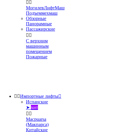


МогилевЛифтМаш
Подъеммехмаш
Обзорные
Панорамные
Пассажирские


С верхним
машинным
помещением
Пожарные


Импортные лифты

Испанские
➤
хит


Macpuarsa
(Макпарса)
Китайские