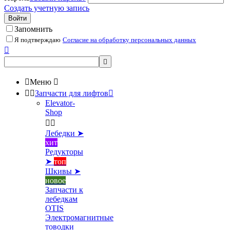
Создать учетную запись
Войти
Запомнить
Я подтверждаю
Согласие на обработку персональных данных



Меню



Запчасти для лифтов

Elevator-
Shop


Лебедки ➤
хит
Редукторы
➤
топ
Шкивы ➤
новое
Запчасти к
лебедкам
OTIS
Электромагнитные
товодки