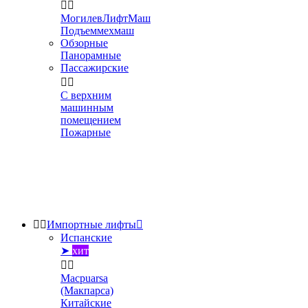


МогилевЛифтМаш
Подъеммехмаш
Обзорные
Панорамные
Пассажирские


С верхним
машинным
помещением
Пожарные


Импортные лифты

Испанские
➤
хит


Macpuarsa
(Макпарса)
Китайские