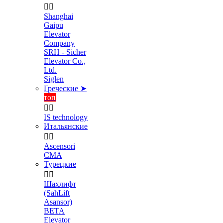


Shanghai
Gaipu
Elevator
Company
SRH - Sicher
Elevator Co.,
Ltd.
Siglen
Греческие ➤
топ


IS technology
Итальянские


Ascensori
CMA
Турецкие


Шахлифт
(SahLift
Asansor)
BETA
Elevator