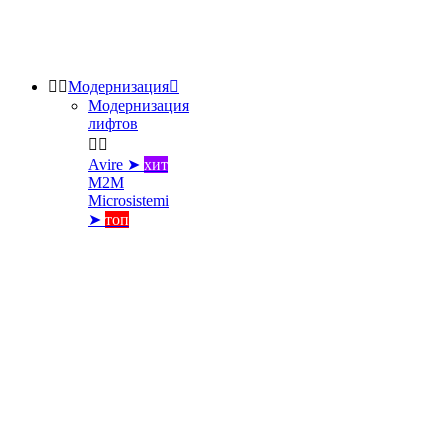


Модернизация

Модернизация
лифтов


Avire ➤
хит
M2M
Microsistemi
➤
топ