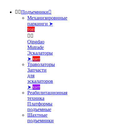


Подъемники

Механизировнные
паркинги ➤
топ


Qingdao
Mutrade
Эскалаторы
➤
хит
Траволаторы
Запчасти
для
эскалаторов
➤
хит
Реабилитационная
техника
Платформы
подъемные
Шахтные
подъемники