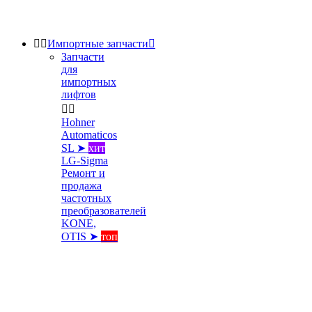


Импортные запчасти

Запчасти
для
импортных
лифтов


Hohner
Automaticos
SL ➤
хит
LG-Sigma
Ремонт и
продажа
частотных
преобразователей
KONE,
OTIS ➤
топ