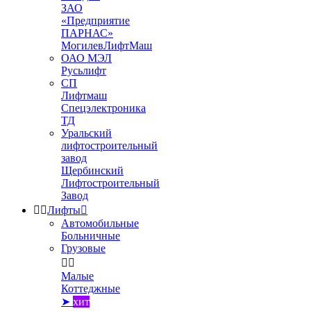
ЗАО
«Предприятие
ПАРНАС»
МогилевЛифтМаш
ОАО МЭЛ
Русьлифт
СП
Лифтмаш
Спецэлектроника
ТД
Уральский
лифтостроительный
завод
Щербинский
Лифтостроительный
Завод


Лифты

Автомобильные
Больничные
Грузовые


Малые
Коттеджные
➤
хит