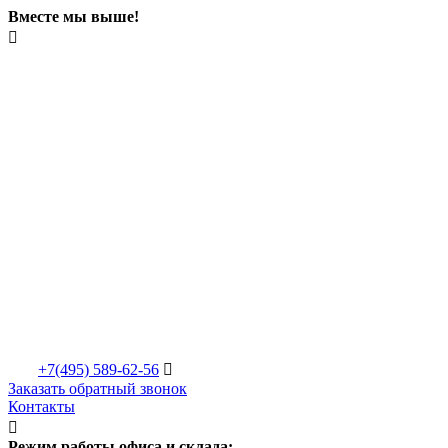
Вместе мы выше!

+7(495)
589-62-56

Заказать обратный звонок
Контакты

Режим работы офиса и склада: