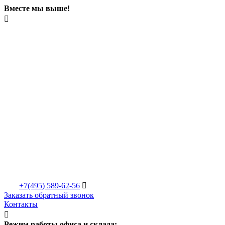
Вместе мы выше!

+7(495)
589-62-56

Заказать обратный звонок
Контакты

Режим работы офиса и склада: