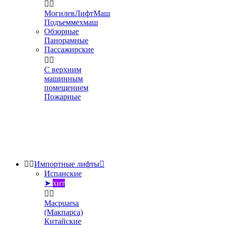


МогилевЛифтМаш
Подъеммехмаш
Обзорные
Панорамные
Пассажирские


С верхним
машинным
помещением
Пожарные


Импортные лифты

Испанские
➤
хит


Macpuarsa
(Макпарса)
Китайские