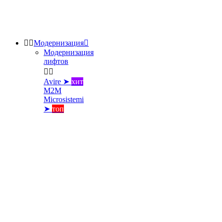


Модернизация

Модернизация
лифтов


Avire ➤
хит
M2M
Microsistemi
➤
топ