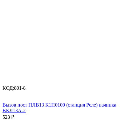
КОД:
801-8
Вызов пост ПЛВ13 К1П0100 (станция Реле) начинка
ВКЛ13А-2
523
₽