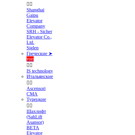


Shanghai
Gaipu
Elevator
Company
SRH - Sicher
Elevator Co.,
Ltd.
Siglen
Греческие ➤
топ


IS technology
Итальянские


Ascensori
CMA
Турецкие


Шахлифт
(SahLift
Asansor)
BETA
Elevator