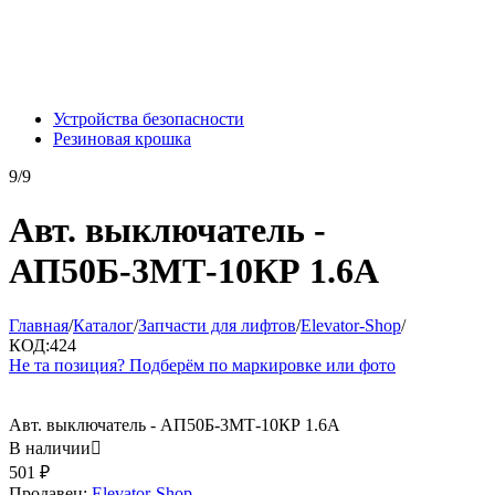
Устройства безопасности
Резиновая крошка
9/9
Авт. выключатель -
АП50Б-3МТ-10КР 1.6А
Главная
/
Каталог
/
Запчасти для лифтов
/
Elevator-Shop
/
КОД:
424
Не та позиция? Подберём по маркировке или фото
Авт. выключатель - АП50Б-3МТ-10КР 1.6А
В наличии

501
₽
Продавец:
Elevator-Shop