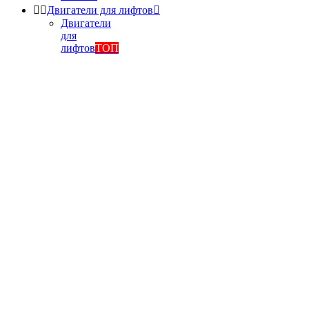


Двигатели для лифтов

Двигатели
для
лифтов
ТОП