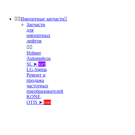


Импортные запчасти

Запчасти
для
импортных
лифтов


Hohner
Automaticos
SL ➤
хит
LG-Sigma
Ремонт и
продажа
частотных
преобразователей
KONE,
OTIS ➤
топ