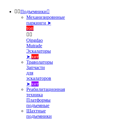


Подъемники

Механизировнные
паркинги ➤
топ


Qingdao
Mutrade
Эскалаторы
➤
хит
Траволаторы
Запчасти
для
эскалаторов
➤
хит
Реабилитационная
техника
Платформы
подъемные
Шахтные
подъемники