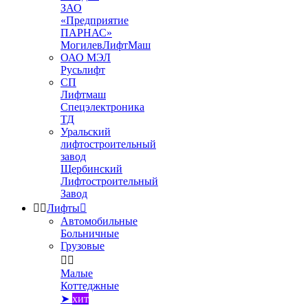
ЗАО
«Предприятие
ПАРНАС»
МогилевЛифтМаш
ОАО МЭЛ
Русьлифт
СП
Лифтмаш
Спецэлектроника
ТД
Уральский
лифтостроительный
завод
Щербинский
Лифтостроительный
Завод


Лифты

Автомобильные
Больничные
Грузовые


Малые
Коттеджные
➤
хит