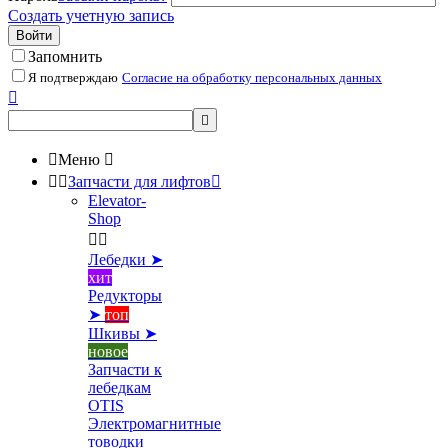
Создать учетную запись
Войти
Запомнить
Я подтверждаю
Согласие на обработку персональных данных



Меню



Запчасти для лифтов

Elevator-
Shop


Лебедки ➤
хит
Редукторы
➤
топ
Шкивы ➤
новое
Запчасти к
лебедкам
OTIS
Электромагнитные
товодки