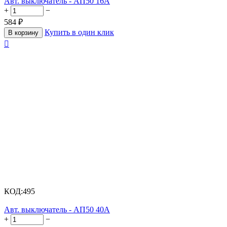
Авт. выключатель - АП50 16А
+
−
584
₽
Купить в один клик
В корзину

КОД:
495
Авт. выключатель - АП50 40А
+
−