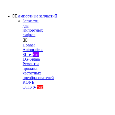


Импортные запчасти

Запчасти
для
импортных
лифтов


Hohner
Automaticos
SL ➤
хит
LG-Sigma
Ремонт и
продажа
частотных
преобразователей
KONE,
OTIS ➤
топ