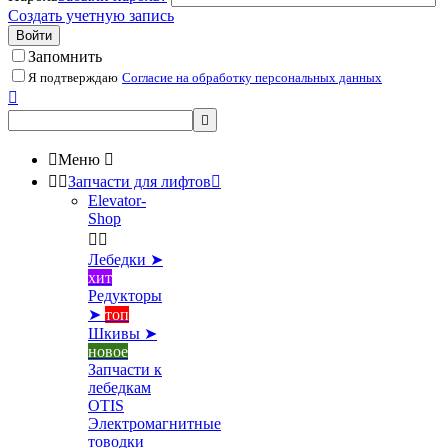
Создать учетную запись
Войти
Запомнить
Я подтверждаю
Согласие на обработку персональных данных



Меню



Запчасти для лифтов

Elevator-
Shop


Лебедки ➤
хит
Редукторы
➤
топ
Шкивы ➤
новое
Запчасти к
лебедкам
OTIS
Электромагнитные
товодки