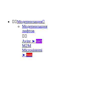


Модернизация

Модернизация
лифтов


Avire ➤
хит
M2M
Microsistemi
➤
топ