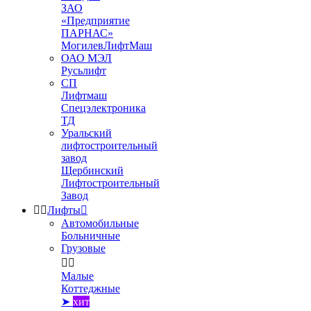
ЗАО
«Предприятие
ПАРНАС»
МогилевЛифтМаш
ОАО МЭЛ
Русьлифт
СП
Лифтмаш
Спецэлектроника
ТД
Уральский
лифтостроительный
завод
Щербинский
Лифтостроительный
Завод


Лифты

Автомобильные
Больничные
Грузовые


Малые
Коттеджные
➤
хит