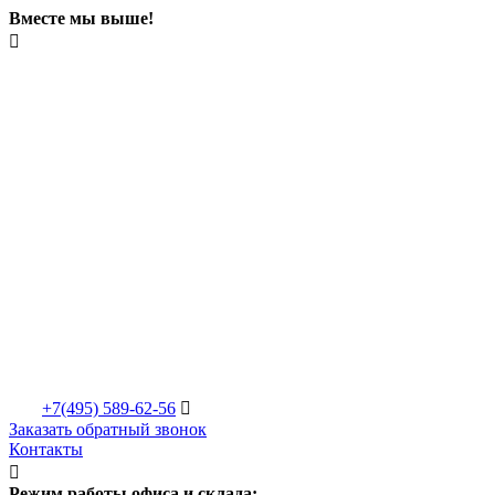
Вместе мы выше!

+7(495)
589-62-56

Заказать обратный звонок
Контакты

Режим работы офиса и склада: