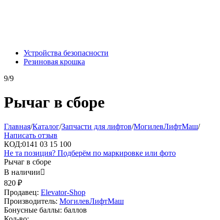
Устройства безопасности
Резиновая крошка
9/9
Рычаг в сборе
Главная
/
Каталог
/
Запчасти для лифтов
/
МогилевЛифтМаш
/
Написать отзыв
КОД:
0141 03 15 100
Не та позиция? Подберём по маркировке или фото
Рычаг в сборе
В наличии

820
₽
Продавец:
Elevator-Shop
Производитель:
МогилевЛифтМаш
Бонусные баллы:
баллов
Кол-во: