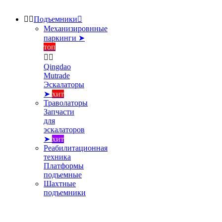


Подъемники

Механизировнные
паркинги ➤
топ


Qingdao
Mutrade
Эскалаторы
➤
хит
Траволаторы
Запчасти
для
эскалаторов
➤
хит
Реабилитационная
техника
Платформы
подъемные
Шахтные
подъемники