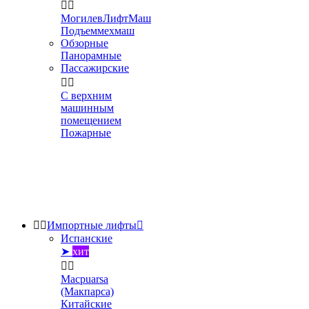


МогилевЛифтМаш
Подъеммехмаш
Обзорные
Панорамные
Пассажирские


С верхним
машинным
помещением
Пожарные


Импортные лифты

Испанские
➤
хит


Macpuarsa
(Макпарса)
Китайские