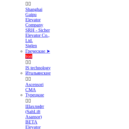


Shanghai
Gaipu
Elevator
Company
SRH - Sicher
Elevator Co.,
Ltd.
Siglen
Греческие ➤
топ


IS technology
Итальянские


Ascensori
CMA
Турецкие


Шахлифт
(SahLift
Asansor)
BETA
Elevator