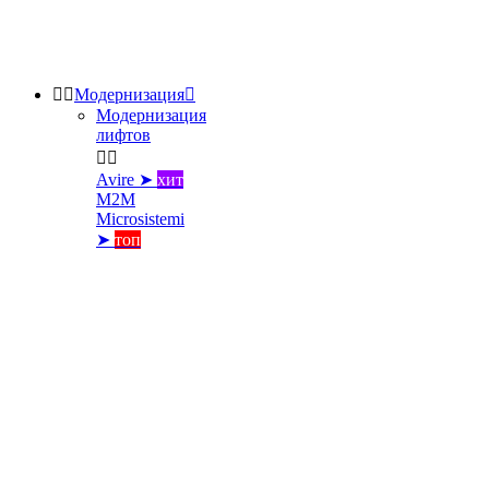


Модернизация

Модернизация
лифтов


Avire ➤
хит
M2M
Microsistemi
➤
топ