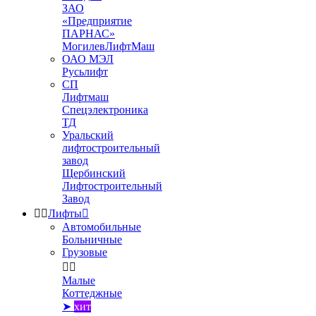
ЗАО
«Предприятие
ПАРНАС»
МогилевЛифтМаш
ОАО МЭЛ
Русьлифт
СП
Лифтмаш
Спецэлектроника
ТД
Уральский
лифтостроительный
завод
Щербинский
Лифтостроительный
Завод


Лифты

Автомобильные
Больничные
Грузовые


Малые
Коттеджные
➤
хит