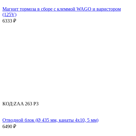
Магнит тормоза в сборе с клеммой WAGO и варистором
(125V)
6333
₽
КОД:
ZAA 263 P3
Отводной блок (Ø 435 мм, канаты 4x10, 5 мм)
6490
₽