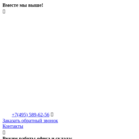
Вместе мы выше!

+7(495)
589-62-56

Заказать обратный звонок
Контакты

Режим работы офиса и склада: