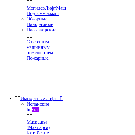


МогилевЛифтМаш
Подъеммехмаш
Обзорные
Панорамные
Пассажирские


С верхним
машинным
помещением
Пожарные


Импортные лифты

Испанские
➤
хит


Macpuarsa
(Макпарса)
Китайские