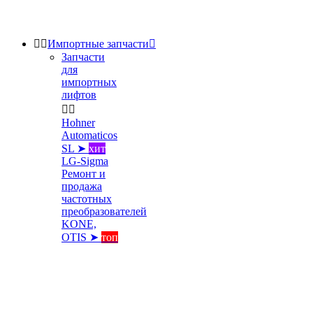


Импортные запчасти

Запчасти
для
импортных
лифтов


Hohner
Automaticos
SL ➤
хит
LG-Sigma
Ремонт и
продажа
частотных
преобразователей
KONE,
OTIS ➤
топ