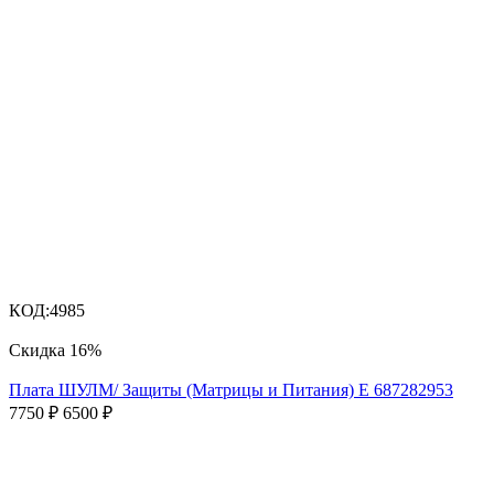
КОД:
4985
Скидка
16%
Плата ШУЛМ/ Защиты (Матрицы и Питания) Е 687282953
7750
₽
6500
₽