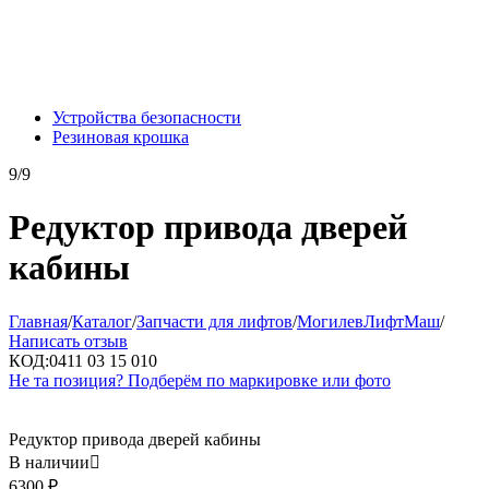
Устройства безопасности
Резиновая крошка
9/9
Редуктор привода дверей
кабины
Главная
/
Каталог
/
Запчасти для лифтов
/
МогилевЛифтМаш
/
Написать отзыв
КОД:
0411 03 15 010
Не та позиция? Подберём по маркировке или фото
Редуктор привода дверей кабины
В наличии

6300
₽