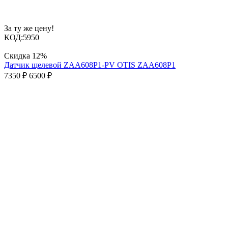
За ту же цену!
КОД:
5950
Скидка
12%
Датчик щелевой ZAA608P1-PV OTIS ZAA608P1
7350
₽
6500
₽