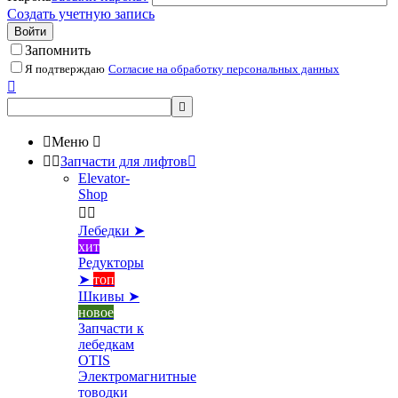
Создать учетную запись
Войти
Запомнить
Я подтверждаю
Согласие на обработку персональных данных



Меню



Запчасти для лифтов

Elevator-
Shop


Лебедки ➤
хит
Редукторы
➤
топ
Шкивы ➤
новое
Запчасти к
лебедкам
OTIS
Электромагнитные
товодки