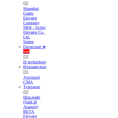


Shanghai
Gaipu
Elevator
Company
SRH - Sicher
Elevator Co.,
Ltd.
Siglen
Греческие ➤
топ


IS technology
Итальянские


Ascensori
CMA
Турецкие


Шахлифт
(SahLift
Asansor)
BETA
Elevator