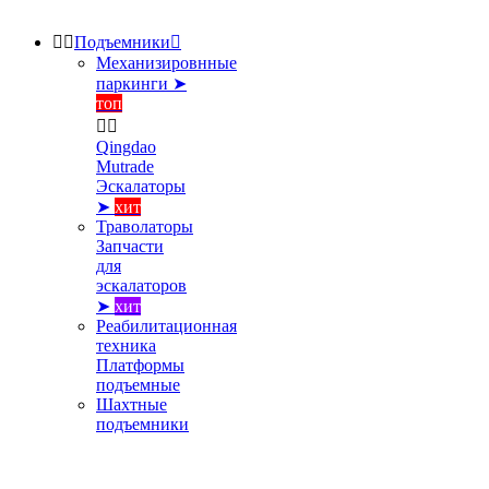


Подъемники

Механизировнные
паркинги ➤
топ


Qingdao
Mutrade
Эскалаторы
➤
хит
Траволаторы
Запчасти
для
эскалаторов
➤
хит
Реабилитационная
техника
Платформы
подъемные
Шахтные
подъемники