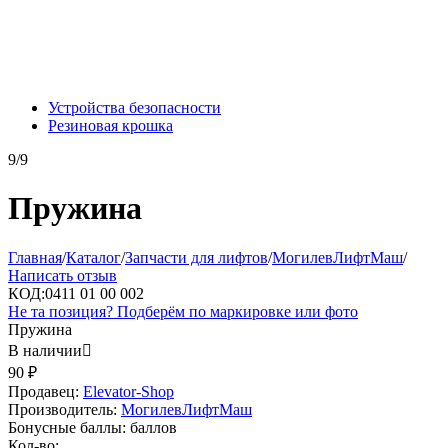
Устройства безопасности
Резиновая крошка
9/9
Пружина
Главная
/
Каталог
/
Запчасти для лифтов
/
МогилевЛифтМаш
/
Написать отзыв
КОД:
0411 01 00 002
Не та позиция? Подберём по маркировке или фото
Пружина
В наличии

90
₽
Продавец:
Elevator-Shop
Производитель:
МогилевЛифтМаш
Бонусные баллы:
баллов
Кол-во: