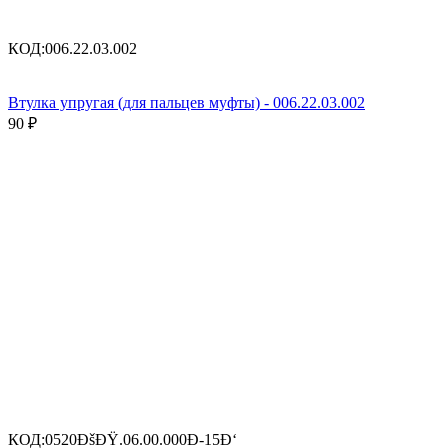
КОД:
006.22.03.002
Втулка упругая (для пальцев муфты) - 006.22.03.002
90
₽
КОД:
0520ÐšÐŸ.06.00.000Ð-15Ð‘