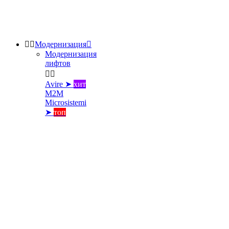


Модернизация

Модернизация
лифтов


Avire ➤
хит
M2M
Microsistemi
➤
топ