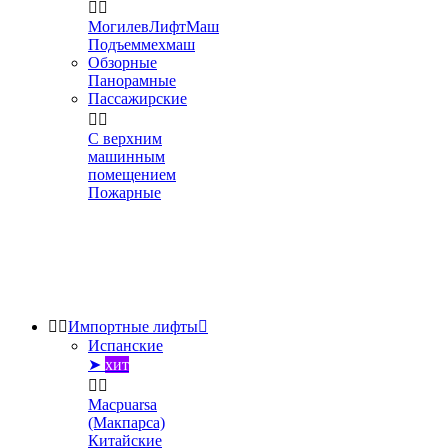


МогилевЛифтМаш
Подъеммехмаш
Обзорные
Панорамные
Пассажирские


С верхним
машинным
помещением
Пожарные


Импортные лифты

Испанские
➤
хит


Macpuarsa
(Макпарса)
Китайские