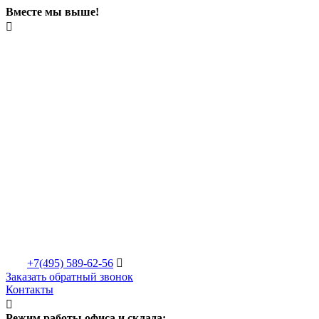
Вместе мы выше!

+7(495)
589-62-56

Заказать обратный звонок
Контакты

Режим работы офиса и склада: