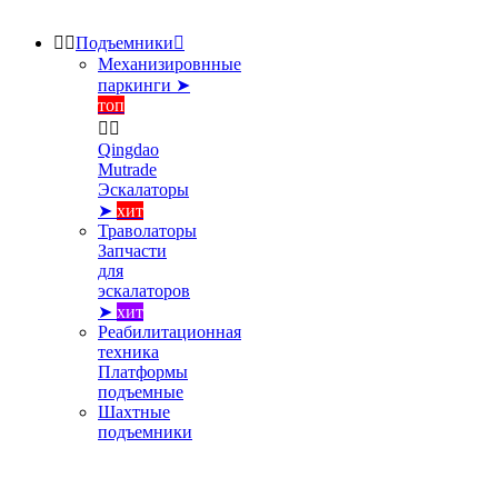


Подъемники

Механизировнные
паркинги ➤
топ


Qingdao
Mutrade
Эскалаторы
➤
хит
Траволаторы
Запчасти
для
эскалаторов
➤
хит
Реабилитационная
техника
Платформы
подъемные
Шахтные
подъемники