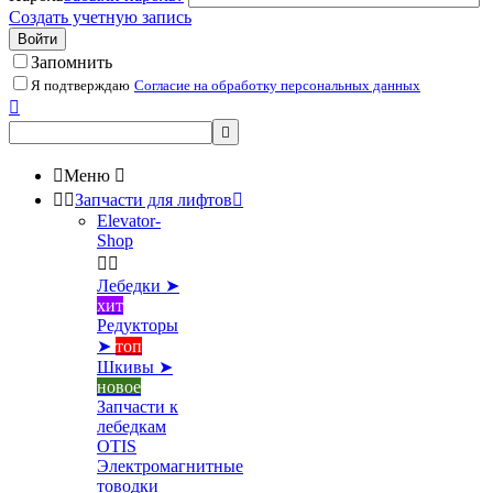
Создать учетную запись
Войти
Запомнить
Я подтверждаю
Согласие на обработку персональных данных



Меню



Запчасти для лифтов

Elevator-
Shop


Лебедки ➤
хит
Редукторы
➤
топ
Шкивы ➤
новое
Запчасти к
лебедкам
OTIS
Электромагнитные
товодки