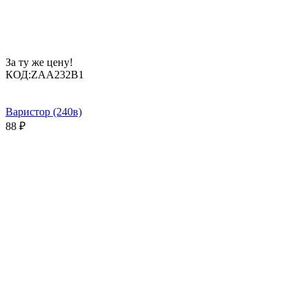
За ту же цену!
КОД:
ZAA232B1
Варистор (240в)
88
₽