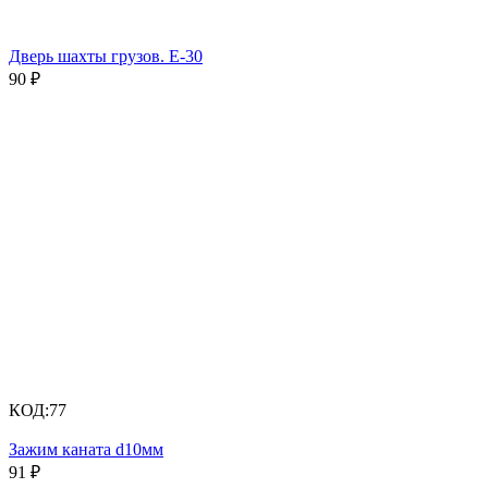
Дверь шахты грузов. Е-30
90
₽
КОД:
77
Зажим каната d10мм
91
₽