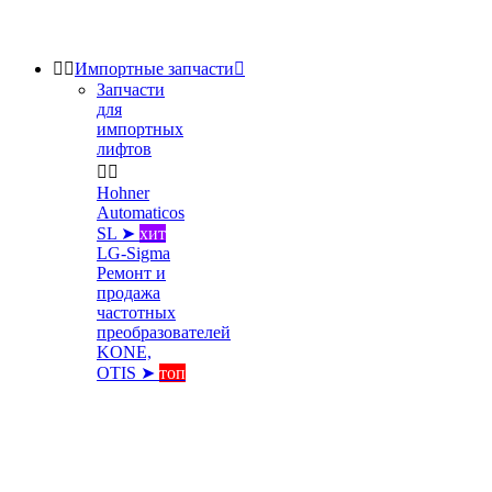


Импортные запчасти

Запчасти
для
импортных
лифтов


Hohner
Automaticos
SL ➤
хит
LG-Sigma
Ремонт и
продажа
частотных
преобразователей
KONE,
OTIS ➤
топ