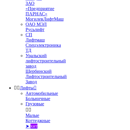
ЗАО
«Предприятие
ПАРНАС»
МогилевЛифтМаш
ОАО МЭЛ
Русьлифт
СП
Лифтмаш
Спецэлектроника
ТД
Уральский
лифтостроительный
завод
Щербинский
Лифтостроительный
Завод


Лифты

Автомобильные
Больничные
Грузовые


Малые
Коттеджные
➤
хит