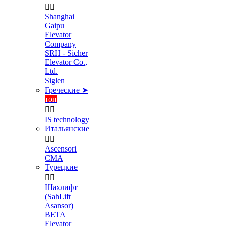


Shanghai
Gaipu
Elevator
Company
SRH - Sicher
Elevator Co.,
Ltd.
Siglen
Греческие ➤
топ


IS technology
Итальянские


Ascensori
CMA
Турецкие


Шахлифт
(SahLift
Asansor)
BETA
Elevator