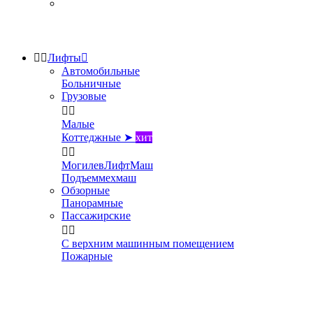


Лифты

Автомобильные
Больничные
Грузовые


Малые
Коттеджные ➤
хит


МогилевЛифтМаш
Подъеммехмаш
Обзорные
Панорамные
Пассажирские


С верхним машинным помещением
Пожарные