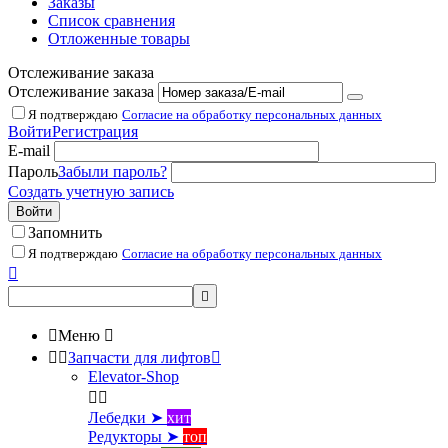
Заказы
Список сравнения
Отложенные товары
Отслеживание заказа
Отслеживание заказа
Я подтверждаю
Согласие на обработку персональных данных
Войти
Регистрация
E-mail
Пароль
Забыли пароль?
Создать учетную запись
Войти
Запомнить
Я подтверждаю
Согласие на обработку персональных данных



Меню



Запчасти для лифтов

Elevator-Shop


Лебедки ➤
хит
Редукторы ➤
топ