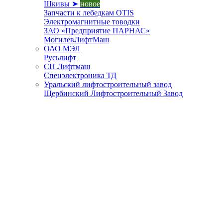
Шкивы ➤
новое
Запчасти к лебедкам OTIS
Электромагнитные товодки
ЗАО «Предприятие ПАРНАС»
МогилевЛифтМаш
ОАО МЭЛ
Русьлифт
СП Лифтмаш
Спецэлектроника ТД
Уральский лифтостроительный завод
Щербинский Лифтостроительный Завод