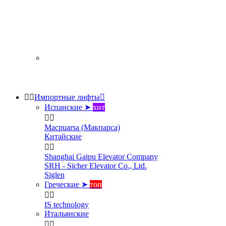


Импортные лифты

Испанские ➤
хит


Macpuarsa (Макпарса)
Китайские


Shanghai Gaipu Elevator Company
SRH - Sicher Elevator Co., Ltd.
Siglen
Греческие ➤
топ


IS technology
Итальянские

