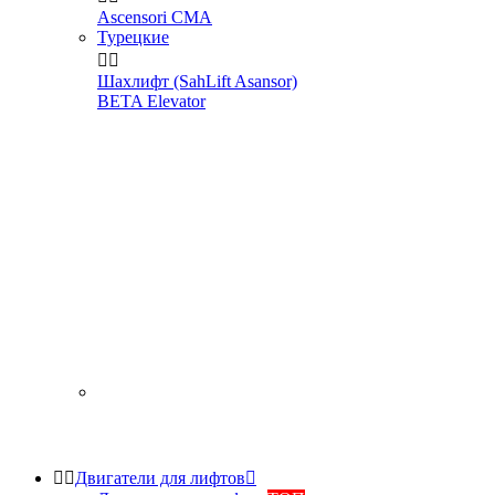
Ascensori CMA
Турецкие


Шахлифт (SahLift Asansor)
BETA Elevator


Двигатели для лифтов
