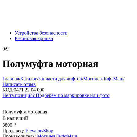
Устройства безопасности
Резиновая крошка
9/9
Полумуфта моторная
Главная
/
Каталог
/
Запчасти для лифтов
/
МогилевЛифтМаш
/
Написать отзыв
КОД:
0471 22 04 000
Не та позиция? Подберём по маркировке или фото
Полумуфта моторная
В наличии

3800
₽
Продавец:
Elevator-Shop
Производитель:
МогилевЛифтМаш