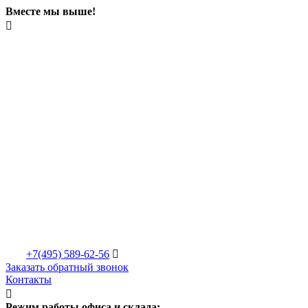
Вместе мы выше!

+7(495)
589-62-56

Заказать обратный звонок
Контакты

Режим работы офиса и склада: