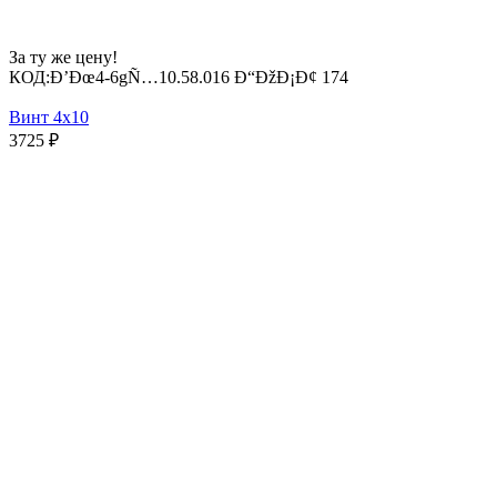
За ту же цену!
КОД:
Ð’Ðœ4-6gÑ…10.58.016 Ð“ÐžÐ¡Ð¢ 174
Винт 4х10
3725
₽