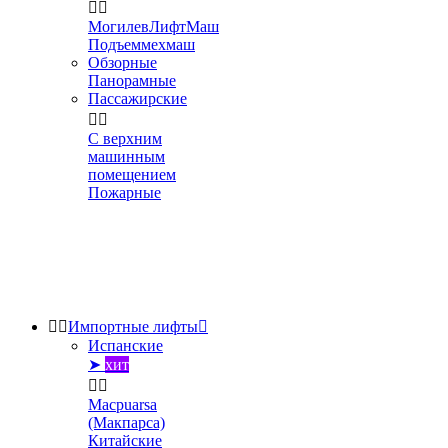


МогилевЛифтМаш
Подъеммехмаш
Обзорные
Панорамные
Пассажирские


С верхним
машинным
помещением
Пожарные


Импортные лифты

Испанские
➤
хит


Macpuarsa
(Макпарса)
Китайские