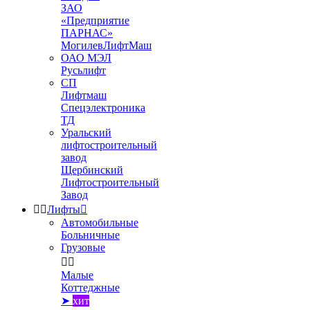
ЗАО
«Предприятие
ПАРНАС»
МогилевЛифтМаш
ОАО МЭЛ
Русьлифт
СП
Лифтмаш
Спецэлектроника
ТД
Уральский
лифтостроительный
завод
Щербинский
Лифтостроительный
Завод


Лифты

Автомобильные
Больничные
Грузовые


Малые
Коттеджные
➤
хит