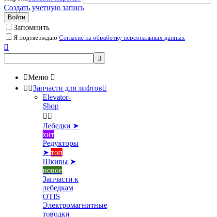
Создать учетную запись
Войти
Запомнить
Я подтверждаю
Согласие на обработку персональных данных



Меню



Запчасти для лифтов

Elevator-
Shop


Лебедки ➤
хит
Редукторы
➤
топ
Шкивы ➤
новое
Запчасти к
лебедкам
OTIS
Электромагнитные
товодки