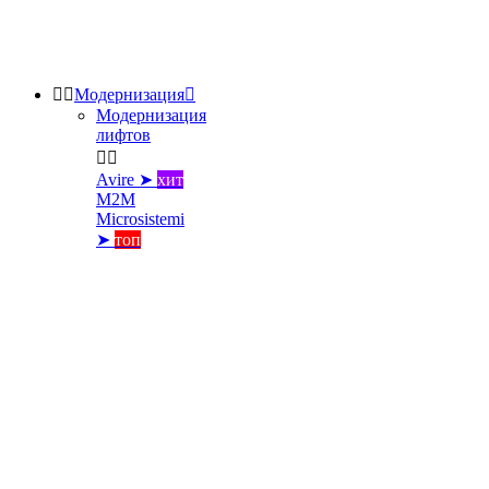


Модернизация

Модернизация
лифтов


Avire ➤
хит
M2M
Microsistemi
➤
топ