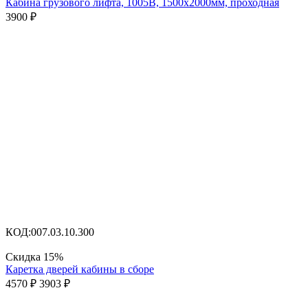
Кабина грузового лифта, 1005В, 1500х2000мм, проходная
3900
₽
КОД:
007.03.10.300
Скидка
15%
Каретка дверей кабины в сборе
4570
₽
3903
₽