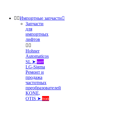


Импортные запчасти

Запчасти
для
импортных
лифтов


Hohner
Automaticos
SL ➤
хит
LG-Sigma
Ремонт и
продажа
частотных
преобразователей
KONE,
OTIS ➤
топ