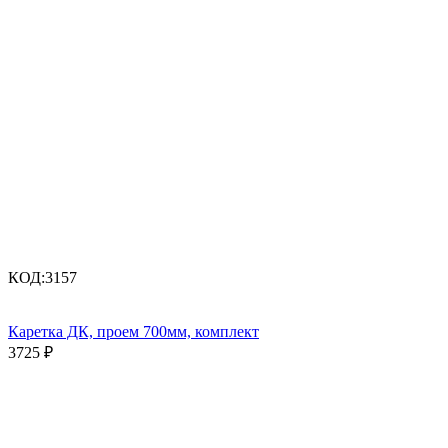
КОД:
3157
Каретка ДК, проем 700мм, комплект
3725
₽