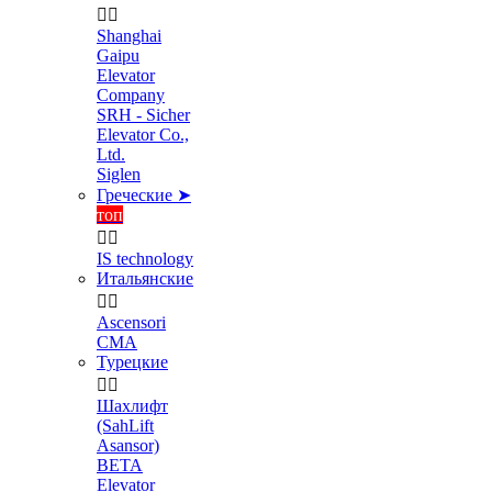


Shanghai
Gaipu
Elevator
Company
SRH - Sicher
Elevator Co.,
Ltd.
Siglen
Греческие ➤
топ


IS technology
Итальянские


Ascensori
CMA
Турецкие


Шахлифт
(SahLift
Asansor)
BETA
Elevator