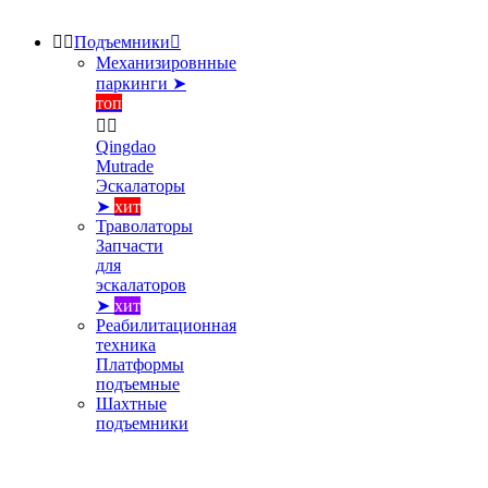


Подъемники

Механизировнные
паркинги ➤
топ


Qingdao
Mutrade
Эскалаторы
➤
хит
Траволаторы
Запчасти
для
эскалаторов
➤
хит
Реабилитационная
техника
Платформы
подъемные
Шахтные
подъемники