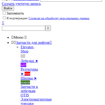
Создать учетную запись
Войти
Запомнить
Я подтверждаю
Согласие на обработку персональных данных



Меню



Запчасти для лифтов

Elevator-
Shop


Лебедки ➤
хит
Редукторы
➤
топ
Шкивы ➤
новое
Запчасти к
лебедкам
OTIS
Электромагнитные
товодки