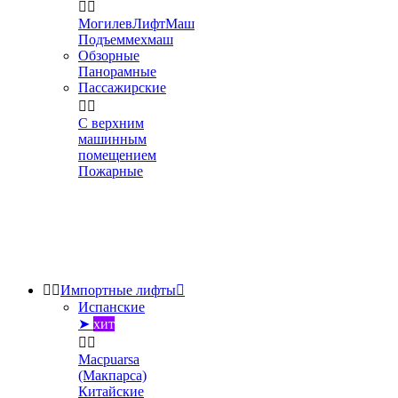


МогилевЛифтМаш
Подъеммехмаш
Обзорные
Панорамные
Пассажирские


С верхним
машинным
помещением
Пожарные


Импортные лифты

Испанские
➤
хит


Macpuarsa
(Макпарса)
Китайские