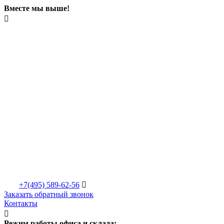
Вместе мы выше!

+7(495)
589-62-56

Заказать обратный звонок
Контакты

Режим работы офиса и склада: