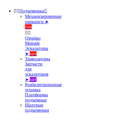


Подъемники

Механизировнные
паркинги ➤
топ


Qingdao
Mutrade
Эскалаторы
➤
хит
Траволаторы
Запчасти
для
эскалаторов
➤
хит
Реабилитационная
техника
Платформы
подъемные
Шахтные
подъемники