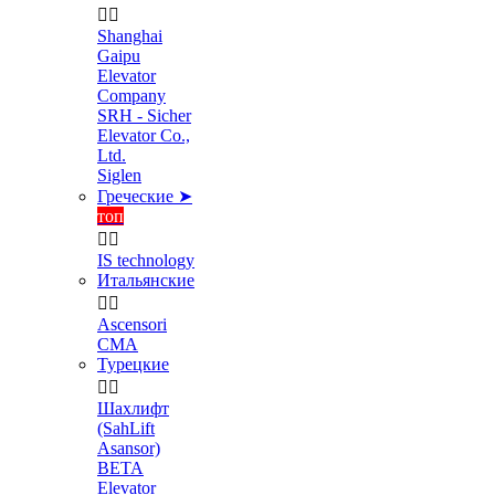


Shanghai
Gaipu
Elevator
Company
SRH - Sicher
Elevator Co.,
Ltd.
Siglen
Греческие ➤
топ


IS technology
Итальянские


Ascensori
CMA
Турецкие


Шахлифт
(SahLift
Asansor)
BETA
Elevator