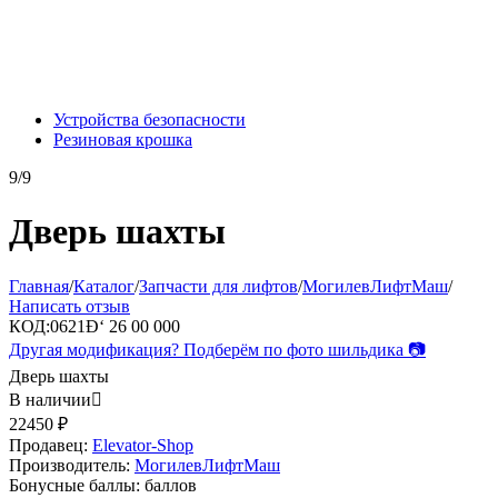
Устройства безопасности
Резиновая крошка
9/9
Дверь шахты
Главная
/
Каталог
/
Запчасти для лифтов
/
МогилевЛифтМаш
/
Написать отзыв
КОД:
0621Ð‘ 26 00 000
Другая модификация? Подберём по фото шильдика 📷
Дверь шахты
В наличии

22450
₽
Продавец:
Elevator-Shop
Производитель:
МогилевЛифтМаш
Бонусные баллы:
баллов