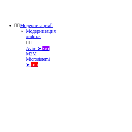


Модернизация

Модернизация
лифтов


Avire ➤
хит
M2M
Microsistemi
➤
топ