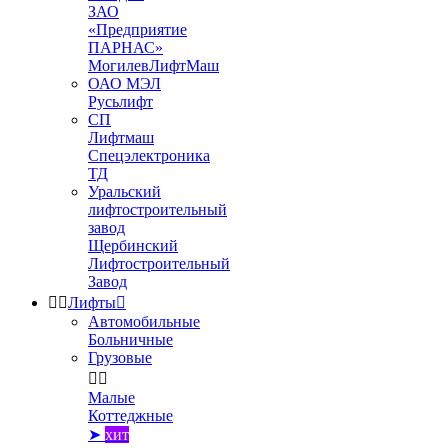
ЗАО
«Предприятие
ПАРНАС»
МогилевЛифтМаш
ОАО МЭЛ
Русьлифт
СП
Лифтмаш
Спецэлектроника
ТД
Уральский
лифтостроительный
завод
Щербинский
Лифтостроительный
Завод


Лифты

Автомобильные
Больничные
Грузовые


Малые
Коттеджные
➤
хит