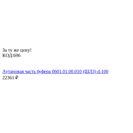
За ту же цену!
КОД:
696
Аутановая часть буфера 0601.01.00.010 (ЩЛЗ) d-100
22361
₽