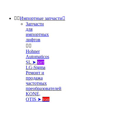


Импортные запчасти

Запчасти
для
импортных
лифтов


Hohner
Automaticos
SL ➤
хит
LG-Sigma
Ремонт и
продажа
частотных
преобразователей
KONE,
OTIS ➤
топ