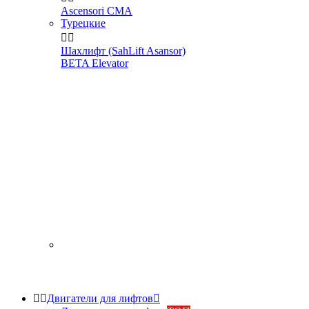
Ascensori CMA
Турецкие


Шахлифт (SahLift Asansor)
BETA Elevator


Двигатели для лифтов
