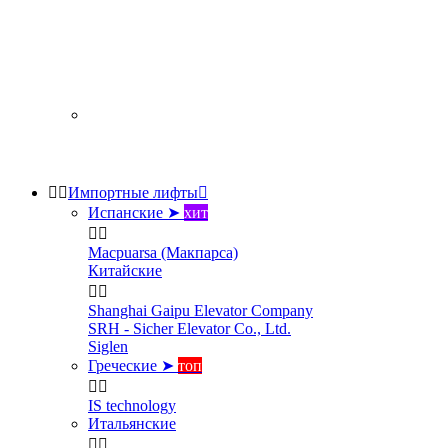


Импортные лифты

Испанские ➤
хит


Macpuarsa (Макпарса)
Китайские


Shanghai Gaipu Elevator Company
SRH - Sicher Elevator Co., Ltd.
Siglen
Греческие ➤
топ


IS technology
Итальянские

