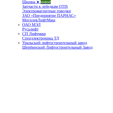
Шкивы ➤
новое
Запчасти к лебедкам OTIS
Электромагнитные товодки
ЗАО «Предприятие ПАРНАС»
МогилевЛифтМаш
ОАО МЭЛ
Русьлифт
СП Лифтмаш
Спецэлектроника ТД
Уральский лифтостроительный завод
Щербинский Лифтостроительный Завод