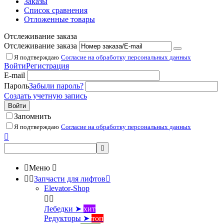
Заказы
Список сравнения
Отложенные товары
Отслеживание заказа
Отслеживание заказа
Я подтверждаю
Согласие на обработку персональных данных
Войти
Регистрация
E-mail
Пароль
Забыли пароль?
Создать учетную запись
Войти
Запомнить
Я подтверждаю
Согласие на обработку персональных данных



Меню



Запчасти для лифтов

Elevator-Shop


Лебедки ➤
хит
Редукторы ➤
топ