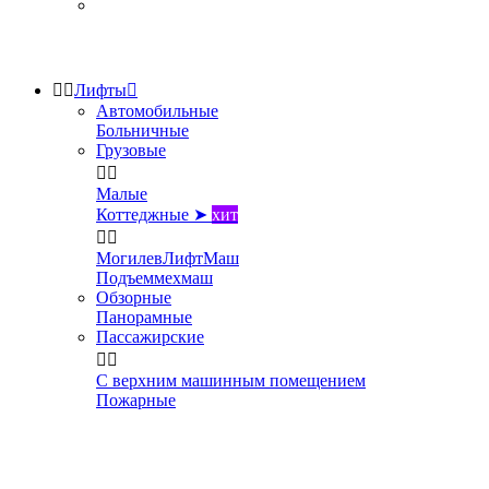


Лифты

Автомобильные
Больничные
Грузовые


Малые
Коттеджные ➤
хит


МогилевЛифтМаш
Подъеммехмаш
Обзорные
Панорамные
Пассажирские


С верхним машинным помещением
Пожарные