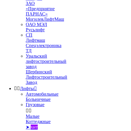
ЗАО
«Предприятие
ПАРНАС»
МогилевЛифтМаш
ОАО МЭЛ
Русьлифт
СП
Лифтмаш
Спецэлектроника
ТД
Уральский
лифтостроительный
завод
Щербинский
Лифтостроительный
Завод


Лифты

Автомобильные
Больничные
Грузовые


Малые
Коттеджные
➤
хит