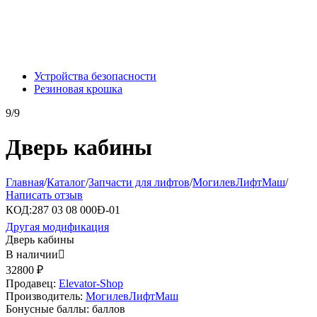
Устройства безопасности
Резиновая крошка
9/9
Дверь кабины
Главная
/
Каталог
/
Запчасти для лифтов
/
МогилевЛифтМаш
/
Написать отзыв
КОД:
287 03 08 000Ð-01
Другая модификация
Дверь кабины
В наличии

32800
₽
Продавец:
Elevator-Shop
Производитель:
МогилевЛифтМаш
Бонусные баллы:
баллов