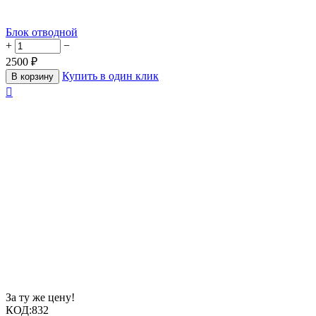
Блок отводной
+
−
2500
₽
Купить в один клик
В корзину

За ту же цену!
КОД:
832