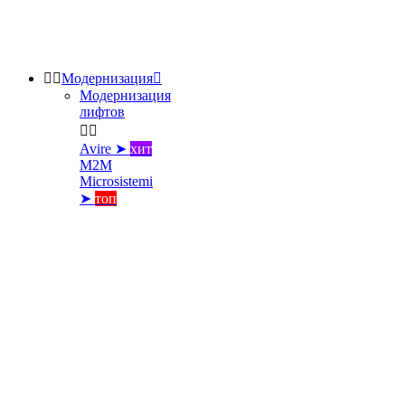


Модернизация

Модернизация
лифтов


Avire ➤
хит
M2M
Microsistemi
➤
топ