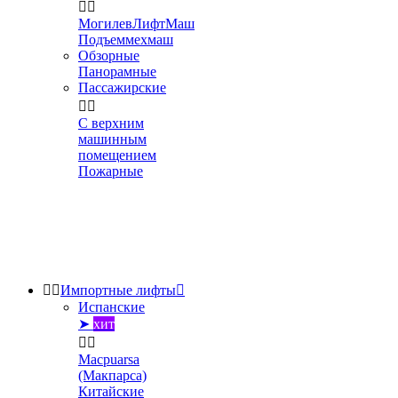


МогилевЛифтМаш
Подъеммехмаш
Обзорные
Панорамные
Пассажирские


С верхним
машинным
помещением
Пожарные


Импортные лифты

Испанские
➤
хит


Macpuarsa
(Макпарса)
Китайские