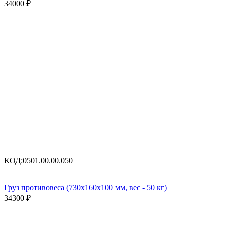
34000
₽
КОД:
0501.00.00.050
Груз противовеса (730x160x100 мм, вес - 50 кг)
34300
₽