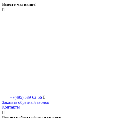
Вместе мы выше!

+7(495)
589-62-56

Заказать обратный звонок
Контакты

Режим работы офиса и склада: