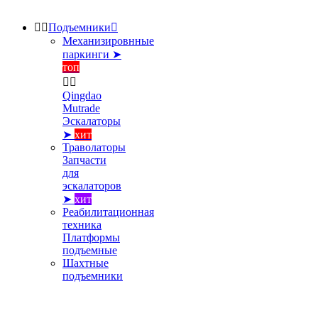


Подъемники

Механизировнные
паркинги ➤
топ


Qingdao
Mutrade
Эскалаторы
➤
хит
Траволаторы
Запчасти
для
эскалаторов
➤
хит
Реабилитационная
техника
Платформы
подъемные
Шахтные
подъемники