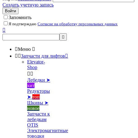
Создать учетную запись
Войти
Запомнить
Я подтверждаю
Согласие на обработку персональных данных



Меню



Запчасти для лифтов

Elevator-
Shop


Лебедки ➤
хит
Редукторы
➤
топ
Шкивы ➤
новое
Запчасти к
лебедкам
OTIS
Электромагнитные
товодки