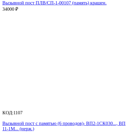
Вызывной пост ПЛВ/СП-1-00107 (память) крашен.
34000
₽
КОД:
1107
Вызывной пост с памятью (6 проводов)- ВП2-1СК030..., ВП
11-1М... (нерж.)