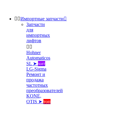


Импортные запчасти

Запчасти
для
импортных
лифтов


Hohner
Automaticos
SL ➤
хит
LG-Sigma
Ремонт и
продажа
частотных
преобразователей
KONE,
OTIS ➤
топ