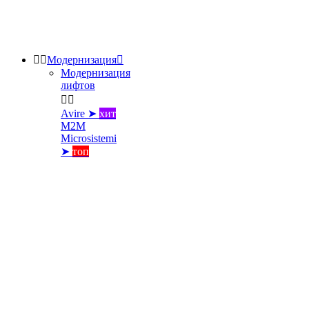


Модернизация

Модернизация
лифтов


Avire ➤
хит
M2M
Microsistemi
➤
топ