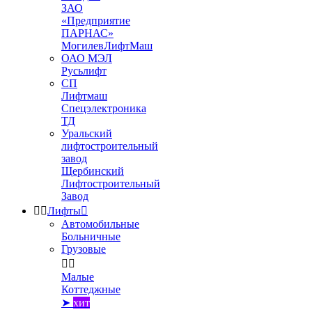
ЗАО
«Предприятие
ПАРНАС»
МогилевЛифтМаш
ОАО МЭЛ
Русьлифт
СП
Лифтмаш
Спецэлектроника
ТД
Уральский
лифтостроительный
завод
Щербинский
Лифтостроительный
Завод


Лифты

Автомобильные
Больничные
Грузовые


Малые
Коттеджные
➤
хит