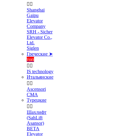


Shanghai
Gaipu
Elevator
Company
SRH - Sicher
Elevator Co.,
Ltd.
Siglen
Греческие ➤
топ


IS technology
Итальянские


Ascensori
CMA
Турецкие


Шахлифт
(SahLift
Asansor)
BETA
Elevator