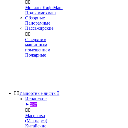


МогилевЛифтМаш
Подъеммехмаш
Обзорные
Панорамные
Пассажирские


С верхним
машинным
помещением
Пожарные


Импортные лифты

Испанские
➤
хит


Macpuarsa
(Макпарса)
Китайские