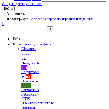
Создать учетную запись
Войти
Запомнить
Я подтверждаю
Согласие на обработку персональных данных



Меню



Запчасти для лифтов

Elevator-
Shop


Лебедки ➤
хит
Редукторы
➤
топ
Шкивы ➤
новое
Запчасти к
лебедкам
OTIS
Электромагнитные
товодки