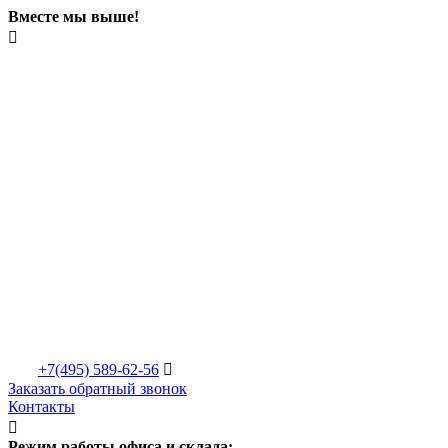
Вместе мы выше!

+7(495)
589-62-56

Заказать обратный звонок
Контакты

Режим работы офиса и склада: