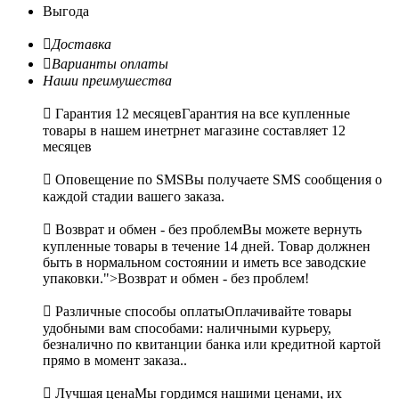
Выгода

Доставка

Варианты оплаты
Наши преимушества

Гарантия 12 месяцев
Гарантия на все купленные
товары в нашем инетрнет магазине составляет 12
месяцев

Оповещение по SMS
Вы получаете SMS сообщения о
каждой стадии вашего заказа.

Возврат и обмен - без проблем
Вы можете вернуть
купленные товары в течение 14 дней. Товар должнен
быть в нормальном состоянии и иметь все заводские
упаковки.">Возврат и обмен - без проблем!

Различные способы оплаты
Оплачивайте товары
удобными вам способами: наличными курьеру,
безналично по квитанции банка или кредитной картой
прямо в момент заказа..

Лучшая цена
Мы гордимся нашими ценами, их