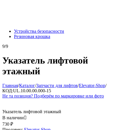
Устройства безопасности
Резиновая крошка
9/9
Указатель лифтовой
этажный
Главная
/
Каталог
/
Запчасти для лифтов
/
Elevator-Shop
/
КОД:
UL.10.00.00.000-15
Не та позиция? Подберём по маркировке или фото
Указатель лифтовой этажный
В наличии

730
₽
Продавец:
Elevator-Shop