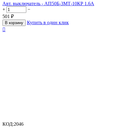
Авт. выключатель - АП50Б-3МТ-10КР 1.6А
+
−
501
₽
Купить в один клик
В корзину

КОД:
2046