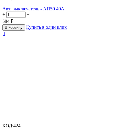
Авт. выключатель - АП50 40А
+
−
584
₽
Купить в один клик
В корзину

КОД:
424