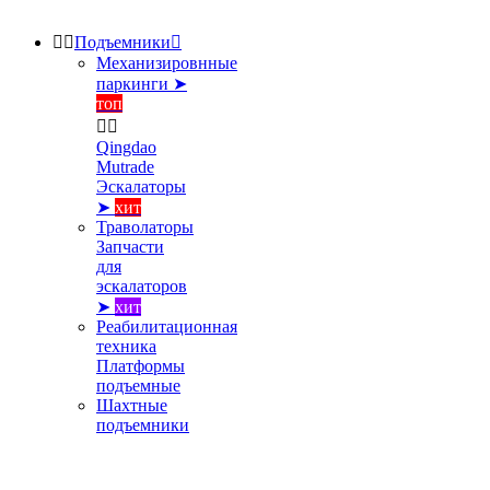


Подъемники

Механизировнные
паркинги ➤
топ


Qingdao
Mutrade
Эскалаторы
➤
хит
Траволаторы
Запчасти
для
эскалаторов
➤
хит
Реабилитационная
техника
Платформы
подъемные
Шахтные
подъемники