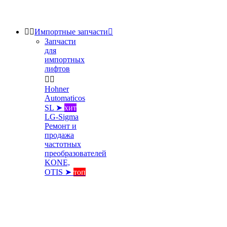


Импортные запчасти

Запчасти
для
импортных
лифтов


Hohner
Automaticos
SL ➤
хит
LG-Sigma
Ремонт и
продажа
частотных
преобразователей
KONE,
OTIS ➤
топ