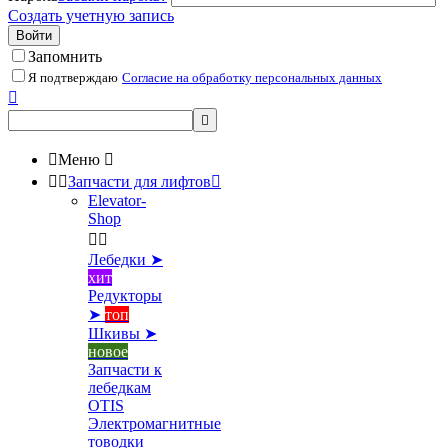
Создать учетную запись
Войти
Запомнить
Я подтверждаю
Согласие на обработку персональных данных



Меню



Запчасти для лифтов

Elevator-
Shop


Лебедки ➤
хит
Редукторы
➤
топ
Шкивы ➤
новое
Запчасти к
лебедкам
OTIS
Электромагнитные
товодки