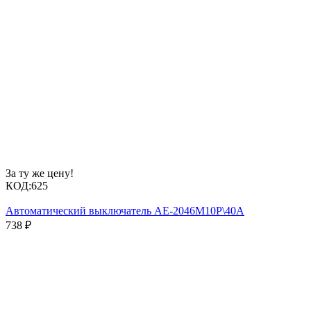
За ту же цену!
КОД:
625
Автоматический выключатель АЕ-2046М10Р\40А
738
₽