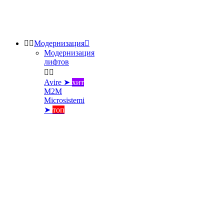


Модернизация

Модернизация
лифтов


Avire ➤
хит
M2M
Microsistemi
➤
топ