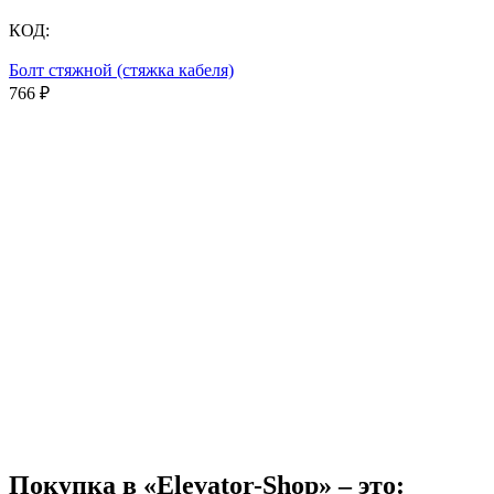
КОД:
Болт стяжной (стяжка кабеля)
766
₽
Покупка в «Elevator-Shop» – это: