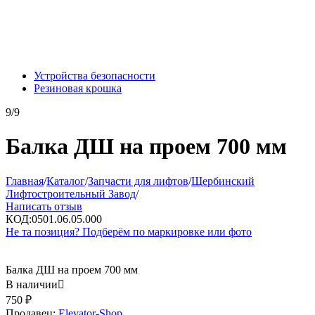
Устройства безопасности
Резиновая крошка
9/9
Балка ДШ на проем 700 мм
Главная
/
Каталог
/
Запчасти для лифтов
/
Щербинский
Лифтостроительный Завод
/
Написать отзыв
КОД:
0501.06.05.000
Не та позиция? Подберём по маркировке или фото
Балка ДШ на проем 700 мм
В наличии

750
₽
Продавец:
Elevator-Shop