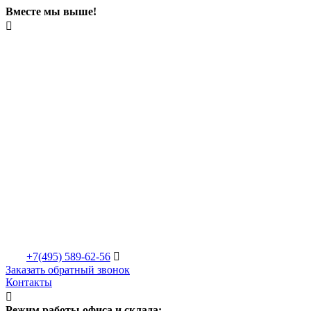
Вместе мы выше!

+7(495)
589-62-56

Заказать обратный звонок
Контакты

Режим работы офиса и склада: