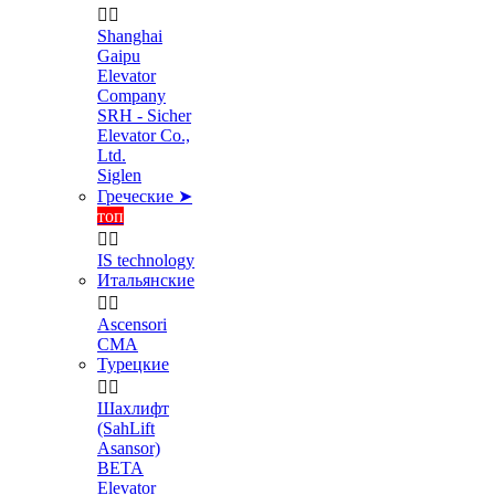


Shanghai
Gaipu
Elevator
Company
SRH - Sicher
Elevator Co.,
Ltd.
Siglen
Греческие ➤
топ


IS technology
Итальянские


Ascensori
CMA
Турецкие


Шахлифт
(SahLift
Asansor)
BETA
Elevator