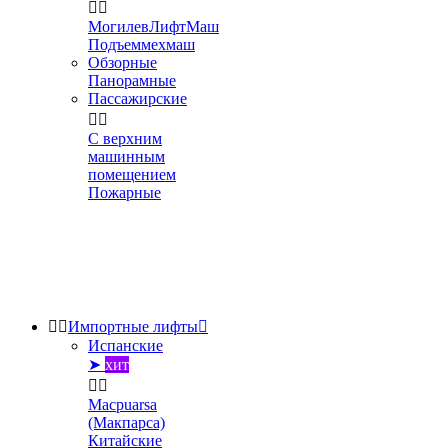


МогилевЛифтМаш
Подъеммехмаш
Обзорные
Панорамные
Пассажирские


С верхним
машинным
помещением
Пожарные


Импортные лифты

Испанские
➤
хит


Macpuarsa
(Макпарса)
Китайские