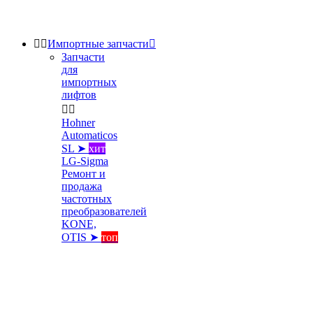


Импортные запчасти

Запчасти
для
импортных
лифтов


Hohner
Automaticos
SL ➤
хит
LG-Sigma
Ремонт и
продажа
частотных
преобразователей
KONE,
OTIS ➤
топ