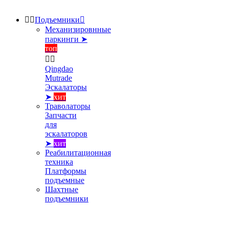


Подъемники

Механизировнные
паркинги ➤
топ


Qingdao
Mutrade
Эскалаторы
➤
хит
Траволаторы
Запчасти
для
эскалаторов
➤
хит
Реабилитационная
техника
Платформы
подъемные
Шахтные
подъемники