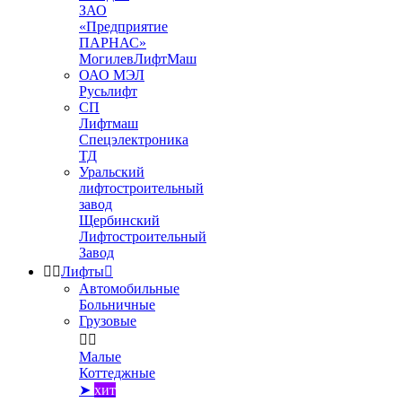
ЗАО
«Предприятие
ПАРНАС»
МогилевЛифтМаш
ОАО МЭЛ
Русьлифт
СП
Лифтмаш
Спецэлектроника
ТД
Уральский
лифтостроительный
завод
Щербинский
Лифтостроительный
Завод


Лифты

Автомобильные
Больничные
Грузовые


Малые
Коттеджные
➤
хит