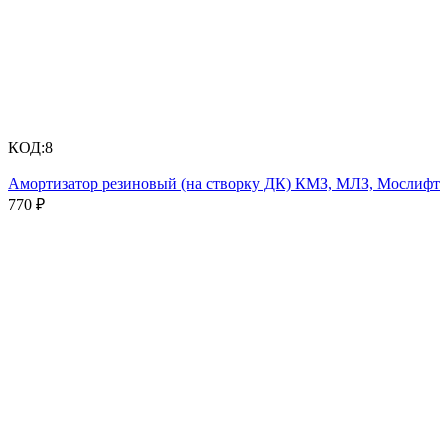
КОД:
8
Амортизатор резиновый (на створку ДК) КМЗ, МЛЗ, Мослифт
770
₽