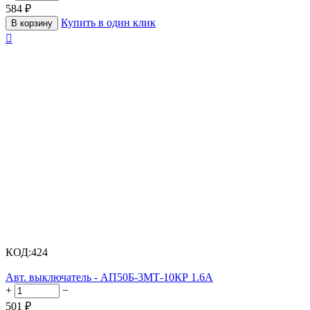
584
₽
Купить в один клик
В корзину

КОД:
424
Авт. выключатель - АП50Б-3МТ-10КР 1.6А
+
−
501
₽