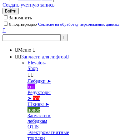
Создать учетную запись
Войти
Запомнить
Я подтверждаю
Согласие на обработку персональных данных



Меню



Запчасти для лифтов

Elevator-
Shop


Лебедки ➤
хит
Редукторы
➤
топ
Шкивы ➤
новое
Запчасти к
лебедкам
OTIS
Электромагнитные
товодки