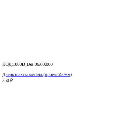
КОД:
1000Ð¡Ðœ.06.00.000
Дверь шахты металл.(проем 550мм)
350
₽