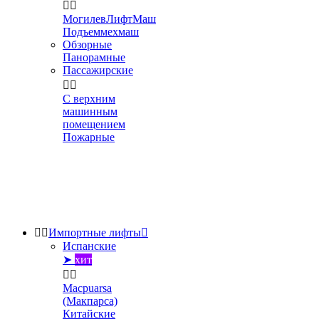


МогилевЛифтМаш
Подъеммехмаш
Обзорные
Панорамные
Пассажирские


С верхним
машинным
помещением
Пожарные


Импортные лифты

Испанские
➤
хит


Macpuarsa
(Макпарса)
Китайские