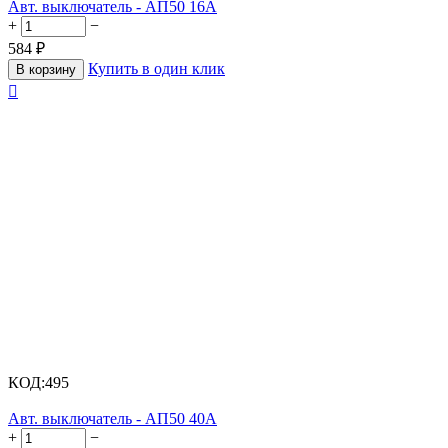
Авт. выключатель - АП50 16А
+
−
584
₽
Купить в один клик
В корзину

КОД:
495
Авт. выключатель - АП50 40А
+
−