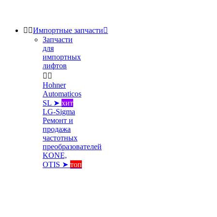


Импортные запчасти

Запчасти
для
импортных
лифтов


Hohner
Automaticos
SL ➤
хит
LG-Sigma
Ремонт и
продажа
частотных
преобразователей
KONE,
OTIS ➤
топ