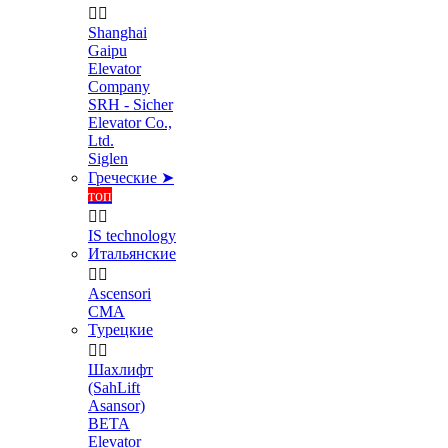


Shanghai
Gaipu
Elevator
Company
SRH - Sicher
Elevator Co.,
Ltd.
Siglen
Греческие ➤
топ


IS technology
Итальянские


Ascensori
CMA
Турецкие


Шахлифт
(SahLift
Asansor)
BETA
Elevator