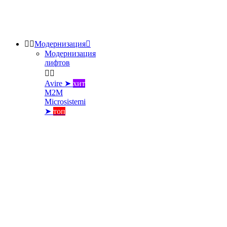


Модернизация

Модернизация
лифтов


Avire ➤
хит
M2M
Microsistemi
➤
топ