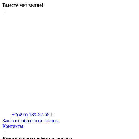
Вместе мы выше!

+7(495)
589-62-56

Заказать обратный звонок
Контакты

Режим работы офиса и склада: