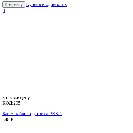
Купить в один клик
В корзину

За ту же цену!
КОД:
295
Башмак блока датчика PRS-5
348
₽