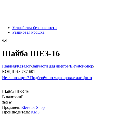
Устройства безопасности
Резиновая крошка
9/9
Шайба ШЕЗ-16
Главная
/
Каталог
/
Запчасти для лифтов
/
Elevator-Shop
/
КОД:
ШЭЗ 787-601
Не та позиция? Подберём по маркировке или фото
Шайба ШЕЗ-16
В наличии

365
₽
Продавец:
Elevator-Shop
Производитель:
КМЗ