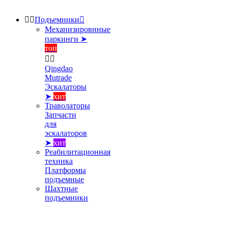


Подъемники

Механизировнные
паркинги ➤
топ


Qingdao
Mutrade
Эскалаторы
➤
хит
Траволаторы
Запчасти
для
эскалаторов
➤
хит
Реабилитационная
техника
Платформы
подъемные
Шахтные
подъемники