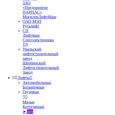
ЗАО
«Предприятие
ПАРНАС»
МогилевЛифтМаш
ОАО МЭЛ
Русьлифт
СП
Лифтмаш
Спецэлектроника
ТД
Уральский
лифтостроительный
завод
Щербинский
Лифтостроительный
Завод


Лифты

Автомобильные
Больничные
Грузовые


Малые
Коттеджные
➤
хит