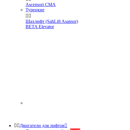
Ascensori CMA
Турецкие


Шахлифт (SahLift Asansor)
BETA Elevator


Двигатели для лифтов
