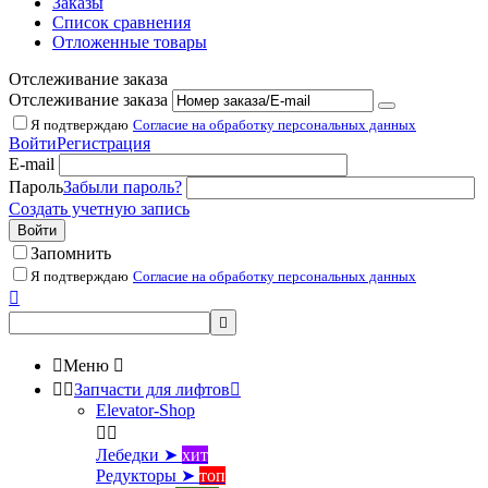
Заказы
Список сравнения
Отложенные товары
Отслеживание заказа
Отслеживание заказа
Я подтверждаю
Согласие на обработку персональных данных
Войти
Регистрация
E-mail
Пароль
Забыли пароль?
Создать учетную запись
Войти
Запомнить
Я подтверждаю
Согласие на обработку персональных данных



Меню



Запчасти для лифтов

Elevator-Shop


Лебедки ➤
хит
Редукторы ➤
топ