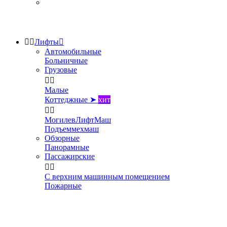


Лифты

Автомобильные
Больничные
Грузовые


Малые
Коттеджные ➤
хит


МогилевЛифтМаш
Подъеммехмаш
Обзорные
Панорамные
Пассажирские


С верхним машинным помещением
Пожарные