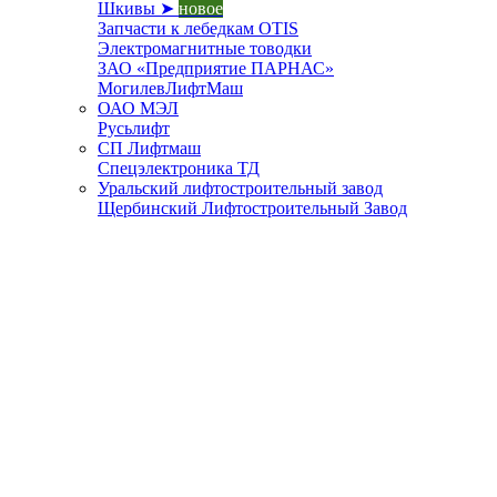
Шкивы ➤
новое
Запчасти к лебедкам OTIS
Электромагнитные товодки
ЗАО «Предприятие ПАРНАС»
МогилевЛифтМаш
ОАО МЭЛ
Русьлифт
СП Лифтмаш
Спецэлектроника ТД
Уральский лифтостроительный завод
Щербинский Лифтостроительный Завод