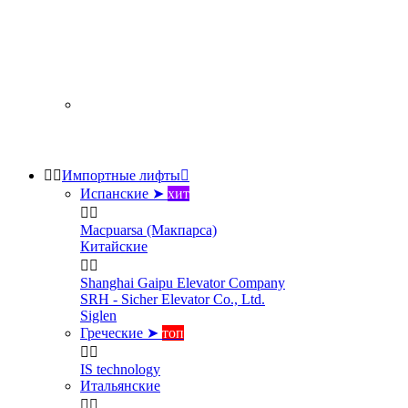


Импортные лифты

Испанские ➤
хит


Macpuarsa (Макпарса)
Китайские


Shanghai Gaipu Elevator Company
SRH - Sicher Elevator Co., Ltd.
Siglen
Греческие ➤
топ


IS technology
Итальянские

