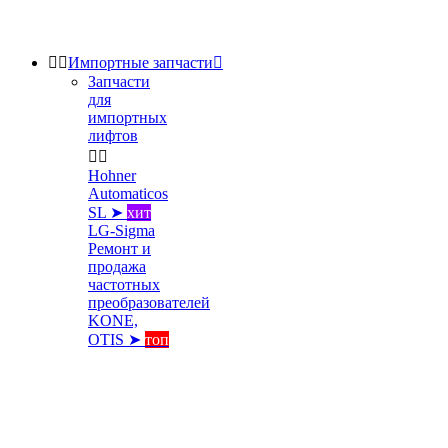


Импортные запчасти

Запчасти
для
импортных
лифтов


Hohner
Automaticos
SL ➤
хит
LG-Sigma
Ремонт и
продажа
частотных
преобразователей
KONE,
OTIS ➤
топ