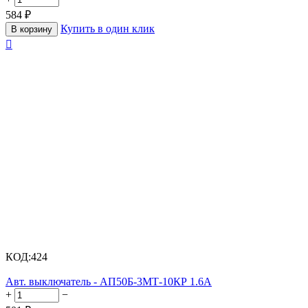
584
₽
Купить в один клик
В корзину

КОД:
424
Авт. выключатель - АП50Б-3МТ-10КР 1.6А
+
−