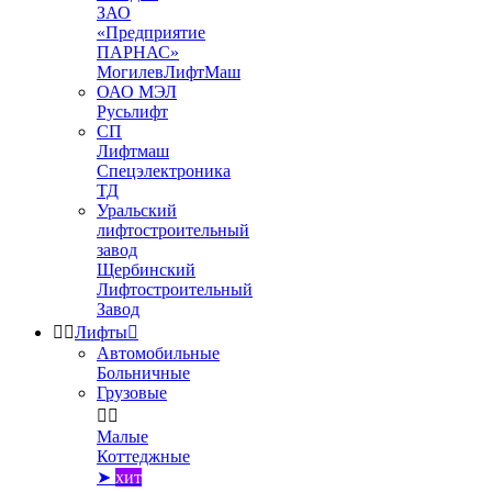
ЗАО
«Предприятие
ПАРНАС»
МогилевЛифтМаш
ОАО МЭЛ
Русьлифт
СП
Лифтмаш
Спецэлектроника
ТД
Уральский
лифтостроительный
завод
Щербинский
Лифтостроительный
Завод


Лифты

Автомобильные
Больничные
Грузовые


Малые
Коттеджные
➤
хит