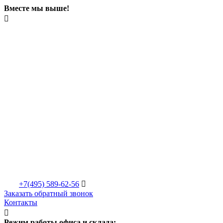
Вместе мы выше!

+7(495)
589-62-56

Заказать обратный звонок
Контакты

Режим работы офиса и склада: