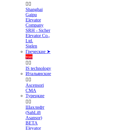


Shanghai
Gaipu
Elevator
Company
SRH - Sicher
Elevator Co.,
Ltd.
Siglen
Греческие ➤
топ


IS technology
Итальянские


Ascensori
CMA
Турецкие


Шахлифт
(SahLift
Asansor)
BETA
Elevator