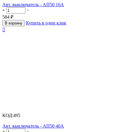
Авт. выключатель - АП50 16А
+
−
584
₽
Купить в один клик
В корзину

КОД:
495
Авт. выключатель - АП50 40А
+
−