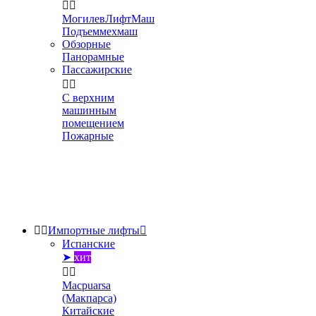


МогилевЛифтМаш
Подъеммехмаш
Обзорные
Панорамные
Пассажирские


С верхним
машинным
помещением
Пожарные


Импортные лифты

Испанские
➤
хит


Macpuarsa
(Макпарса)
Китайские