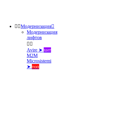


Модернизация

Модернизация
лифтов


Avire ➤
хит
M2M
Microsistemi
➤
топ