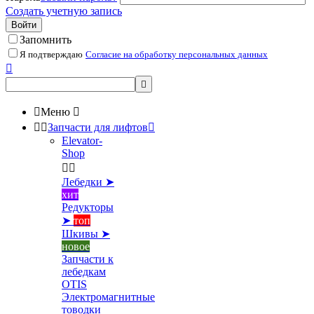
Создать учетную запись
Войти
Запомнить
Я подтверждаю
Согласие на обработку персональных данных



Меню



Запчасти для лифтов

Elevator-
Shop


Лебедки ➤
хит
Редукторы
➤
топ
Шкивы ➤
новое
Запчасти к
лебедкам
OTIS
Электромагнитные
товодки