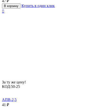
47
₽
Купить в один клик
В корзину

За ту же цену!
КОД:
50-25
АПВ-2,5
41
₽