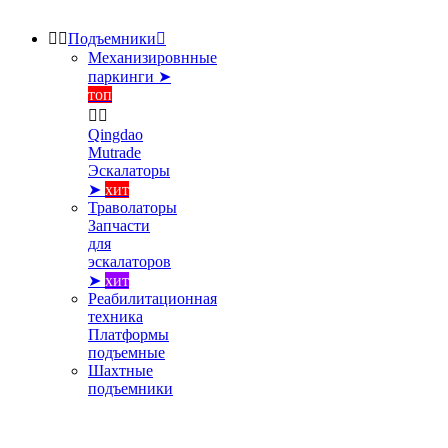


Подъемники

Механизировнные
паркинги ➤
топ


Qingdao
Mutrade
Эскалаторы
➤
хит
Траволаторы
Запчасти
для
эскалаторов
➤
хит
Реабилитационная
техника
Платформы
подъемные
Шахтные
подъемники