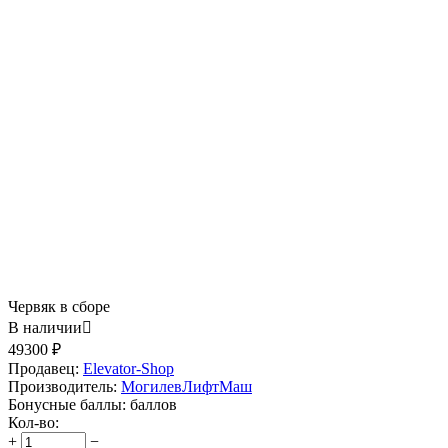
Червяк в сборе
В наличии

49300
₽
Продавец:
Elevator-Shop
Производитель:
МогилевЛифтМаш
Бонусные баллы:
баллов
Кол-во:
+
−