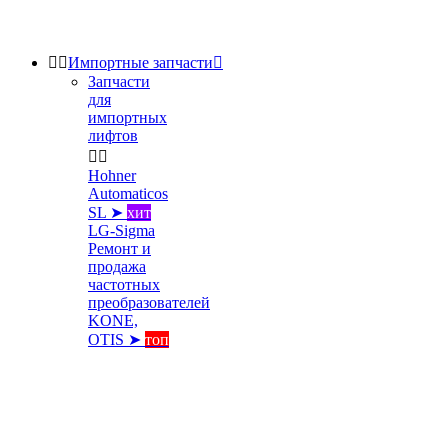


Импортные запчасти

Запчасти
для
импортных
лифтов


Hohner
Automaticos
SL ➤
хит
LG-Sigma
Ремонт и
продажа
частотных
преобразователей
KONE,
OTIS ➤
топ