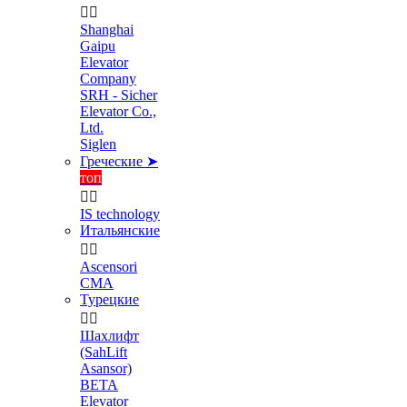


Shanghai
Gaipu
Elevator
Company
SRH - Sicher
Elevator Co.,
Ltd.
Siglen
Греческие ➤
топ


IS technology
Итальянские


Ascensori
CMA
Турецкие


Шахлифт
(SahLift
Asansor)
BETA
Elevator