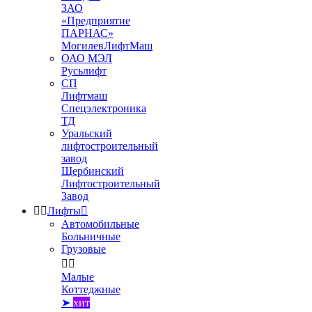
ЗАО
«Предприятие
ПАРНАС»
МогилевЛифтМаш
ОАО МЭЛ
Русьлифт
СП
Лифтмаш
Спецэлектроника
ТД
Уральский
лифтостроительный
завод
Щербинский
Лифтостроительный
Завод


Лифты

Автомобильные
Больничные
Грузовые


Малые
Коттеджные
➤
хит