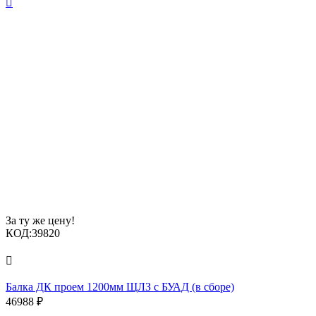

За ту же цену!
КОД:
39820

Балка ДК проем 1200мм ЩЛЗ с БУАД (в сборе)
46988
₽