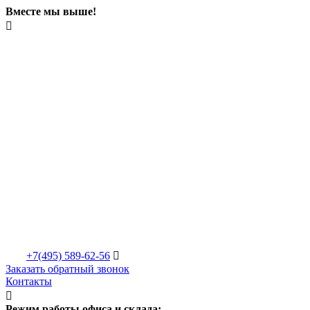
Вместе мы выше!

+7(495)
589-62-56

Заказать обратный звонок
Контакты

Режим работы офиса и склада: