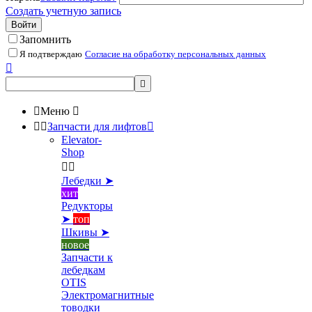
Создать учетную запись
Войти
Запомнить
Я подтверждаю
Согласие на обработку персональных данных



Меню



Запчасти для лифтов

Elevator-
Shop


Лебедки ➤
хит
Редукторы
➤
топ
Шкивы ➤
новое
Запчасти к
лебедкам
OTIS
Электромагнитные
товодки