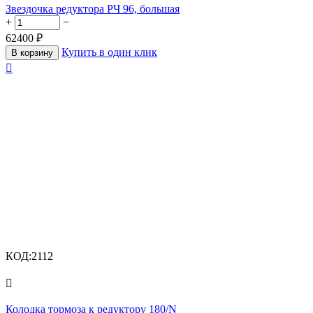
Звездочка редуктора РЧ 96, большая
+
−
62400
₽
Купить в один клик
В корзину

КОД:
2112

Колодка тормоза к редуктору 180/N