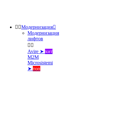


Модернизация

Модернизация
лифтов


Avire ➤
хит
M2M
Microsistemi
➤
топ