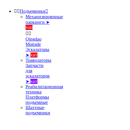


Подъемники

Механизировнные
паркинги ➤
топ


Qingdao
Mutrade
Эскалаторы
➤
хит
Траволаторы
Запчасти
для
эскалаторов
➤
хит
Реабилитационная
техника
Платформы
подъемные
Шахтные
подъемники