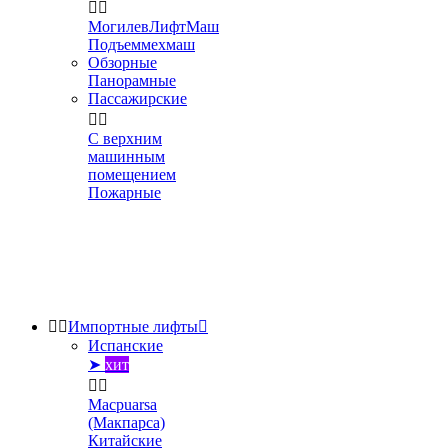


МогилевЛифтМаш
Подъеммехмаш
Обзорные
Панорамные
Пассажирские


С верхним
машинным
помещением
Пожарные


Импортные лифты

Испанские
➤
хит


Macpuarsa
(Макпарса)
Китайские