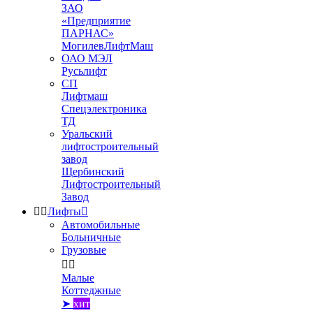
ЗАО
«Предприятие
ПАРНАС»
МогилевЛифтМаш
ОАО МЭЛ
Русьлифт
СП
Лифтмаш
Спецэлектроника
ТД
Уральский
лифтостроительный
завод
Щербинский
Лифтостроительный
Завод


Лифты

Автомобильные
Больничные
Грузовые


Малые
Коттеджные
➤
хит