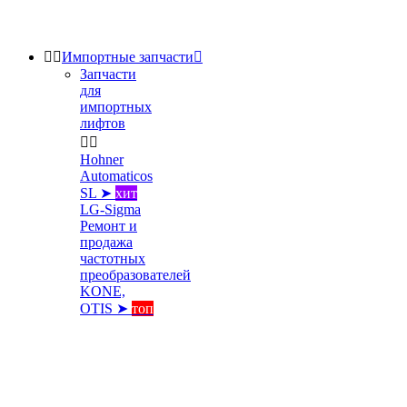


Импортные запчасти

Запчасти
для
импортных
лифтов


Hohner
Automaticos
SL ➤
хит
LG-Sigma
Ремонт и
продажа
частотных
преобразователей
KONE,
OTIS ➤
топ