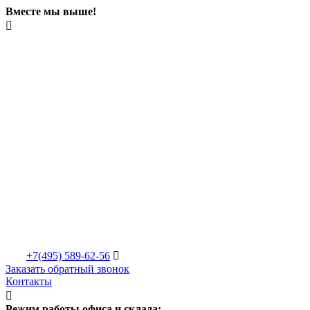
Вместе мы выше!

+7(495)
589-62-56

Заказать обратный звонок
Контакты

Режим работы офиса и склада: