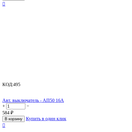

КОД:
495
Авт. выключатель - АП50 16А
+
−
584
₽
Купить в один клик
В корзину
