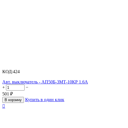
КОД:
424
Авт. выключатель - АП50Б-3МТ-10КР 1.6А
+
−
501
₽
Купить в один клик
В корзину
