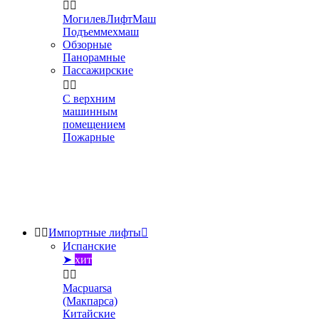


МогилевЛифтМаш
Подъеммехмаш
Обзорные
Панорамные
Пассажирские


С верхним
машинным
помещением
Пожарные


Импортные лифты

Испанские
➤
хит


Macpuarsa
(Макпарса)
Китайские