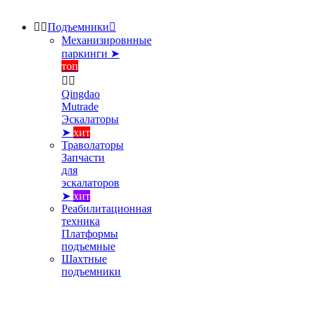


Подъемники

Механизировнные
паркинги ➤
топ


Qingdao
Mutrade
Эскалаторы
➤
хит
Траволаторы
Запчасти
для
эскалаторов
➤
хит
Реабилитационная
техника
Платформы
подъемные
Шахтные
подъемники