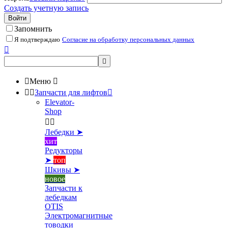
Создать учетную запись
Войти
Запомнить
Я подтверждаю
Согласие на обработку персональных данных



Меню



Запчасти для лифтов

Elevator-
Shop


Лебедки ➤
хит
Редукторы
➤
топ
Шкивы ➤
новое
Запчасти к
лебедкам
OTIS
Электромагнитные
товодки