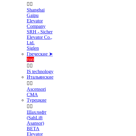


Shanghai
Gaipu
Elevator
Company
SRH - Sicher
Elevator Co.,
Ltd.
Siglen
Греческие ➤
топ


IS technology
Итальянские


Ascensori
CMA
Турецкие


Шахлифт
(SahLift
Asansor)
BETA
Elevator