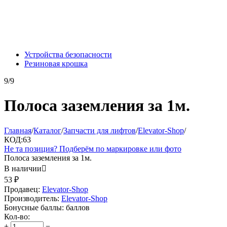
Устройства безопасности
Резиновая крошка
9/9
Полоса заземления за 1м.
Главная
/
Каталог
/
Запчасти для лифтов
/
Elevator-Shop
/
КОД:
63
Не та позиция? Подберём по маркировке или фото
Полоса заземления за 1м.
В наличии

53
₽
Продавец:
Elevator-Shop
Производитель:
Elevator-Shop
Бонусные баллы:
баллов
Кол-во:
+
−