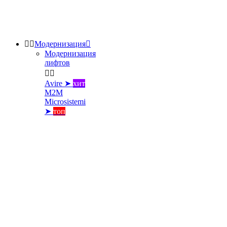


Модернизация

Модернизация
лифтов


Avire ➤
хит
M2M
Microsistemi
➤
топ