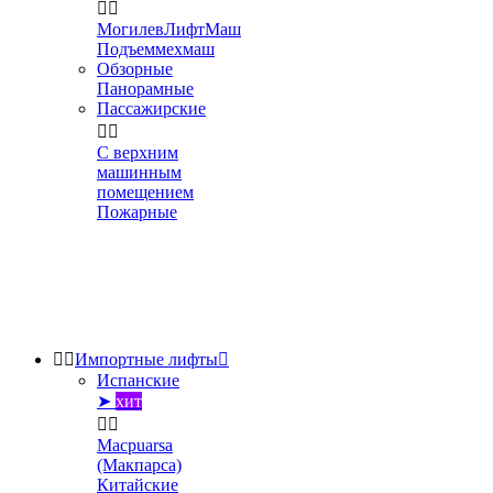


МогилевЛифтМаш
Подъеммехмаш
Обзорные
Панорамные
Пассажирские


С верхним
машинным
помещением
Пожарные


Импортные лифты

Испанские
➤
хит


Macpuarsa
(Макпарса)
Китайские