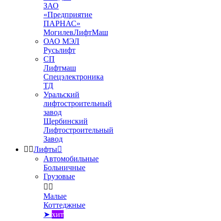
ЗАО
«Предприятие
ПАРНАС»
МогилевЛифтМаш
ОАО МЭЛ
Русьлифт
СП
Лифтмаш
Спецэлектроника
ТД
Уральский
лифтостроительный
завод
Щербинский
Лифтостроительный
Завод


Лифты

Автомобильные
Больничные
Грузовые


Малые
Коттеджные
➤
хит