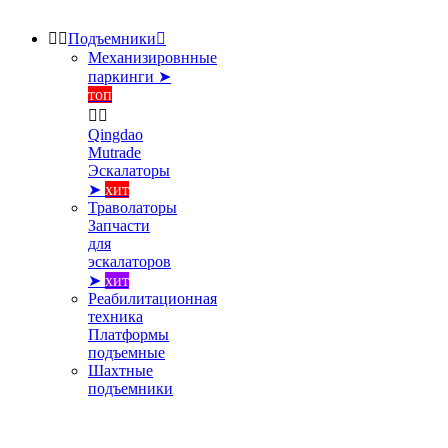


Подъемники

Механизировнные
паркинги ➤
топ


Qingdao
Mutrade
Эскалаторы
➤
хит
Траволаторы
Запчасти
для
эскалаторов
➤
хит
Реабилитационная
техника
Платформы
подъемные
Шахтные
подъемники