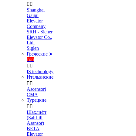


Shanghai
Gaipu
Elevator
Company
SRH - Sicher
Elevator Co.,
Ltd.
Siglen
Греческие ➤
топ


IS technology
Итальянские


Ascensori
CMA
Турецкие


Шахлифт
(SahLift
Asansor)
BETA
Elevator