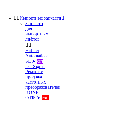


Импортные запчасти

Запчасти
для
импортных
лифтов


Hohner
Automaticos
SL ➤
хит
LG-Sigma
Ремонт и
продажа
частотных
преобразователей
KONE,
OTIS ➤
топ