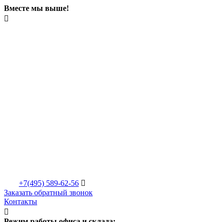
Вместе мы выше!

+7(495)
589-62-56

Заказать обратный звонок
Контакты

Режим работы офиса и склада: