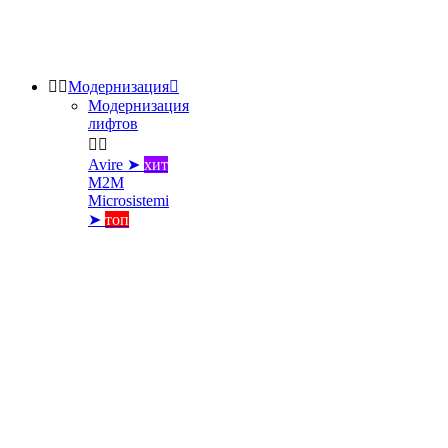


Модернизация

Модернизация
лифтов


Avire ➤
хит
M2M
Microsistemi
➤
топ