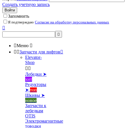
Создать учетную запись
Войти
Запомнить
Я подтверждаю
Согласие на обработку персональных данных



Меню



Запчасти для лифтов

Elevator-
Shop


Лебедки ➤
хит
Редукторы
➤
топ
Шкивы ➤
новое
Запчасти к
лебедкам
OTIS
Электромагнитные
товодки