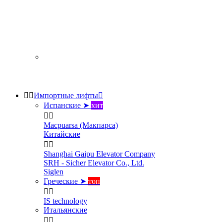


Импортные лифты

Испанские ➤
хит


Macpuarsa (Макпарса)
Китайские


Shanghai Gaipu Elevator Company
SRH - Sicher Elevator Co., Ltd.
Siglen
Греческие ➤
топ


IS technology
Итальянские

