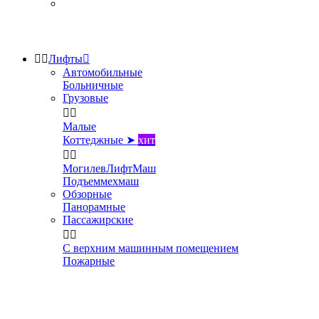


Лифты

Автомобильные
Больничные
Грузовые


Малые
Коттеджные ➤
хит


МогилевЛифтМаш
Подъеммехмаш
Обзорные
Панорамные
Пассажирские


С верхним машинным помещением
Пожарные