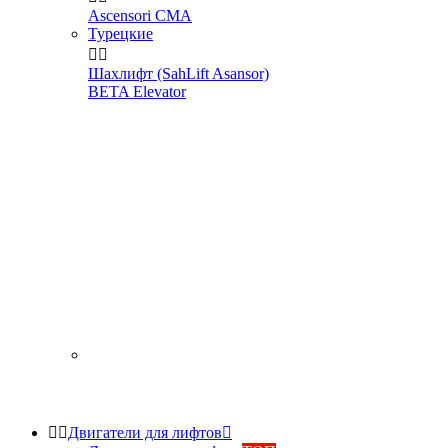
Ascensori CMA
Турецкие


Шахлифт (SahLift Asansor)
BETA Elevator


Двигатели для лифтов
