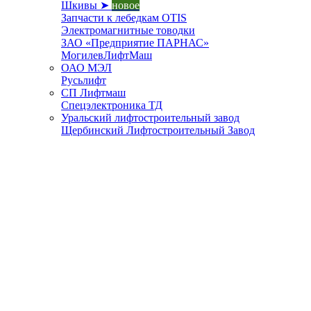
Шкивы ➤
новое
Запчасти к лебедкам OTIS
Электромагнитные товодки
ЗАО «Предприятие ПАРНАС»
МогилевЛифтМаш
ОАО МЭЛ
Русьлифт
СП Лифтмаш
Спецэлектроника ТД
Уральский лифтостроительный завод
Щербинский Лифтостроительный Завод