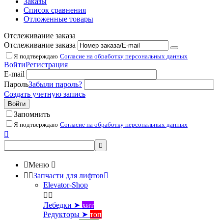
Заказы
Список сравнения
Отложенные товары
Отслеживание заказа
Отслеживание заказа
Я подтверждаю
Согласие на обработку персональных данных
Войти
Регистрация
E-mail
Пароль
Забыли пароль?
Создать учетную запись
Войти
Запомнить
Я подтверждаю
Согласие на обработку персональных данных



Меню



Запчасти для лифтов

Elevator-Shop


Лебедки ➤
хит
Редукторы ➤
топ