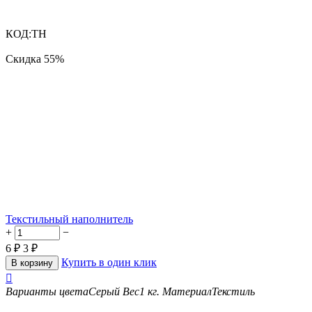
КОД:
ТН
Скидка
55%
Текстильный наполнитель
+
−
6
₽
3
₽
Купить в один клик
В корзину

Варианты цвета
Серый
Вес
1 кг.
Материал
Текстиль