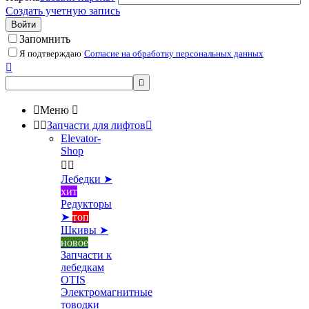
Создать учетную запись
Войти
Запомнить
Я подтверждаю
Согласие на обработку персональных данных



Меню



Запчасти для лифтов

Elevator-
Shop


Лебедки ➤
хит
Редукторы
➤
топ
Шкивы ➤
новое
Запчасти к
лебедкам
OTIS
Электромагнитные
товодки