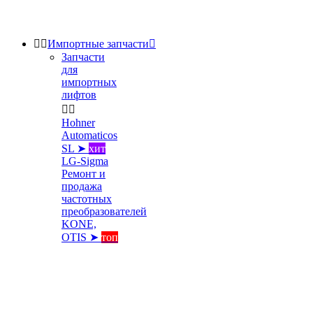


Импортные запчасти

Запчасти
для
импортных
лифтов


Hohner
Automaticos
SL ➤
хит
LG-Sigma
Ремонт и
продажа
частотных
преобразователей
KONE,
OTIS ➤
топ