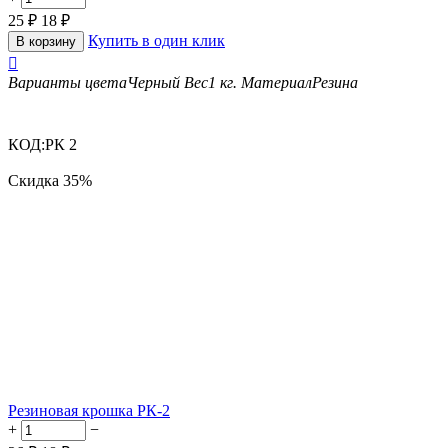
25
₽
18
₽
Купить в один клик
В корзину

Варианты цвета
Черный
Вес
1 кг.
Материал
Резина
КОД:
РК 2
Скидка
35%
Резиновая крошка РК-2
+
−