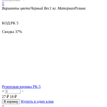

Варианты цвета
Черный
Вес
1 кг.
Материал
Резина
КОД:
РК 5
Скидка
37%
Резиновая крошка РК-5
+
−
27
₽
18
₽
Купить в один клик
В корзину
