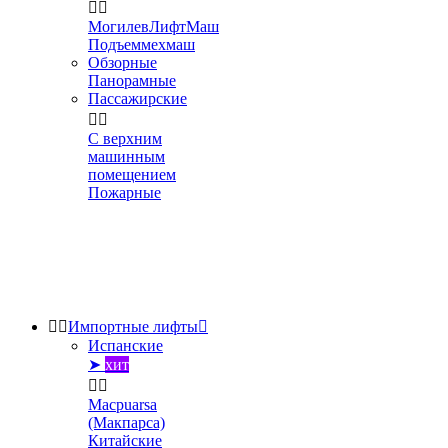


МогилевЛифтМаш
Подъеммехмаш
Обзорные
Панорамные
Пассажирские


С верхним
машинным
помещением
Пожарные


Импортные лифты

Испанские
➤
хит


Macpuarsa
(Макпарса)
Китайские