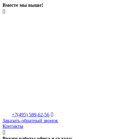
Вместе мы выше!

+7(495)
589-62-56

Заказать обратный звонок
Контакты

Режим работы офиса и склада: