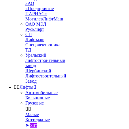
ЗАО
«Предприятие
ПАРНАС»
МогилевЛифтМаш
ОАО МЭЛ
Русьлифт
СП
Лифтмаш
Спецэлектроника
ТД
Уральский
лифтостроительный
завод
Щербинский
Лифтостроительный
Завод


Лифты

Автомобильные
Больничные
Грузовые


Малые
Коттеджные
➤
хит