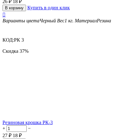
26
₽
18
₽
Купить в один клик
В корзину

Варианты цвета
Черный
Вес
1 кг.
Материал
Резина
КОД:
РК 3
Скидка
37%
Резиновая крошка РК-3
+
−
27
₽
18
₽