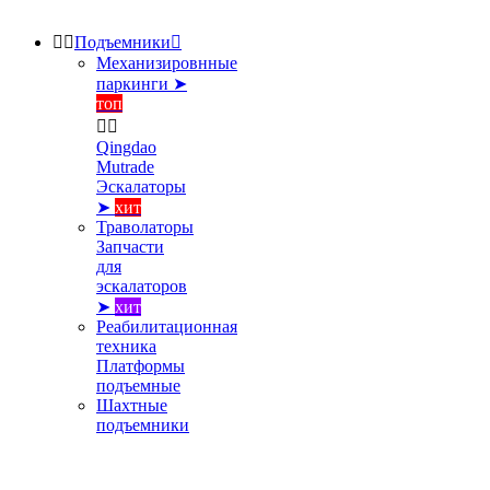


Подъемники

Механизировнные
паркинги ➤
топ


Qingdao
Mutrade
Эскалаторы
➤
хит
Траволаторы
Запчасти
для
эскалаторов
➤
хит
Реабилитационная
техника
Платформы
подъемные
Шахтные
подъемники