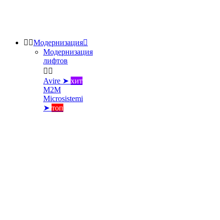


Модернизация

Модернизация
лифтов


Avire ➤
хит
M2M
Microsistemi
➤
топ