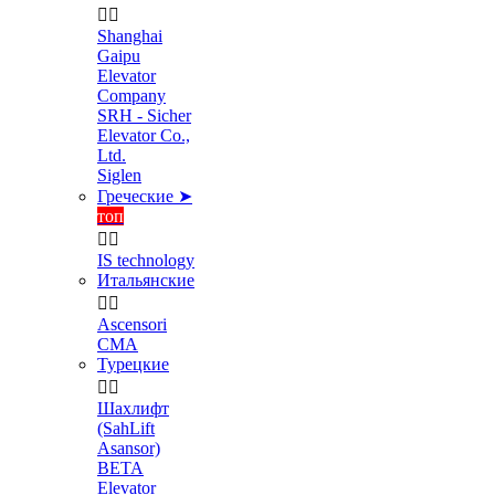


Shanghai
Gaipu
Elevator
Company
SRH - Sicher
Elevator Co.,
Ltd.
Siglen
Греческие ➤
топ


IS technology
Итальянские


Ascensori
CMA
Турецкие


Шахлифт
(SahLift
Asansor)
BETA
Elevator