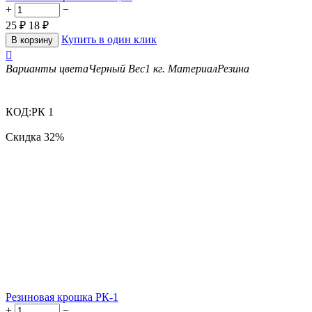
+
−
25
₽
18
₽
Купить в один клик
В корзину

Варианты цвета
Черный
Вес
1 кг.
Материал
Резина
КОД:
РК 1
Скидка
32%
Резиновая крошка РК-1
+
−