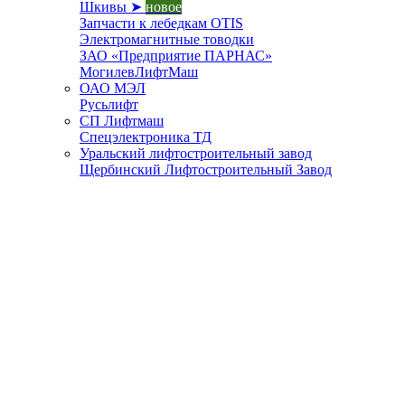
Шкивы ➤
новое
Запчасти к лебедкам OTIS
Электромагнитные товодки
ЗАО «Предприятие ПАРНАС»
МогилевЛифтМаш
ОАО МЭЛ
Русьлифт
СП Лифтмаш
Спецэлектроника ТД
Уральский лифтостроительный завод
Щербинский Лифтостроительный Завод