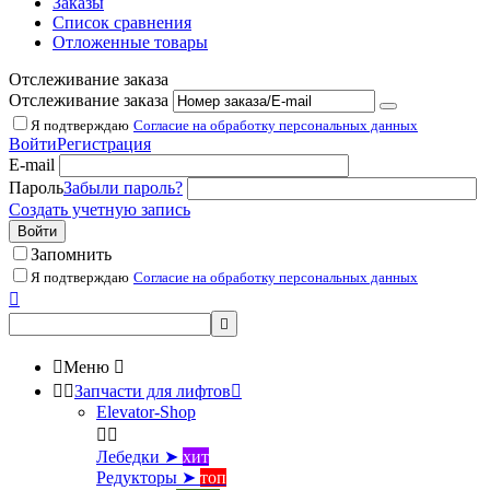
Заказы
Список сравнения
Отложенные товары
Отслеживание заказа
Отслеживание заказа
Я подтверждаю
Согласие на обработку персональных данных
Войти
Регистрация
E-mail
Пароль
Забыли пароль?
Создать учетную запись
Войти
Запомнить
Я подтверждаю
Согласие на обработку персональных данных



Меню



Запчасти для лифтов

Elevator-Shop


Лебедки ➤
хит
Редукторы ➤
топ