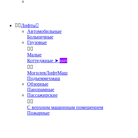


Лифты

Автомобильные
Больничные
Грузовые


Малые
Коттеджные ➤
хит


МогилевЛифтМаш
Подъеммехмаш
Обзорные
Панорамные
Пассажирские


С верхним машинным помещением
Пожарные