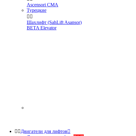
Ascensori CMA
Турецкие


Шахлифт (SahLift Asansor)
BETA Elevator


Двигатели для лифтов
