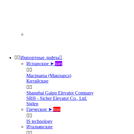


Импортные лифты

Испанские ➤
хит


Macpuarsa (Макпарса)
Китайские


Shanghai Gaipu Elevator Company
SRH - Sicher Elevator Co., Ltd.
Siglen
Греческие ➤
топ


IS technology
Итальянские

