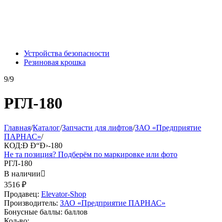
Устройства безопасности
Резиновая крошка
9/9
РГЛ-180
Главная
/
Каталог
/
Запчасти для лифтов
/
ЗАО «Предприятие
ПАРНАС»
/
КОД:
Ð Ð“Ð›-180
Не та позиция? Подберём по маркировке или фото
РГЛ-180
В наличии

3516
₽
Продавец:
Elevator-Shop
Производитель:
ЗАО «Предприятие ПАРНАС»
Бонусные баллы:
баллов
Кол-во: