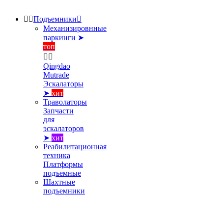


Подъемники

Механизировнные
паркинги ➤
топ


Qingdao
Mutrade
Эскалаторы
➤
хит
Траволаторы
Запчасти
для
эскалаторов
➤
хит
Реабилитационная
техника
Платформы
подъемные
Шахтные
подъемники