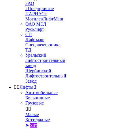
ЗАО
«Предприятие
ПАРНАС»
МогилевЛифтМаш
ОАО МЭЛ
Русьлифт
СП
Лифтмаш
Спецэлектроника
ТД
Уральский
лифтостроительный
завод
Щербинский
Лифтостроительный
Завод


Лифты

Автомобильные
Больничные
Грузовые


Малые
Коттеджные
➤
хит