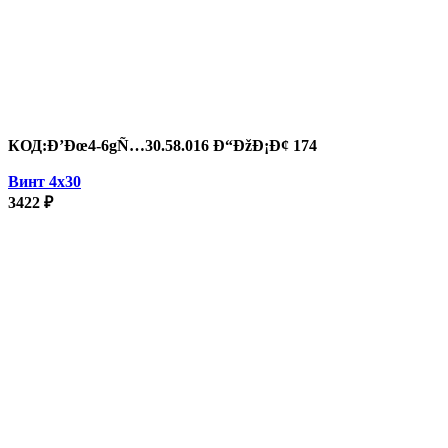
КОД:
Ð’Ðœ4-6gÑ…30.58.016 Ð“ÐžÐ¡Ð¢ 174
Винт 4х30
3422
₽