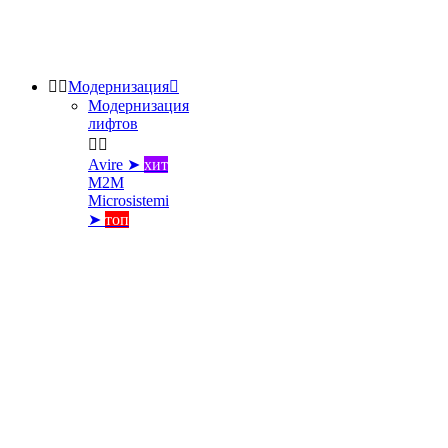


Модернизация

Модернизация
лифтов


Avire ➤
хит
M2M
Microsistemi
➤
топ