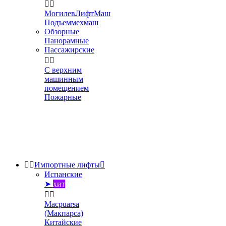


МогилевЛифтМаш
Подъеммехмаш
Обзорные
Панорамные
Пассажирские


С верхним
машинным
помещением
Пожарные


Импортные лифты

Испанские
➤
хит


Macpuarsa
(Макпарса)
Китайские