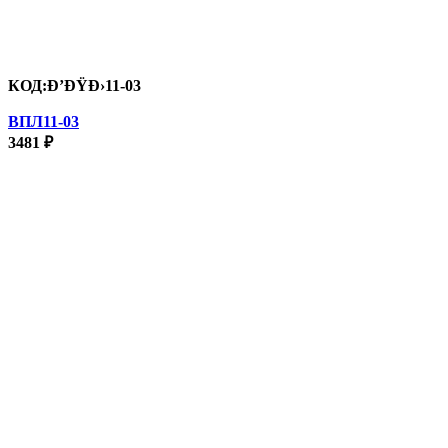
КОД:
Ð’ÐŸÐ›11-03
ВПЛ11-03
3481
₽