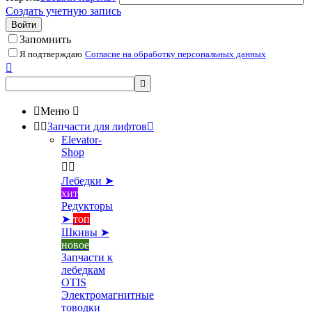
Создать учетную запись
Войти
Запомнить
Я подтверждаю
Согласие на обработку персональных данных



Меню



Запчасти для лифтов

Elevator-
Shop


Лебедки ➤
хит
Редукторы
➤
топ
Шкивы ➤
новое
Запчасти к
лебедкам
OTIS
Электромагнитные
товодки