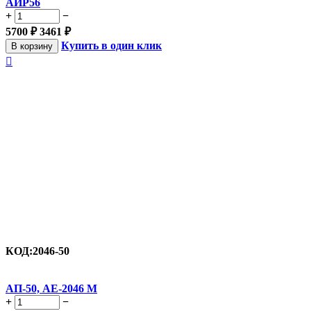
АИР56
+
−
5700
₽
3461
₽
Купить в один клик
В корзину

КОД:
2046-50
АП-50, АЕ-2046 М
+
−