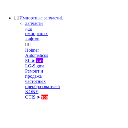


Импортные запчасти

Запчасти
для
импортных
лифтов


Hohner
Automaticos
SL ➤
хит
LG-Sigma
Ремонт и
продажа
частотных
преобразователей
KONE,
OTIS ➤
топ