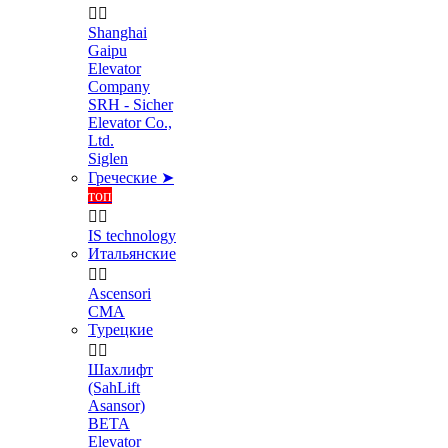


Shanghai
Gaipu
Elevator
Company
SRH - Sicher
Elevator Co.,
Ltd.
Siglen
Греческие ➤
топ


IS technology
Итальянские


Ascensori
CMA
Турецкие


Шахлифт
(SahLift
Asansor)
BETA
Elevator