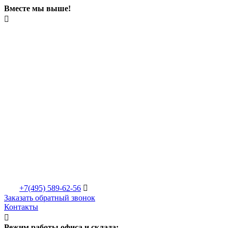
Вместе мы выше!

+7(495)
589-62-56

Заказать обратный звонок
Контакты

Режим работы офиса и склада: