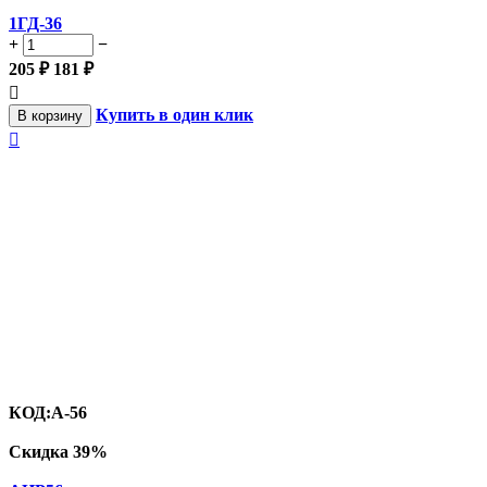
1ГД-36
+
−
205
₽
181
₽

Купить в один клик
В корзину

КОД:
A-56
Скидка
39%