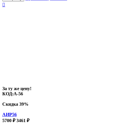

За ту же цену!
КОД:
A-56
Скидка
39%
АИР56
5700
₽
3461
₽