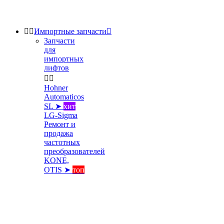


Импортные запчасти

Запчасти
для
импортных
лифтов


Hohner
Automaticos
SL ➤
хит
LG-Sigma
Ремонт и
продажа
частотных
преобразователей
KONE,
OTIS ➤
топ