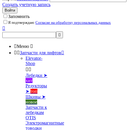
Создать учетную запись
Войти
Запомнить
Я подтверждаю
Согласие на обработку персональных данных



Меню



Запчасти для лифтов

Elevator-
Shop


Лебедки ➤
хит
Редукторы
➤
топ
Шкивы ➤
новое
Запчасти к
лебедкам
OTIS
Электромагнитные
товодки