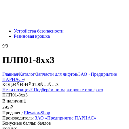
Устройства безопасности
Резиновая крошка
9/9
ПЛП01-8хх3
Главная
/
Каталог
/
Запчасти для лифтов
/
ЗАО «Предприятие
ПАРНАС»
/
КОД:
ÐŸÐ›ÐŸ01-8Ñ…Ñ…3
Не та позиция? Подберём по маркировке или фото
ПЛП01-8хх3
В наличии

295
₽
Продавец:
Elevator-Shop
Производитель:
ЗАО «Предприятие ПАРНАС»
Бонусные баллы:
баллов
Кол-во: