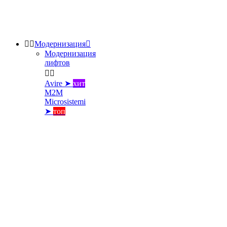


Модернизация

Модернизация
лифтов


Avire ➤
хит
M2M
Microsistemi
➤
топ