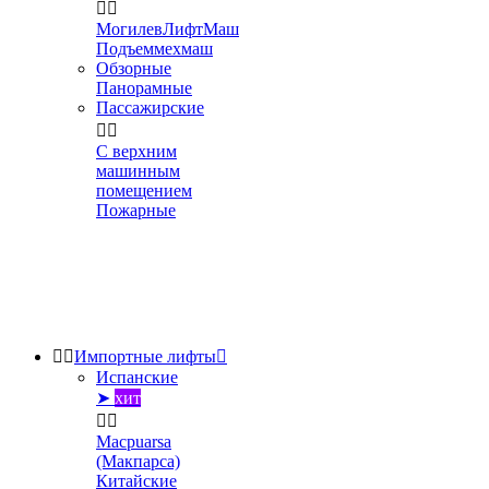


МогилевЛифтМаш
Подъеммехмаш
Обзорные
Панорамные
Пассажирские


С верхним
машинным
помещением
Пожарные


Импортные лифты

Испанские
➤
хит


Macpuarsa
(Макпарса)
Китайские