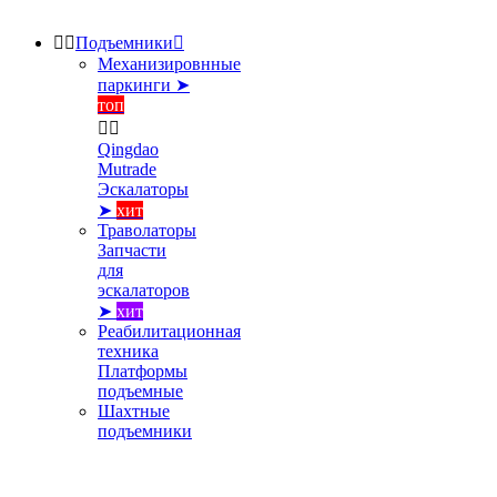


Подъемники

Механизировнные
паркинги ➤
топ


Qingdao
Mutrade
Эскалаторы
➤
хит
Траволаторы
Запчасти
для
эскалаторов
➤
хит
Реабилитационная
техника
Платформы
подъемные
Шахтные
подъемники