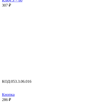
Ключ S = 80
307
₽
КОД:
053.3.06.016
Кнопка
286
₽