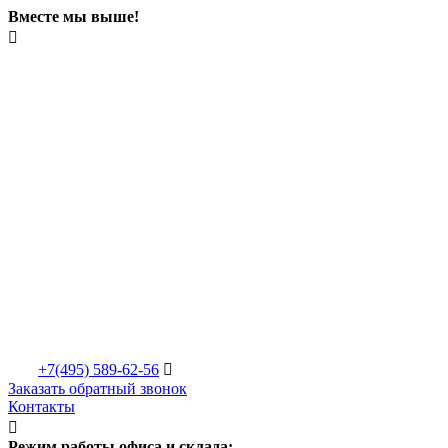
Вместе мы выше!

+7(495)
589-62-56

Заказать обратный звонок
Контакты

Режим работы офиса и склада: