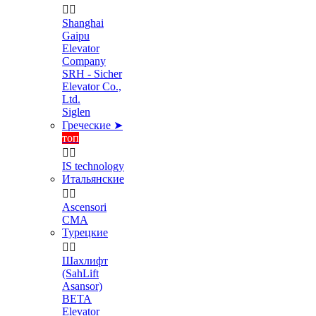


Shanghai
Gaipu
Elevator
Company
SRH - Sicher
Elevator Co.,
Ltd.
Siglen
Греческие ➤
топ


IS technology
Итальянские


Ascensori
CMA
Турецкие


Шахлифт
(SahLift
Asansor)
BETA
Elevator