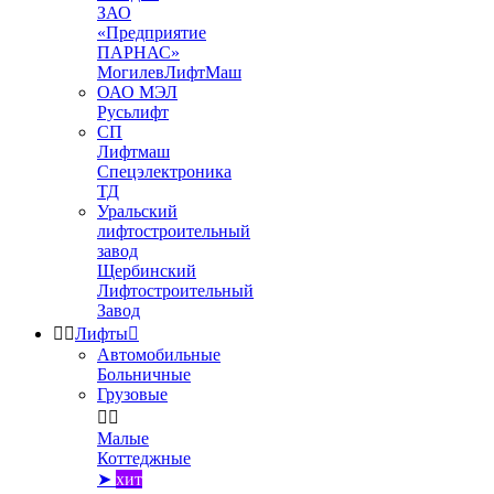
ЗАО
«Предприятие
ПАРНАС»
МогилевЛифтМаш
ОАО МЭЛ
Русьлифт
СП
Лифтмаш
Спецэлектроника
ТД
Уральский
лифтостроительный
завод
Щербинский
Лифтостроительный
Завод


Лифты

Автомобильные
Больничные
Грузовые


Малые
Коттеджные
➤
хит