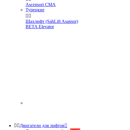
Ascensori CMA
Турецкие


Шахлифт (SahLift Asansor)
BETA Elevator


Двигатели для лифтов
