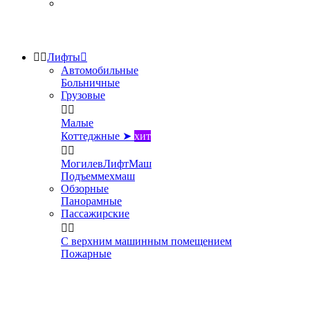


Лифты

Автомобильные
Больничные
Грузовые


Малые
Коттеджные ➤
хит


МогилевЛифтМаш
Подъеммехмаш
Обзорные
Панорамные
Пассажирские


С верхним машинным помещением
Пожарные