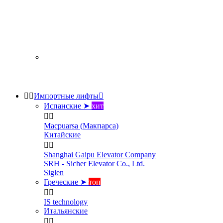


Импортные лифты

Испанские ➤
хит


Macpuarsa (Макпарса)
Китайские


Shanghai Gaipu Elevator Company
SRH - Sicher Elevator Co., Ltd.
Siglen
Греческие ➤
топ


IS technology
Итальянские

