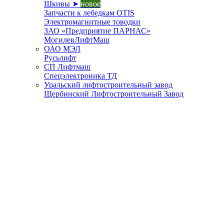
Шкивы ➤
новое
Запчасти к лебедкам OTIS
Электромагнитные товодки
ЗАО «Предприятие ПАРНАС»
МогилевЛифтМаш
ОАО МЭЛ
Русьлифт
СП Лифтмаш
Спецэлектроника ТД
Уральский лифтостроительный завод
Щербинский Лифтостроительный Завод