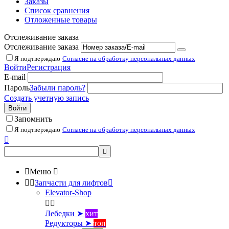
Заказы
Список сравнения
Отложенные товары
Отслеживание заказа
Отслеживание заказа
Я подтверждаю
Согласие на обработку персональных данных
Войти
Регистрация
E-mail
Пароль
Забыли пароль?
Создать учетную запись
Войти
Запомнить
Я подтверждаю
Согласие на обработку персональных данных



Меню



Запчасти для лифтов

Elevator-Shop


Лебедки ➤
хит
Редукторы ➤
топ