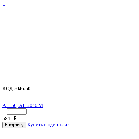

КОД:
2046-50
АП-50, АЕ-2046 М
+
−
5841
₽
Купить в один клик
В корзину
