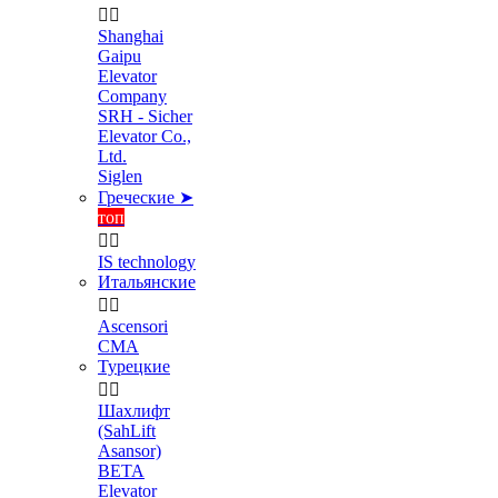


Shanghai
Gaipu
Elevator
Company
SRH - Sicher
Elevator Co.,
Ltd.
Siglen
Греческие ➤
топ


IS technology
Итальянские


Ascensori
CMA
Турецкие


Шахлифт
(SahLift
Asansor)
BETA
Elevator