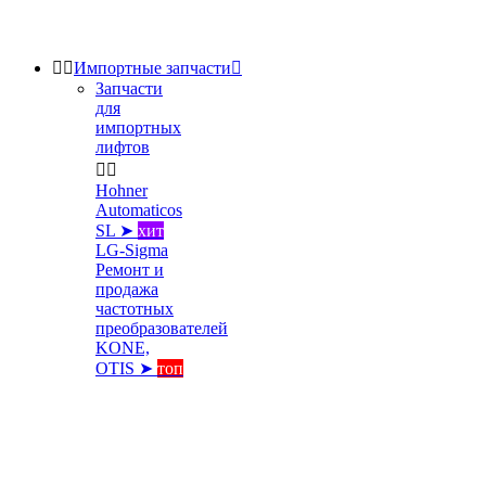


Импортные запчасти

Запчасти
для
импортных
лифтов


Hohner
Automaticos
SL ➤
хит
LG-Sigma
Ремонт и
продажа
частотных
преобразователей
KONE,
OTIS ➤
топ