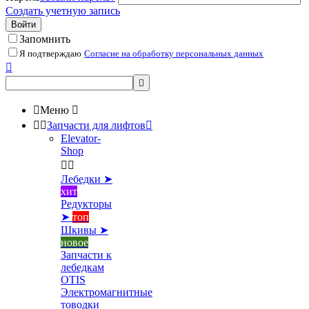
Создать учетную запись
Войти
Запомнить
Я подтверждаю
Согласие на обработку персональных данных



Меню



Запчасти для лифтов

Elevator-
Shop


Лебедки ➤
хит
Редукторы
➤
топ
Шкивы ➤
новое
Запчасти к
лебедкам
OTIS
Электромагнитные
товодки