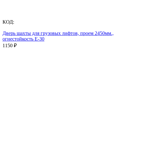
КОД:
Дверь шахты для грузовых лифтов, проем 2450мм.,
огнестойкость Е-30
1150
₽