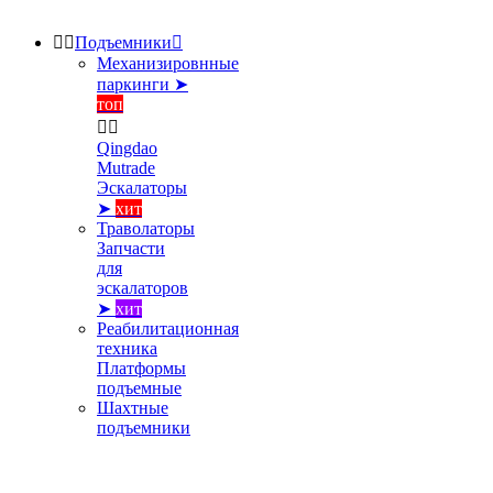


Подъемники

Механизировнные
паркинги ➤
топ


Qingdao
Mutrade
Эскалаторы
➤
хит
Траволаторы
Запчасти
для
эскалаторов
➤
хит
Реабилитационная
техника
Платформы
подъемные
Шахтные
подъемники