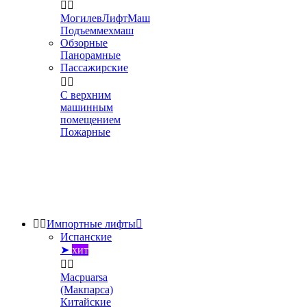


МогилевЛифтМаш
Подъеммехмаш
Обзорные
Панорамные
Пассажирские


С верхним
машинным
помещением
Пожарные


Импортные лифты

Испанские
➤
хит


Macpuarsa
(Макпарса)
Китайские