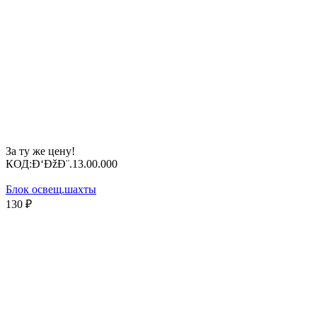
За ту же цену!
КОД:
Ð‘ÐžÐ¨.13.00.000
Блок освещ.шахты
130
₽