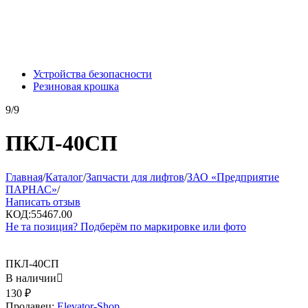
Устройства безопасности
Резиновая крошка
9/9
ПКЛ-40СП
Главная
/
Каталог
/
Запчасти для лифтов
/
ЗАО «Предприятие
ПАРНАС»
/
Написать отзыв
КОД:
55467.00
Не та позиция? Подберём по маркировке или фото
ПКЛ-40СП
В наличии

130
₽
Продавец:
Elevator-Shop