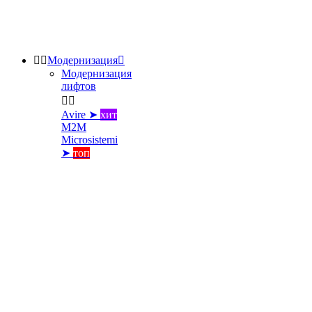


Модернизация

Модернизация
лифтов


Avire ➤
хит
M2M
Microsistemi
➤
топ