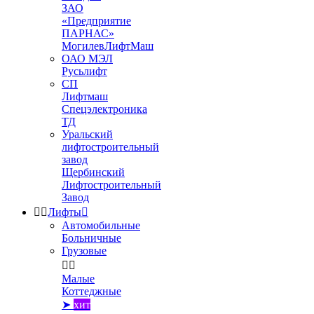
ЗАО
«Предприятие
ПАРНАС»
МогилевЛифтМаш
ОАО МЭЛ
Русьлифт
СП
Лифтмаш
Спецэлектроника
ТД
Уральский
лифтостроительный
завод
Щербинский
Лифтостроительный
Завод


Лифты

Автомобильные
Больничные
Грузовые


Малые
Коттеджные
➤
хит