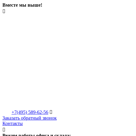
Вместе мы выше!

+7(495)
589-62-56

Заказать обратный звонок
Контакты

Режим работы офиса и склада: