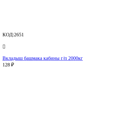
КОД:
2651

Вкладыш башмака кабины г/п 2000кг
128
₽