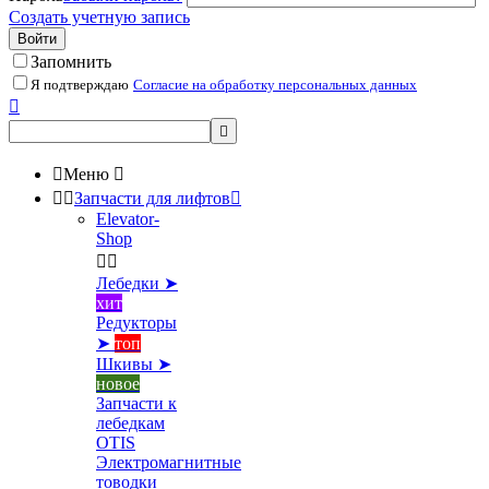
Создать учетную запись
Войти
Запомнить
Я подтверждаю
Согласие на обработку персональных данных



Меню



Запчасти для лифтов

Elevator-
Shop


Лебедки ➤
хит
Редукторы
➤
топ
Шкивы ➤
новое
Запчасти к
лебедкам
OTIS
Электромагнитные
товодки