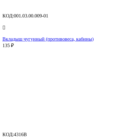
КОД:
001.03.00.009-01

Вкладыш чугунный (противовеса, кабины)
135
₽
КОД:
4316B