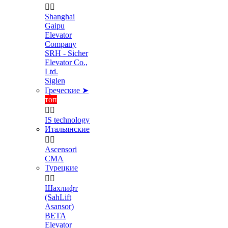


Shanghai
Gaipu
Elevator
Company
SRH - Sicher
Elevator Co.,
Ltd.
Siglen
Греческие ➤
топ


IS technology
Итальянские


Ascensori
CMA
Турецкие


Шахлифт
(SahLift
Asansor)
BETA
Elevator