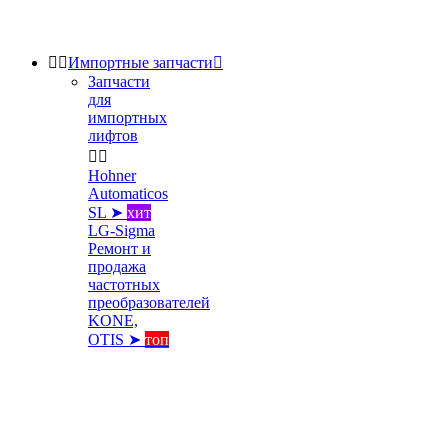


Импортные запчасти

Запчасти
для
импортных
лифтов


Hohner
Automaticos
SL ➤
хит
LG-Sigma
Ремонт и
продажа
частотных
преобразователей
KONE,
OTIS ➤
топ