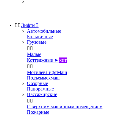


Лифты

Автомобильные
Больничные
Грузовые


Малые
Коттеджные ➤
хит


МогилевЛифтМаш
Подъеммехмаш
Обзорные
Панорамные
Пассажирские


С верхним машинным помещением
Пожарные