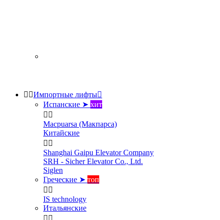


Импортные лифты

Испанские ➤
хит


Macpuarsa (Макпарса)
Китайские


Shanghai Gaipu Elevator Company
SRH - Sicher Elevator Co., Ltd.
Siglen
Греческие ➤
топ


IS technology
Итальянские

