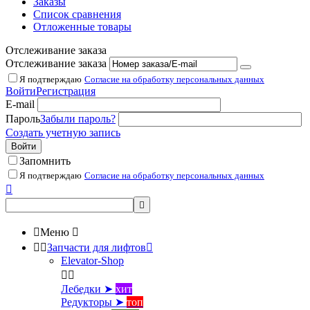
Заказы
Список сравнения
Отложенные товары
Отслеживание заказа
Отслеживание заказа
Я подтверждаю
Согласие на обработку персональных данных
Войти
Регистрация
E-mail
Пароль
Забыли пароль?
Создать учетную запись
Войти
Запомнить
Я подтверждаю
Согласие на обработку персональных данных



Меню



Запчасти для лифтов

Elevator-Shop


Лебедки ➤
хит
Редукторы ➤
топ