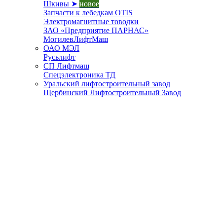
Шкивы ➤
новое
Запчасти к лебедкам OTIS
Электромагнитные товодки
ЗАО «Предприятие ПАРНАС»
МогилевЛифтМаш
ОАО МЭЛ
Русьлифт
СП Лифтмаш
Спецэлектроника ТД
Уральский лифтостроительный завод
Щербинский Лифтостроительный Завод