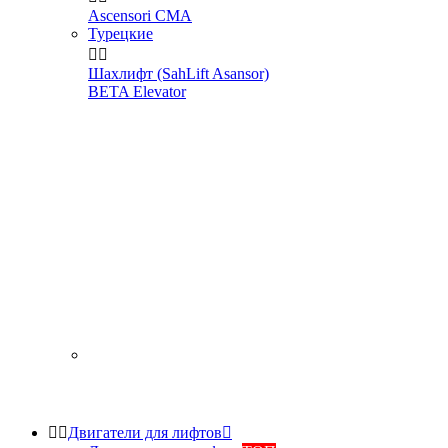
Ascensori CMA
Турецкие


Шахлифт (SahLift Asansor)
BETA Elevator


Двигатели для лифтов
