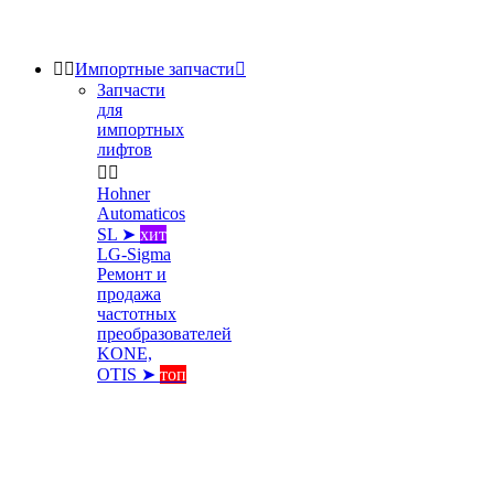


Импортные запчасти

Запчасти
для
импортных
лифтов


Hohner
Automaticos
SL ➤
хит
LG-Sigma
Ремонт и
продажа
частотных
преобразователей
KONE,
OTIS ➤
топ