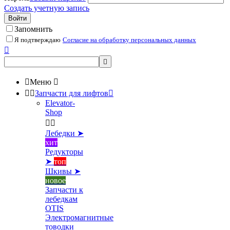
Создать учетную запись
Войти
Запомнить
Я подтверждаю
Согласие на обработку персональных данных



Меню



Запчасти для лифтов

Elevator-
Shop


Лебедки ➤
хит
Редукторы
➤
топ
Шкивы ➤
новое
Запчасти к
лебедкам
OTIS
Электромагнитные
товодки