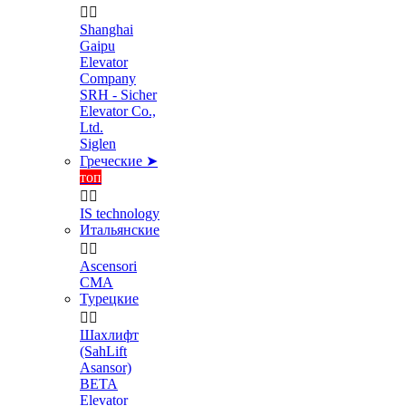


Shanghai
Gaipu
Elevator
Company
SRH - Sicher
Elevator Co.,
Ltd.
Siglen
Греческие ➤
топ


IS technology
Итальянские


Ascensori
CMA
Турецкие


Шахлифт
(SahLift
Asansor)
BETA
Elevator