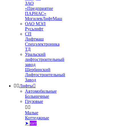
ЗАО
«Предприятие
ПАРНАС»
МогилевЛифтМаш
ОАО МЭЛ
Русьлифт
СП
Лифтмаш
Спецэлектроника
ТД
Уральский
лифтостроительный
завод
Щербинский
Лифтостроительный
Завод


Лифты

Автомобильные
Больничные
Грузовые


Малые
Коттеджные
➤
хит