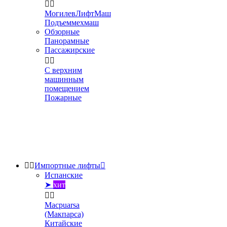


МогилевЛифтМаш
Подъеммехмаш
Обзорные
Панорамные
Пассажирские


С верхним
машинным
помещением
Пожарные


Импортные лифты

Испанские
➤
хит


Macpuarsa
(Макпарса)
Китайские