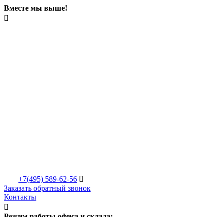
Вместе мы выше!

+7(495)
589-62-56

Заказать обратный звонок
Контакты

Режим работы офиса и склада: