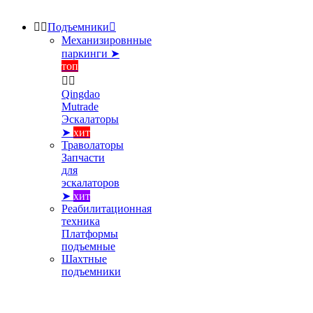


Подъемники

Механизировнные
паркинги ➤
топ


Qingdao
Mutrade
Эскалаторы
➤
хит
Траволаторы
Запчасти
для
эскалаторов
➤
хит
Реабилитационная
техника
Платформы
подъемные
Шахтные
подъемники