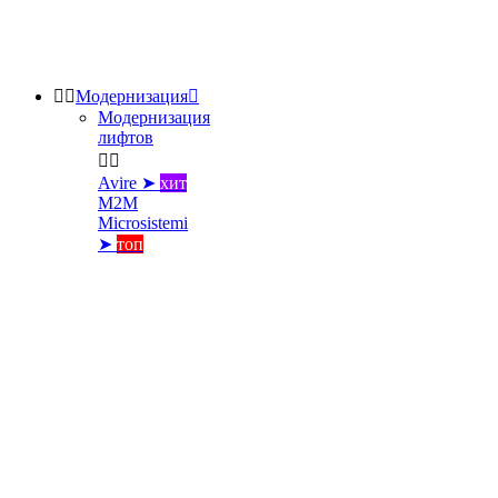


Модернизация

Модернизация
лифтов


Avire ➤
хит
M2M
Microsistemi
➤
топ