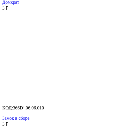
Домкрат
3
₽
КОД:
366Ð’.06.06.010
Замок в сборе
3
₽