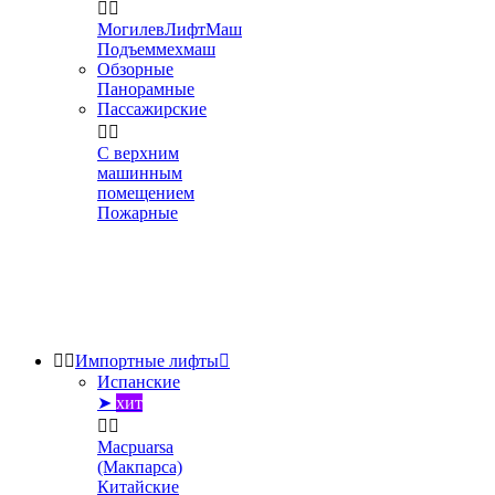


МогилевЛифтМаш
Подъеммехмаш
Обзорные
Панорамные
Пассажирские


С верхним
машинным
помещением
Пожарные


Импортные лифты

Испанские
➤
хит


Macpuarsa
(Макпарса)
Китайские