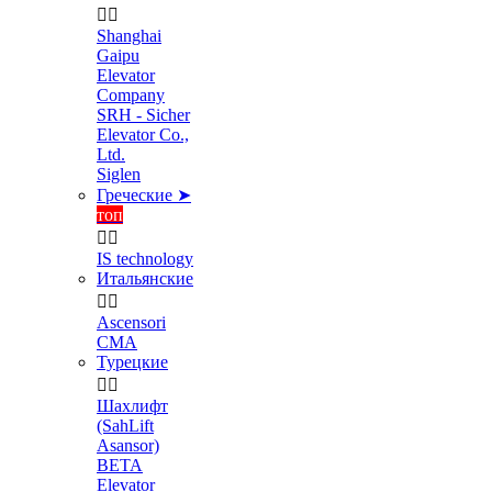


Shanghai
Gaipu
Elevator
Company
SRH - Sicher
Elevator Co.,
Ltd.
Siglen
Греческие ➤
топ


IS technology
Итальянские


Ascensori
CMA
Турецкие


Шахлифт
(SahLift
Asansor)
BETA
Elevator