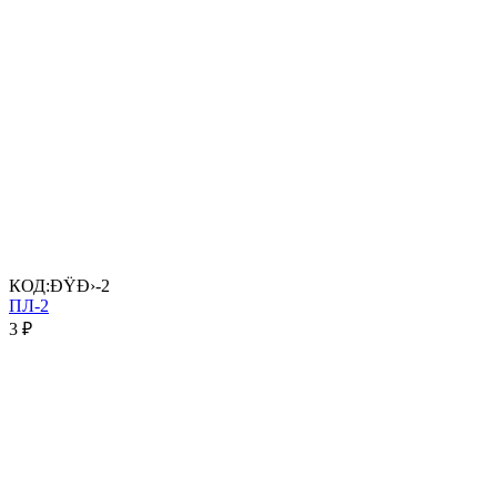
КОД:
ÐŸÐ›-2
ПЛ-2
3
₽