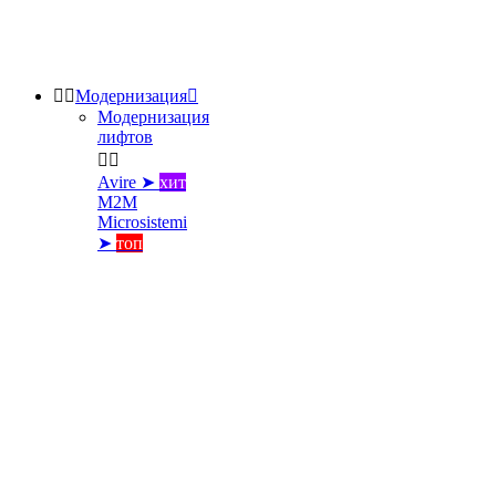


Модернизация

Модернизация
лифтов


Avire ➤
хит
M2M
Microsistemi
➤
топ