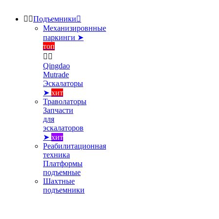


Подъемники

Механизировнные
паркинги ➤
топ


Qingdao
Mutrade
Эскалаторы
➤
хит
Траволаторы
Запчасти
для
эскалаторов
➤
хит
Реабилитационная
техника
Платформы
подъемные
Шахтные
подъемники