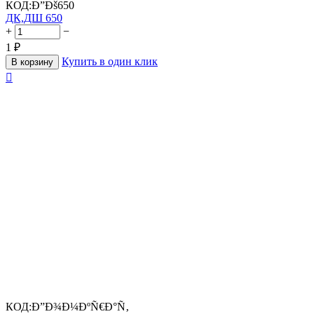
КОД:
Ð”Ðš650
ДК,ДШ 650
+
−
1
₽
Купить в один клик
В корзину

КОД:
Ð”Ð¾Ð¼ÐºÑ€Ð°Ñ‚