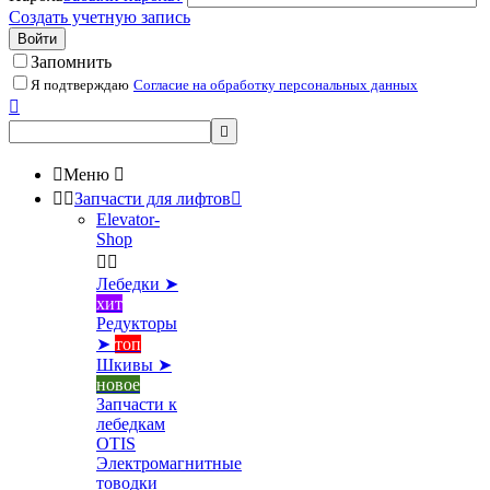
Создать учетную запись
Войти
Запомнить
Я подтверждаю
Согласие на обработку персональных данных



Меню



Запчасти для лифтов

Elevator-
Shop


Лебедки ➤
хит
Редукторы
➤
топ
Шкивы ➤
новое
Запчасти к
лебедкам
OTIS
Электромагнитные
товодки