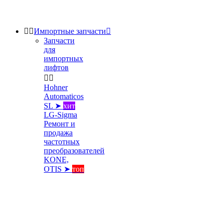


Импортные запчасти

Запчасти
для
импортных
лифтов


Hohner
Automaticos
SL ➤
хит
LG-Sigma
Ремонт и
продажа
частотных
преобразователей
KONE,
OTIS ➤
топ