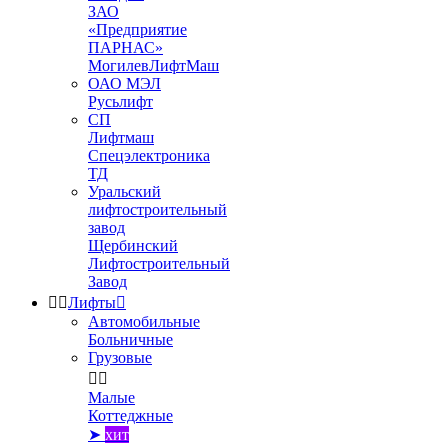
ЗАО
«Предприятие
ПАРНАС»
МогилевЛифтМаш
ОАО МЭЛ
Русьлифт
СП
Лифтмаш
Спецэлектроника
ТД
Уральский
лифтостроительный
завод
Щербинский
Лифтостроительный
Завод


Лифты

Автомобильные
Больничные
Грузовые


Малые
Коттеджные
➤
хит