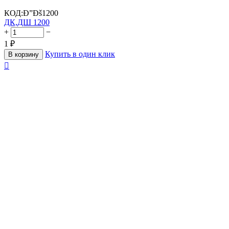
КОД:
Ð”Ðš1200
ДК,ДШ 1200
+
−
1
₽
Купить в один клик
В корзину
