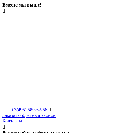
Вместе мы выше!

+7(495)
589-62-56

Заказать обратный звонок
Контакты

Режим работы офиса и склада: