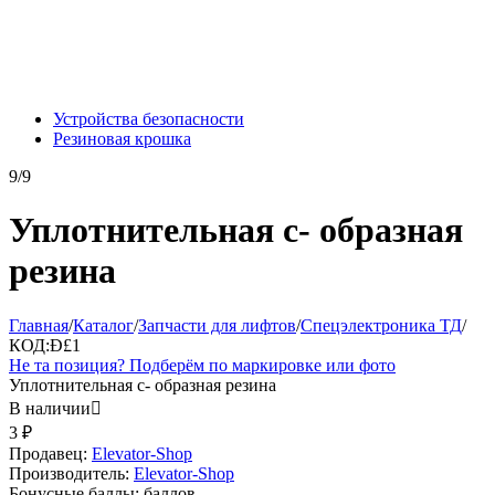
Устройства безопасности
Резиновая крошка
9/9
Уплотнительная с- образная
резина
Главная
/
Каталог
/
Запчасти для лифтов
/
Спецэлектроника ТД
/
КОД:
Ð£1
Не та позиция? Подберём по маркировке или фото
Уплотнительная с- образная резина
В наличии

3
₽
Продавец:
Elevator-Shop
Производитель:
Elevator-Shop
Бонусные баллы:
баллов