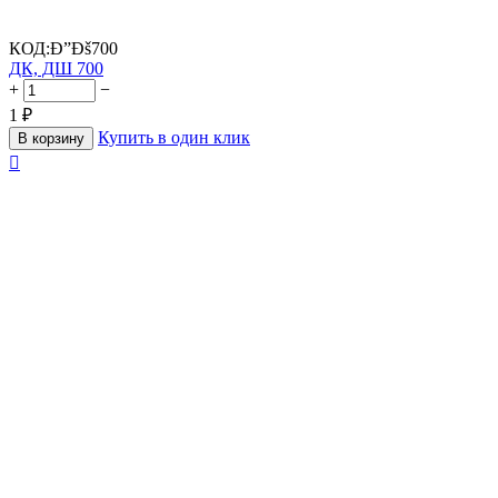
КОД:
Ð”Ðš700
ДК, ДШ 700
+
−
1
₽
Купить в один клик
В корзину
