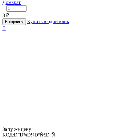
Домкрат
+
−
3
₽
Купить в один клик
В корзину

За ту же цену!
КОД:
Ð”Ð¾Ð¼ÐºÑ€Ð°Ñ‚