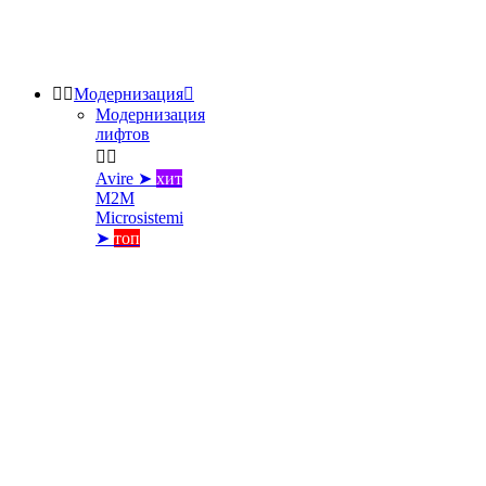


Модернизация

Модернизация
лифтов


Avire ➤
хит
M2M
Microsistemi
➤
топ