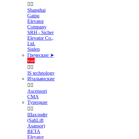


Shanghai
Gaipu
Elevator
Company
SRH - Sicher
Elevator Co.,
Ltd.
Siglen
Греческие ➤
топ


IS technology
Итальянские


Ascensori
CMA
Турецкие


Шахлифт
(SahLift
Asansor)
BETA
Elevator