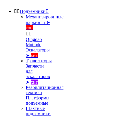


Подъемники

Механизировнные
паркинги ➤
топ


Qingdao
Mutrade
Эскалаторы
➤
хит
Траволаторы
Запчасти
для
эскалаторов
➤
хит
Реабилитационная
техника
Платформы
подъемные
Шахтные
подъемники