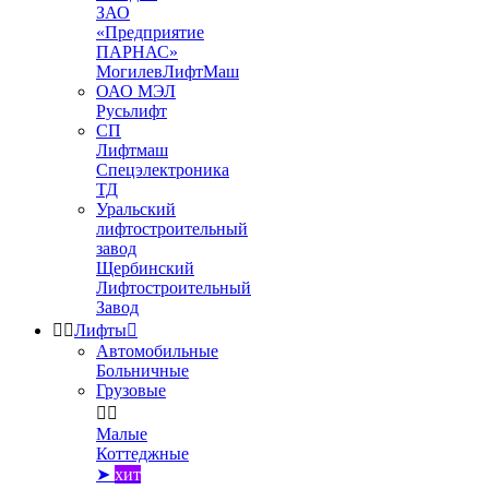
ЗАО
«Предприятие
ПАРНАС»
МогилевЛифтМаш
ОАО МЭЛ
Русьлифт
СП
Лифтмаш
Спецэлектроника
ТД
Уральский
лифтостроительный
завод
Щербинский
Лифтостроительный
Завод


Лифты

Автомобильные
Больничные
Грузовые


Малые
Коттеджные
➤
хит