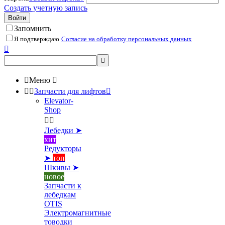
Создать учетную запись
Войти
Запомнить
Я подтверждаю
Согласие на обработку персональных данных



Меню



Запчасти для лифтов

Elevator-
Shop


Лебедки ➤
хит
Редукторы
➤
топ
Шкивы ➤
новое
Запчасти к
лебедкам
OTIS
Электромагнитные
товодки