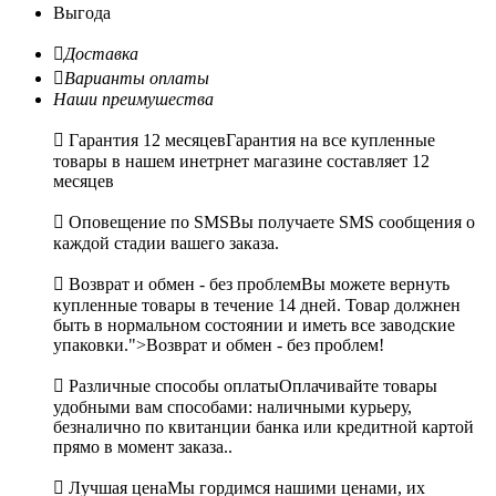
Выгода

Доставка

Варианты оплаты
Наши преимушества

Гарантия 12 месяцев
Гарантия на все купленные
товары в нашем инетрнет магазине составляет 12
месяцев

Оповещение по SMS
Вы получаете SMS сообщения о
каждой стадии вашего заказа.

Возврат и обмен - без проблем
Вы можете вернуть
купленные товары в течение 14 дней. Товар должнен
быть в нормальном состоянии и иметь все заводские
упаковки.">Возврат и обмен - без проблем!

Различные способы оплаты
Оплачивайте товары
удобными вам способами: наличными курьеру,
безналично по квитанции банка или кредитной картой
прямо в момент заказа..

Лучшая цена
Мы гордимся нашими ценами, их