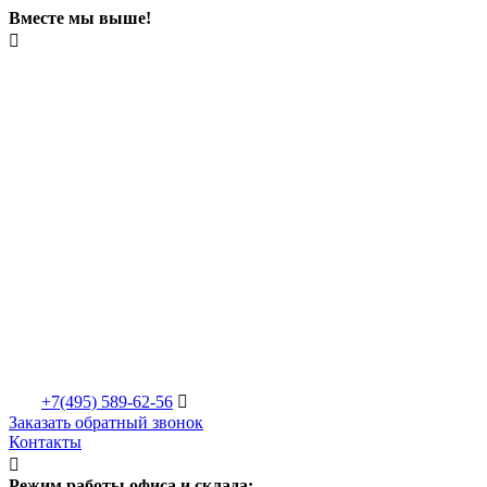
Вместе мы выше!

+7(495)
589-62-56

Заказать обратный звонок
Контакты

Режим работы офиса и склада: