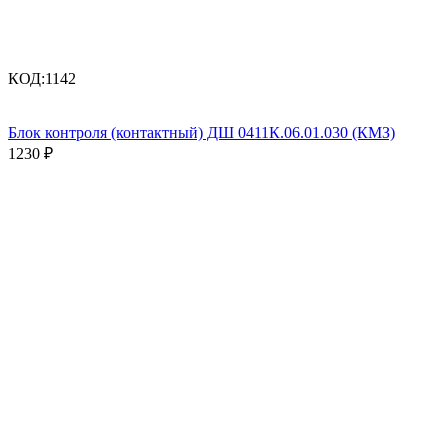
КОД:
1142
Блок контроля (контактный) ДШ 0411К.06.01.030 (КМЗ)
1230
₽