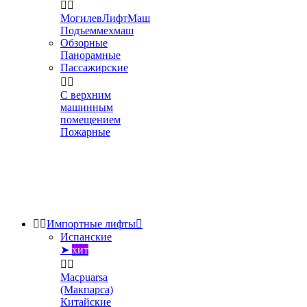


МогилевЛифтМаш
Подъеммехмаш
Обзорные
Панорамные
Пассажирские


С верхним
машинным
помещением
Пожарные


Импортные лифты

Испанские
➤
хит


Macpuarsa
(Макпарса)
Китайские