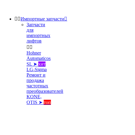


Импортные запчасти

Запчасти
для
импортных
лифтов


Hohner
Automaticos
SL ➤
хит
LG-Sigma
Ремонт и
продажа
частотных
преобразователей
KONE,
OTIS ➤
топ