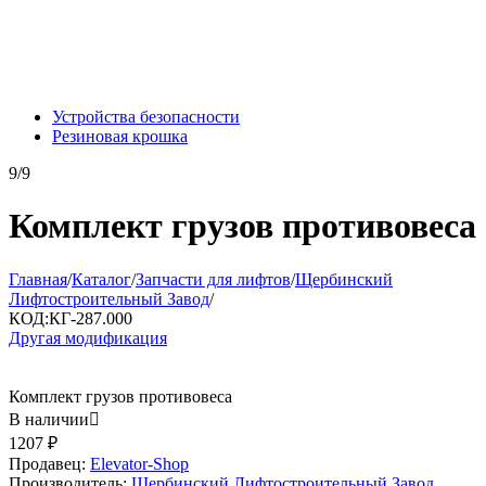
Устройства безопасности
Резиновая крошка
9/9
Комплект грузов противовеса
Главная
/
Каталог
/
Запчасти для лифтов
/
Щербинский
Лифтостроительный Завод
/
КОД:
КГ-287.000
Другая модификация
Комплект грузов противовеса
В наличии

1207
₽
Продавец:
Elevator-Shop
Производитель:
Щербинский Лифтостроительный Завод