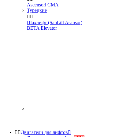
Ascensori CMA
Турецкие


Шахлифт (SahLift Asansor)
BETA Elevator


Двигатели для лифтов
