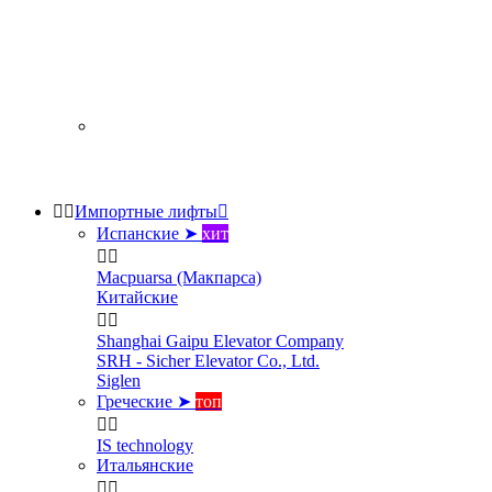


Импортные лифты

Испанские ➤
хит


Macpuarsa (Макпарса)
Китайские


Shanghai Gaipu Elevator Company
SRH - Sicher Elevator Co., Ltd.
Siglen
Греческие ➤
топ


IS technology
Итальянские

