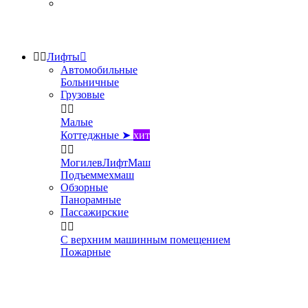


Лифты

Автомобильные
Больничные
Грузовые


Малые
Коттеджные ➤
хит


МогилевЛифтМаш
Подъеммехмаш
Обзорные
Панорамные
Пассажирские


С верхним машинным помещением
Пожарные