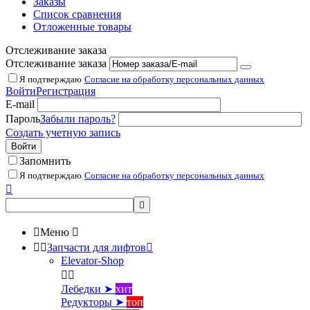
Заказы
Список сравнения
Отложенные товары
Отслеживание заказа
Отслеживание заказа
Я подтверждаю
Согласие на обработку персональных данных
Войти
Регистрация
E-mail
Пароль
Забыли пароль?
Создать учетную запись
Войти
Запомнить
Я подтверждаю
Согласие на обработку персональных данных



Меню



Запчасти для лифтов

Elevator-Shop


Лебедки ➤
хит
Редукторы ➤
топ