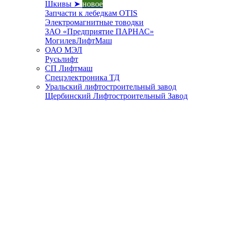
Шкивы ➤
новое
Запчасти к лебедкам OTIS
Электромагнитные товодки
ЗАО «Предприятие ПАРНАС»
МогилевЛифтМаш
ОАО МЭЛ
Русьлифт
СП Лифтмаш
Спецэлектроника ТД
Уральский лифтостроительный завод
Щербинский Лифтостроительный Завод