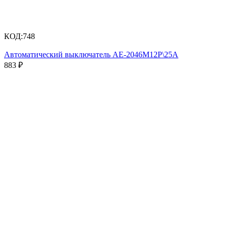
КОД:
748
Автоматический выключатель АЕ-2046М12Р\25А
883
₽