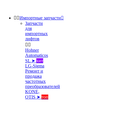


Импортные запчасти

Запчасти
для
импортных
лифтов


Hohner
Automaticos
SL ➤
хит
LG-Sigma
Ремонт и
продажа
частотных
преобразователей
KONE,
OTIS ➤
топ