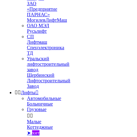
ЗАО
«Предприятие
ПАРНАС»
МогилевЛифтМаш
ОАО МЭЛ
Русьлифт
СП
Лифтмаш
Спецэлектроника
ТД
Уральский
лифтостроительный
завод
Щербинский
Лифтостроительный
Завод


Лифты

Автомобильные
Больничные
Грузовые


Малые
Коттеджные
➤
хит