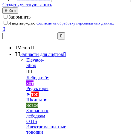
Создать учетную запись
Войти
Запомнить
Я подтверждаю
Согласие на обработку персональных данных



Меню



Запчасти для лифтов

Elevator-
Shop


Лебедки ➤
хит
Редукторы
➤
топ
Шкивы ➤
новое
Запчасти к
лебедкам
OTIS
Электромагнитные
товодки