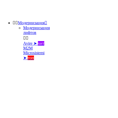


Модернизация

Модернизация
лифтов


Avire ➤
хит
M2M
Microsistemi
➤
топ