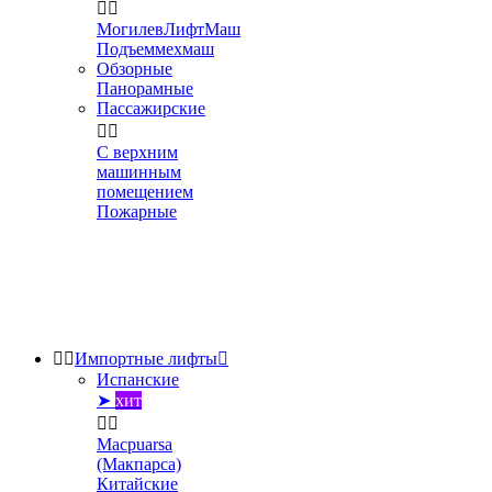


МогилевЛифтМаш
Подъеммехмаш
Обзорные
Панорамные
Пассажирские


С верхним
машинным
помещением
Пожарные


Импортные лифты

Испанские
➤
хит


Macpuarsa
(Макпарса)
Китайские