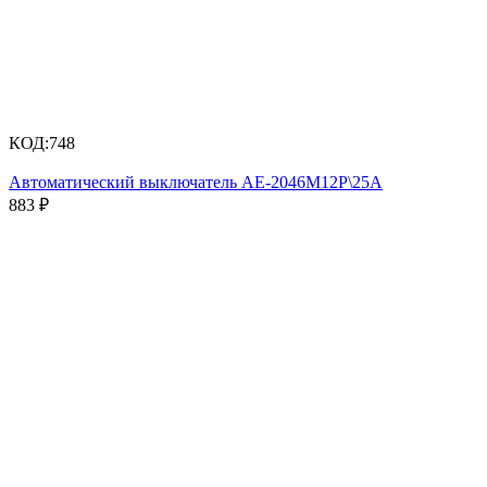
КОД:
748
Автоматический выключатель АЕ-2046М12Р\25А
883
₽