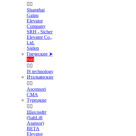


Shanghai
Gaipu
Elevator
Company
SRH - Sicher
Elevator Co.,
Ltd.
Siglen
Греческие ➤
топ


IS technology
Итальянские


Ascensori
CMA
Турецкие


Шахлифт
(SahLift
Asansor)
BETA
Elevator