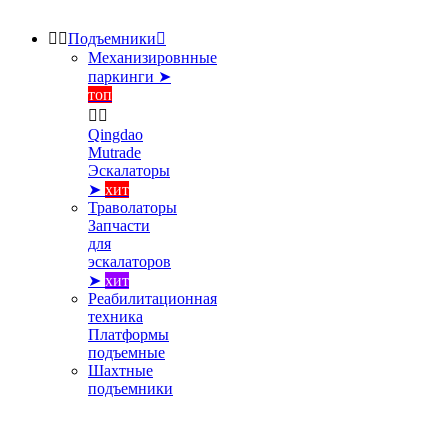


Подъемники

Механизировнные
паркинги ➤
топ


Qingdao
Mutrade
Эскалаторы
➤
хит
Траволаторы
Запчасти
для
эскалаторов
➤
хит
Реабилитационная
техника
Платформы
подъемные
Шахтные
подъемники