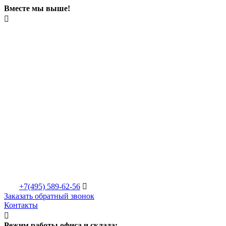
Вместе мы выше!

+7(495)
589-62-56

Заказать обратный звонок
Контакты

Режим работы офиса и склада: