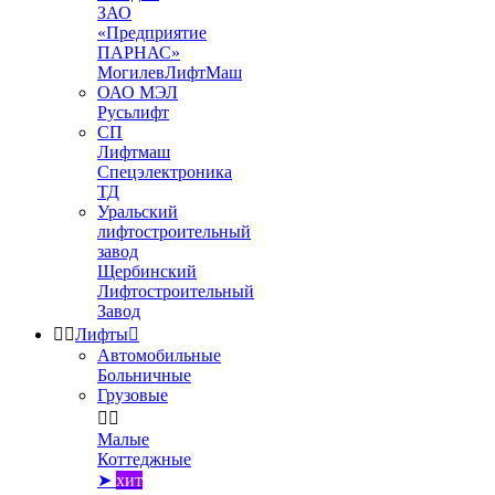
ЗАО
«Предприятие
ПАРНАС»
МогилевЛифтМаш
ОАО МЭЛ
Русьлифт
СП
Лифтмаш
Спецэлектроника
ТД
Уральский
лифтостроительный
завод
Щербинский
Лифтостроительный
Завод


Лифты

Автомобильные
Больничные
Грузовые


Малые
Коттеджные
➤
хит