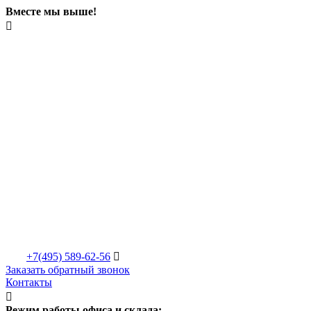
Вместе мы выше!

+7(495)
589-62-56

Заказать обратный звонок
Контакты

Режим работы офиса и склада: