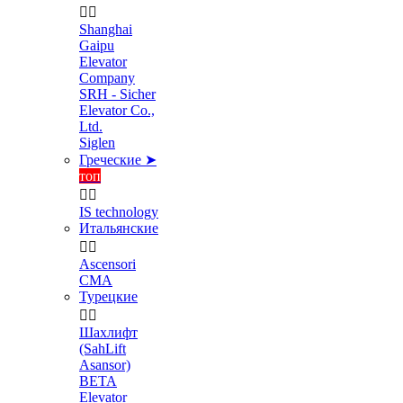


Shanghai
Gaipu
Elevator
Company
SRH - Sicher
Elevator Co.,
Ltd.
Siglen
Греческие ➤
топ


IS technology
Итальянские


Ascensori
CMA
Турецкие


Шахлифт
(SahLift
Asansor)
BETA
Elevator