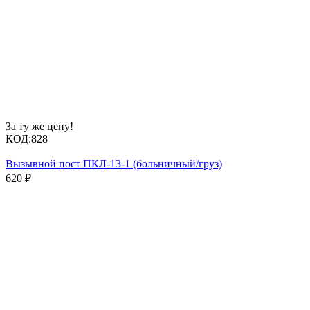
За ту же цену!
КОД:
828
Вызывной пост ПКЛ-13-1 (больничный/груз)
620
₽