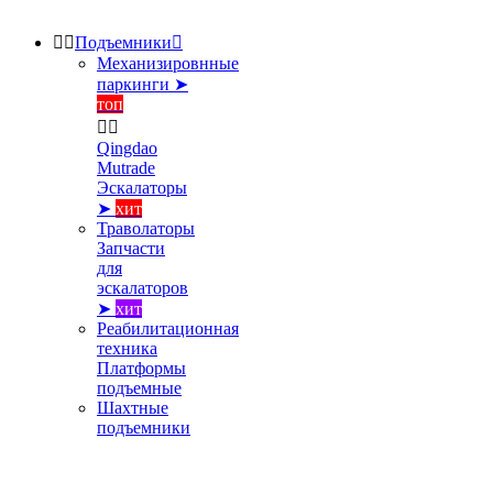


Подъемники

Механизировнные
паркинги ➤
топ


Qingdao
Mutrade
Эскалаторы
➤
хит
Траволаторы
Запчасти
для
эскалаторов
➤
хит
Реабилитационная
техника
Платформы
подъемные
Шахтные
подъемники