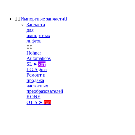


Импортные запчасти

Запчасти
для
импортных
лифтов


Hohner
Automaticos
SL ➤
хит
LG-Sigma
Ремонт и
продажа
частотных
преобразователей
KONE,
OTIS ➤
топ