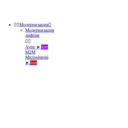


Модернизация

Модернизация
лифтов


Avire ➤
хит
M2M
Microsistemi
➤
топ