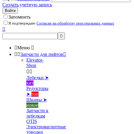
Создать учетную запись
Войти
Запомнить
Я подтверждаю
Согласие на обработку персональных данных



Меню



Запчасти для лифтов

Elevator-
Shop


Лебедки ➤
хит
Редукторы
➤
топ
Шкивы ➤
новое
Запчасти к
лебедкам
OTIS
Электромагнитные
товодки