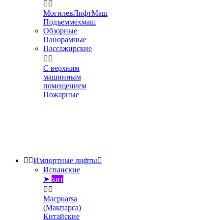


МогилевЛифтМаш
Подъеммехмаш
Обзорные
Панорамные
Пассажирские


С верхним
машинным
помещением
Пожарные


Импортные лифты

Испанские
➤
хит


Macpuarsa
(Макпарса)
Китайские