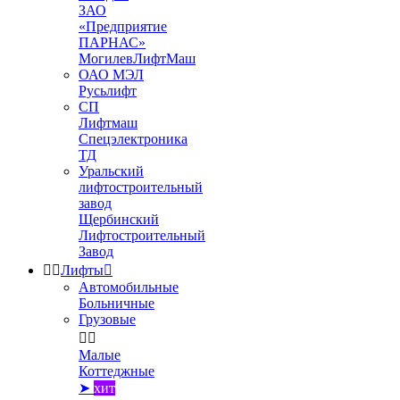
ЗАО
«Предприятие
ПАРНАС»
МогилевЛифтМаш
ОАО МЭЛ
Русьлифт
СП
Лифтмаш
Спецэлектроника
ТД
Уральский
лифтостроительный
завод
Щербинский
Лифтостроительный
Завод


Лифты

Автомобильные
Больничные
Грузовые


Малые
Коттеджные
➤
хит