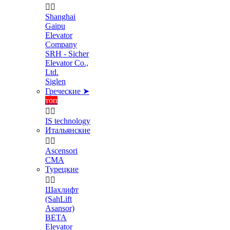


Shanghai
Gaipu
Elevator
Company
SRH - Sicher
Elevator Co.,
Ltd.
Siglen
Греческие ➤
топ


IS technology
Итальянские


Ascensori
CMA
Турецкие


Шахлифт
(SahLift
Asansor)
BETA
Elevator