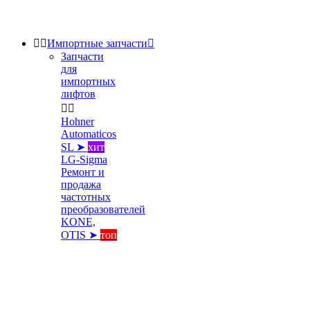


Импортные запчасти

Запчасти
для
импортных
лифтов


Hohner
Automaticos
SL ➤
хит
LG-Sigma
Ремонт и
продажа
частотных
преобразователей
KONE,
OTIS ➤
топ