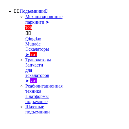


Подъемники

Механизировнные
паркинги ➤
топ


Qingdao
Mutrade
Эскалаторы
➤
хит
Траволаторы
Запчасти
для
эскалаторов
➤
хит
Реабилитационная
техника
Платформы
подъемные
Шахтные
подъемники