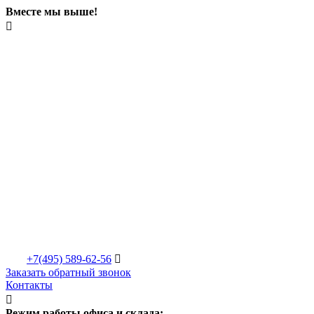
Вместе мы выше!

+7(495)
589-62-56

Заказать обратный звонок
Контакты

Режим работы офиса и склада: