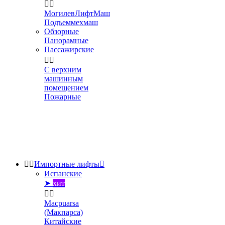


МогилевЛифтМаш
Подъеммехмаш
Обзорные
Панорамные
Пассажирские


С верхним
машинным
помещением
Пожарные


Импортные лифты

Испанские
➤
хит


Macpuarsa
(Макпарса)
Китайские