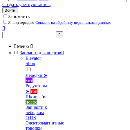
Создать учетную запись
Войти
Запомнить
Я подтверждаю
Согласие на обработку персональных данных



Меню



Запчасти для лифтов

Elevator-
Shop


Лебедки ➤
хит
Редукторы
➤
топ
Шкивы ➤
новое
Запчасти к
лебедкам
OTIS
Электромагнитные
товодки