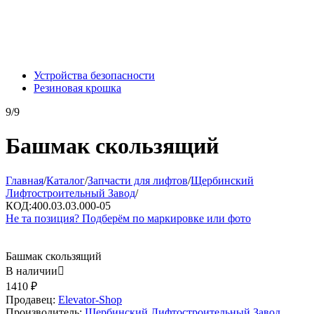
Устройства безопасности
Резиновая крошка
9/9
Башмак скользящий
Главная
/
Каталог
/
Запчасти для лифтов
/
Щербинский
Лифтостроительный Завод
/
КОД:
400.03.03.000-05
Не та позиция? Подберём по маркировке или фото
Башмак скользящий
В наличии

1410
₽
Продавец:
Elevator-Shop
Производитель:
Щербинский Лифтостроительный Завод