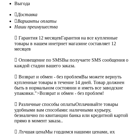
Выгода

Доставка

Варианты оплаты
Наши преимушества

Гарантия 12 месяцев
Гарантия на все купленные
товары в нашем инетрнет магазине составляет 12
месяцев

Оповещение по SMS
Вы получаете SMS сообщения о
каждой стадии вашего заказа.

Возврат и обмен - без проблем
Вы можете вернуть
купленные товары в течение 14 дней. Товар должнен
быть в нормальном состоянии и иметь все заводские
упаковки.">Возврат и обмен - без проблем!

Различные способы оплаты
Оплачивайте товары
удобными вам способами: наличными курьеру,
безналично по квитанции банка или кредитной картой
прямо в момент заказа..

Лучшая цена
Мы гордимся нашими ценами, их