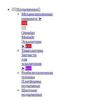


Подъемники

Механизировнные
паркинги ➤
топ


Qingdao
Mutrade
Эскалаторы
➤
хит
Траволаторы
Запчасти
для
эскалаторов
➤
хит
Реабилитационная
техника
Платформы
подъемные
Шахтные
подъемники