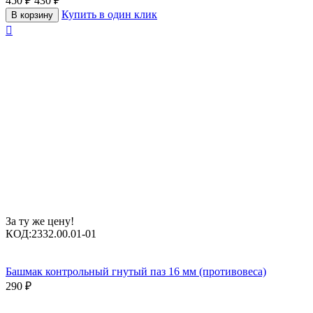
450
₽
430
₽
Купить в один клик
В корзину

За ту же цену!
КОД:
2332.00.01-01
Башмак контрольный гнутый паз 16 мм (противовеса)
290
₽