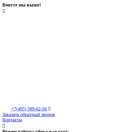
Вместе мы выше!

+7(495)
589-62-56

Заказать обратный звонок
Контакты

Режим работы офиса и склада: