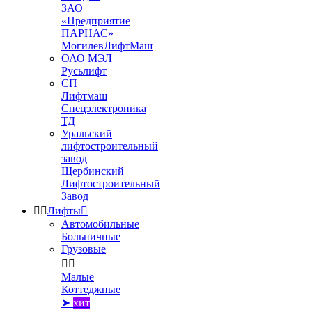
ЗАО
«Предприятие
ПАРНАС»
МогилевЛифтМаш
ОАО МЭЛ
Русьлифт
СП
Лифтмаш
Спецэлектроника
ТД
Уральский
лифтостроительный
завод
Щербинский
Лифтостроительный
Завод


Лифты

Автомобильные
Больничные
Грузовые


Малые
Коттеджные
➤
хит