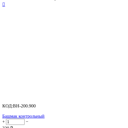

КОД:
BH-200.900
Башмак контрольный
+
−