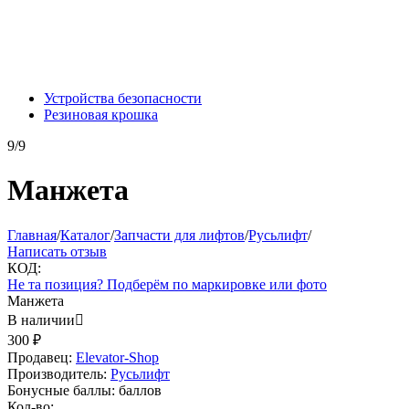
Устройства безопасности
Резиновая крошка
9/9
Манжета
Главная
/
Каталог
/
Запчасти для лифтов
/
Русьлифт
/
Написать отзыв
КОД:
Не та позиция? Подберём по маркировке или фото
Манжета
В наличии

300
₽
Продавец:
Elevator-Shop
Производитель:
Русьлифт
Бонусные баллы:
баллов
Кол-во: