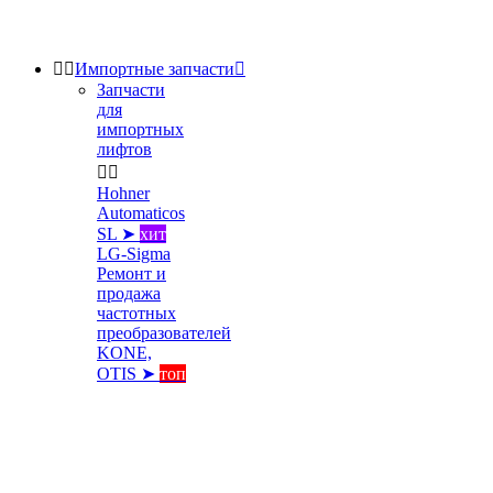


Импортные запчасти

Запчасти
для
импортных
лифтов


Hohner
Automaticos
SL ➤
хит
LG-Sigma
Ремонт и
продажа
частотных
преобразователей
KONE,
OTIS ➤
топ