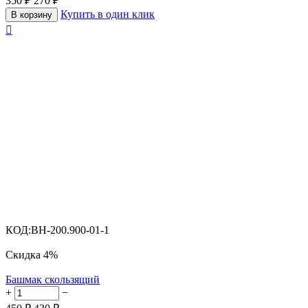
350
₽
270
₽
Купить в один клик
В корзину

КОД:
BH-200.900-01-1
Скидка
4%
Башмак скользящий
+
−