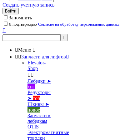
Создать учетную запись
Войти
Запомнить
Я подтверждаю
Согласие на обработку персональных данных



Меню



Запчасти для лифтов

Elevator-
Shop


Лебедки ➤
хит
Редукторы
➤
топ
Шкивы ➤
новое
Запчасти к
лебедкам
OTIS
Электромагнитные
товодки