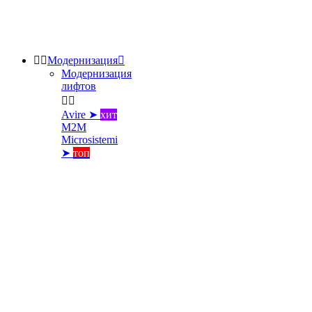


Модернизация

Модернизация
лифтов


Avire ➤
хит
M2M
Microsistemi
➤
топ