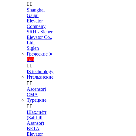


Shanghai
Gaipu
Elevator
Company
SRH - Sicher
Elevator Co.,
Ltd.
Siglen
Греческие ➤
топ


IS technology
Итальянские


Ascensori
CMA
Турецкие


Шахлифт
(SahLift
Asansor)
BETA
Elevator