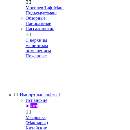


МогилевЛифтМаш
Подъеммехмаш
Обзорные
Панорамные
Пассажирские


С верхним
машинным
помещением
Пожарные


Импортные лифты

Испанские
➤
хит


Macpuarsa
(Макпарса)
Китайские