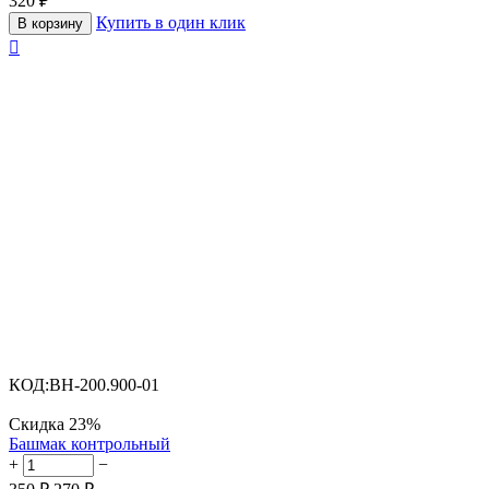
320
₽
Купить в один клик
В корзину

КОД:
BH-200.900-01
Скидка
23%
Башмак контрольный
+
−