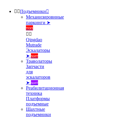


Подъемники

Механизировнные
паркинги ➤
топ


Qingdao
Mutrade
Эскалаторы
➤
хит
Траволаторы
Запчасти
для
эскалаторов
➤
хит
Реабилитационная
техника
Платформы
подъемные
Шахтные
подъемники