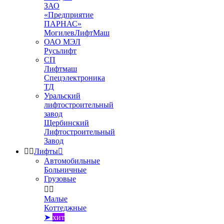
ЗАО
«Предприятие
ПАРНАС»
МогилевЛифтМаш
ОАО МЭЛ
Русьлифт
СП
Лифтмаш
Спецэлектроника
ТД
Уральский
лифтостроительный
завод
Щербинский
Лифтостроительный
Завод


Лифты

Автомобильные
Больничные
Грузовые


Малые
Коттеджные
➤
хит