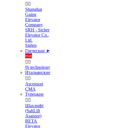


Shanghai
Gaipu
Elevator
Company
SRH - Sicher
Elevator Co.,
Ltd.
Siglen
Греческие ➤
топ


IS technology
Итальянские


Ascensori
CMA
Турецкие


Шахлифт
(SahLift
Asansor)
BETA
Elevator