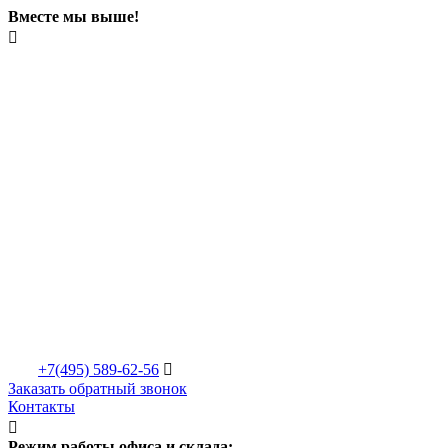
Вместе мы выше!

+7(495)
589-62-56

Заказать обратный звонок
Контакты

Режим работы офиса и склада: