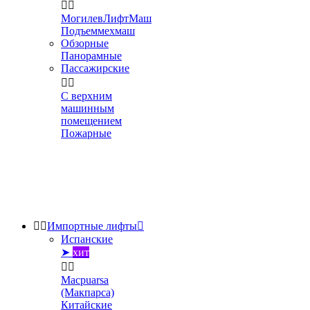


МогилевЛифтМаш
Подъеммехмаш
Обзорные
Панорамные
Пассажирские


С верхним
машинным
помещением
Пожарные


Импортные лифты

Испанские
➤
хит


Macpuarsa
(Макпарса)
Китайские