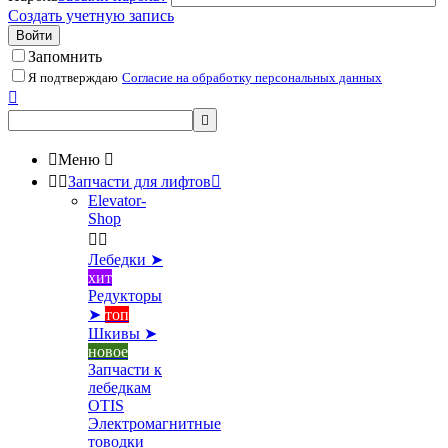
Создать учетную запись
Войти
Запомнить
Я подтверждаю
Согласие на обработку персональных данных



Меню



Запчасти для лифтов

Elevator-
Shop


Лебедки ➤
хит
Редукторы
➤
топ
Шкивы ➤
новое
Запчасти к
лебедкам
OTIS
Электромагнитные
товодки