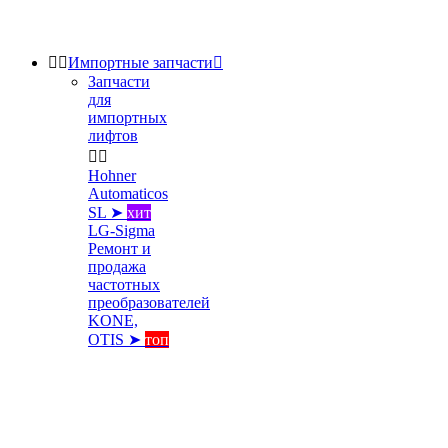


Импортные запчасти

Запчасти
для
импортных
лифтов


Hohner
Automaticos
SL ➤
хит
LG-Sigma
Ремонт и
продажа
частотных
преобразователей
KONE,
OTIS ➤
топ